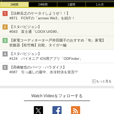
1時間
24時間
1週間
1カ月
【法林岳之のケータイしようぜ！！】
#871 FCNTの「arrows We3」を紹介！
【スタパビジョン】
#043 富士通「LOOX U/G90」
【家電コーディネーター戸井田園子のおすすめ「旬」家電】
炊飯器【松竹梅】比較、タイガー編
【スタパビジョン】
#124 パイオニア iOS用アプリ「ODFinder」
【髙橋敏也のパーツ・パラダイス】
#087 引っ越しの最中、水冷対決を宣言!?
もっと見る
Watch Videoをフォローする