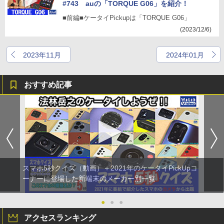
#743 auの「TORQUE G06」を紹介！
■前編■ケータイPickupは「TORQUE G06」
(2023/12/6)
2023年11月
2024年01月
おすすめ記事
スマホ5秒クイズ（動画）＋2021年のケータイPickUpコ
ーナーに登場した新端末のメーカー別一覧
●
●
●
アクセスランキング