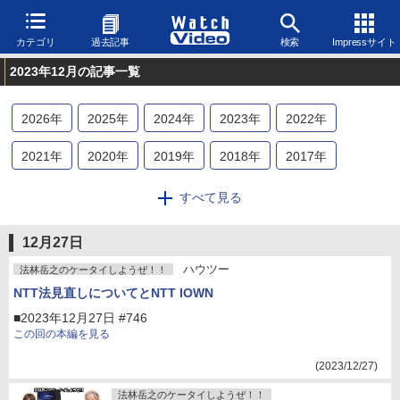
カテゴリ
過去記事
検索
Impressサイト
2023年12月の記事一覧
2026
年
2025
年
2024
年
2023
年
2022
年
2021
年
2020
年
2019
年
2018
年
2017
年
2016
年
2015
年
2014
年
2013
年
2012
年
すべて見る
2011
年
2010
年
2009
年
2008
年
12月27日
ハウツー
法林岳之のケータイしようぜ！！
NTT法見直しについてとNTT IOWN
■2023年12月27日 #746
この回の本編を見る
(2023/12/27)
法林岳之のケータイしようぜ！！