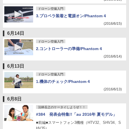
ドローン空撮入門
3.プロペラ装着と電源オン/Phantom 4
(2016/6/15)
6月14日
ドローン空撮入門
2.コントローラーの準備/Phantom 4
(2016/6/14)
6月13日
ドローン空撮入門
1.機体のチェック/Phantom 4
(2016/6/13)
6月8日
法林岳之のケータイしようぜ！！
#384 発表会特集!!「au 2016年 夏モデル」
■前編■スマートフォン3機種（HTV32、SHV34、S
HV35）