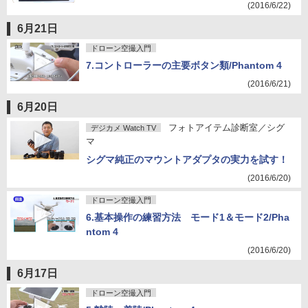
(2016/6/22)
6月21日
ドローン空撮入門
7.コントローラーの主要ボタン類/Phantom 4
(2016/6/21)
6月20日
フォトアイテム診断室／シグ
デジカメ Watch TV
マ
シグマ純正のマウントアダプタの実力を試す！
(2016/6/20)
ドローン空撮入門
6.基本操作の練習方法 モード1＆モード2/Pha
ntom 4
(2016/6/20)
6月17日
ドローン空撮入門