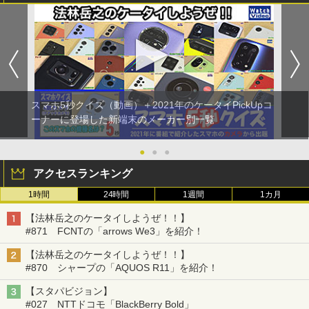
スマホ5秒クイズ（動画）＋2021年のケータイPickUpコ
ーナーに登場した新端末のメーカー別一覧
●
●
●
アクセスランキング
1時間
24時間
1週間
1カ月
【法林岳之のケータイしようぜ！！】
#871 FCNTの「arrows We3」を紹介！
【法林岳之のケータイしようぜ！！】
#870 シャープの「AQUOS R11」を紹介！
【スタパビジョン】
#027 NTTドコモ「BlackBerry Bold」