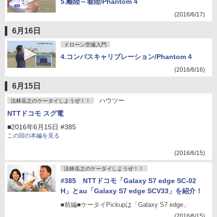
5.離陸～着陸/Phantom 4
(2016/6/17)
6月16日
ドローン空撮入門
4.コンパスキャリブレーション/Phantom 4
(2016/6/16)
6月15日
ハウツー
法林岳之のケータイしようぜ！！
NTTドコモ スグ電
■2016年6月15日 #385
この回の本編を見る
(2016/6/15)
法林岳之のケータイしようぜ！！
#385 NTTドコモ「Galaxy S7 edge SC-02
H」とau「Galaxy S7 edge SCV33」を紹介！
■前編■ケータイPickupは「Galaxy S7 edge」
(2016/6/15)