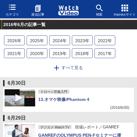
カテゴリ
過去記事
検索
Impressサイト
2016年6月の記事一覧
2026
年
2025
年
2024
年
2023
年
2022
年
2021
年
2020
年
2019
年
2018
年
2017
年
2016
年
2015
年
2014
年
2013
年
2012
年
すべて見る
2011
年
2010
年
2009
年
2008
年
6月30日
ドローン空撮入門
13.オマケ映像/Phantom 4
(2016/6/30)
6月29日
現場レポート／GANREF
デジカメ Watch TV
GANREFのOLYMPUS PEN-Fセミナーに潜