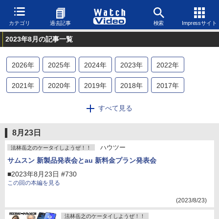
カテゴリ
過去記事
検索
Impressサイト
2023年8月の記事一覧
2026
年
2025
年
2024
年
2023
年
2022
年
2021
年
2020
年
2019
年
2018
年
2017
年
2016
年
2015
年
2014
年
2013
年
2012
年
すべて見る
2011
年
2010
年
2009
年
2008
年
8月23日
ハウツー
法林岳之のケータイしようぜ！！
サムスン 新製品発表会とau 新料金プラン発表会
■2023年8月23日 #730
この回の本編を見る
(2023/8/23)
法林岳之のケータイしようぜ！！