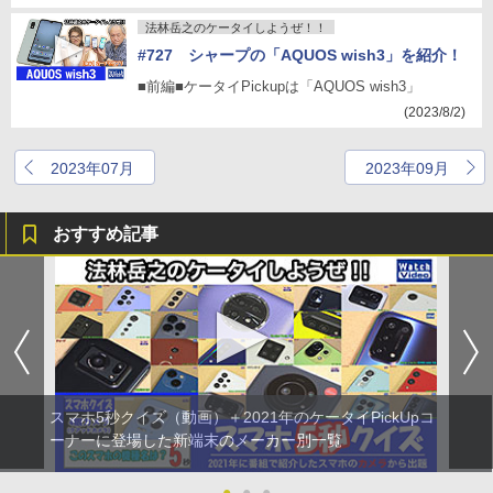
法林岳之のケータイしようぜ！！
#727 シャープの「AQUOS wish3」を紹介！
■前編■ケータイPickupは「AQUOS wish3」
(2023/8/2)
2023年07月
2023年09月
おすすめ記事
スマホ5秒クイズ（動画）＋2021年のケータイPickUpコ
ーナーに登場した新端末のメーカー別一覧
●
●
●