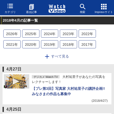
カテゴリ
過去記事
検索
Impressサイト
2018年4月の記事一覧
2026
年
2025
年
2024
年
2023
年
2022
年
2021
年
2020
年
2019
年
2018
年
2017
年
2016
年
2015
年
2014
年
2013
年
2012
年
すべて見る
2011
年
2010
年
2009
年
2008
年
4月27日
大村祐里子があなたの写真を
デジカメ Watch TV
レクチャーします！
【プレ第3回】写真家 大村祐里子の講評企画!!
みなさまの作品も募集中
(2018/4/27)
4月25日