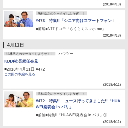
(2018/4/18)
法林岳之のケータイしようぜ！！
#473 特集!!「シニア向けスマートフォン｣
■前編■NTTドコモ「らくらくスマホ me」
(2018/4/18)
4月11日
ハウツー
法林岳之のケータイしようぜ！！
KDDI社長就任会見
■2018年4月11日 #472
この回の本編を見る
(2018/4/11)
法林岳之のケータイしようぜ！！
#472 特集!! ニュース行ってきました!!「HUA
WEI発表会 in パリ」
■前編■特集!!「HUAWEI発表会 in パリ」①
(2018/4/11)