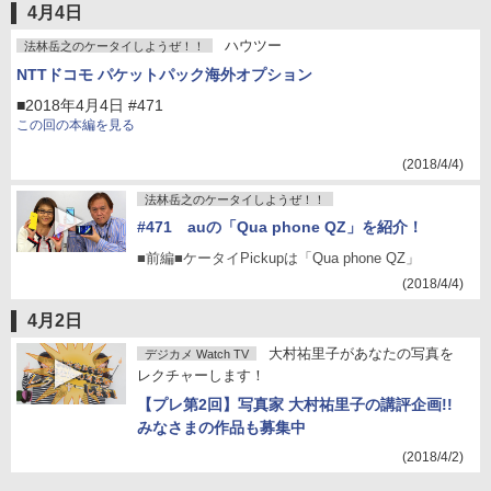
4月4日
ハウツー
法林岳之のケータイしようぜ！！
NTTドコモ パケットパック海外オプション
■2018年4月4日 #471
この回の本編を見る
(2018/4/4)
法林岳之のケータイしようぜ！！
#471 auの「Qua phone QZ」を紹介！
■前編■ケータイPickupは「Qua phone QZ」
(2018/4/4)
4月2日
大村祐里子があなたの写真を
デジカメ Watch TV
レクチャーします！
【プレ第2回】写真家 大村祐里子の講評企画!!
みなさまの作品も募集中
(2018/4/2)