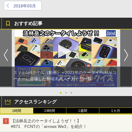
2018年03月
おすすめ記事
スマホ5秒クイズ（動画）＋2021年のケータイPickUpコ
ーナーに登場した新端末のメーカー別一覧
●
●
●
アクセスランキング
1時間
24時間
1週間
1カ月
【法林岳之のケータイしようぜ！！】
#871 FCNTの「arrows We3」を紹介！