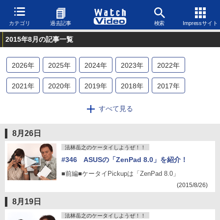
カテゴリ
過去記事
検索
Impressサイト
2015年8月の記事一覧
2026
年
2025
年
2024
年
2023
年
2022
年
2021
年
2020
年
2019
年
2018
年
2017
年
2016
年
2015
年
2014
年
2013
年
2012
年
すべて見る
2011
年
2010
年
2009
年
2008
年
8月26日
法林岳之のケータイしようぜ！！
#346 ASUSの「ZenPad 8.0」を紹介！
■前編■ケータイPickupは「ZenPad 8.0」
(2015/8/26)
8月19日
法林岳之のケータイしようぜ！！