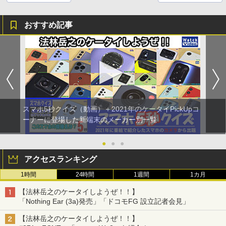
おすすめ記事
スマホ5秒クイズ（動画）＋2021年のケータイPickUpコ
ーナーに登場した新端末のメーカー別一覧
●
●
●
アクセスランキング
1時間
24時間
1週間
1カ月
【法林岳之のケータイしようぜ！！】
「Nothing Ear (3a)発売」「ドコモFG 設立記者会見」
【法林岳之のケータイしようぜ！！】