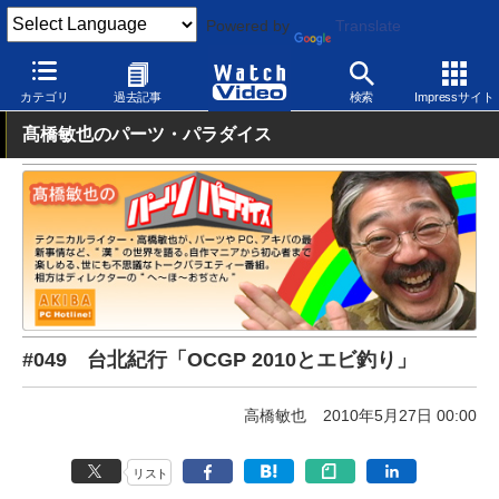
Powered by
Translate
Watch Video
パソコン
パソコン関連
カテゴリ
過去記事
検索
Impressサイト
髙橋敏也のパーツ・パラダイス
#049 台北紀行「OCGP 2010とエビ釣り」
高橋敏也
2010年5月27日 00:00
リスト