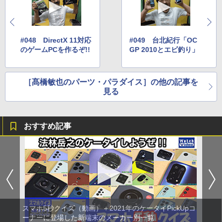
#048 DirectX 11対応
#049 台北紀行「OC
のゲームPCを作るぞ!!
GP 2010とエビ釣り」
［髙橋敏也のパーツ・パラダイス］の他の記事を
見る
おすすめ記事
スマホ5秒クイズ（動画）＋2021年のケータイPickUpコ
ーナーに登場した新端末のメーカー別一覧