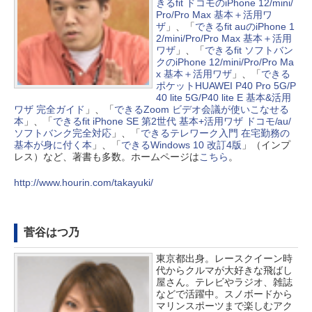
きるfit ドコモのiPhone 12/mini/
Pro/Pro Max 基本＋活用ワ
ザ
」、「
できるfit auのiPhone 1
2/mini/Pro/Pro Max 基本＋活用
ワザ
」、「
できるfit ソフトバン
クのiPhone 12/mini/Pro/Pro Ma
x 基本＋活用ワザ
」、「
できる
ポケットHUAWEI P40 Pro 5G/P
40 lite 5G/P40 lite E 基本&活用
ワザ 完全ガイド
」、「
できるZoom ビデオ会議が使いこなせる
本
」、「
できるfit iPhone SE 第2世代 基本+活用ワザ ドコモ/au/
ソフトバンク完全対応
」、「
できるテレワーク入門 在宅勤務の
基本が身に付く本
」、「
できるWindows 10 改訂4版
」（インプ
レス）など、著書も多数。ホームページは
こちら
。
http://www.hourin.com/takayuki/
菅谷はつ乃
東京都出身。レースクイーン時
代からクルマが大好きな飛ばし
屋さん。テレビやラジオ、雑誌
などで活躍中。スノボードから
マリンスポーツまで楽しむアク