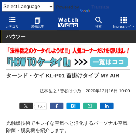
Powered by
Translate
Watch Video
電化製品・雑貨
電化製品
カテゴリ
過去記事
検索
Impressサイト
ハウツー
ターンド・ケイ KL-P01 首掛けタイプ MY AIR
法林岳之
菅谷はつ乃
2020年12月16日 10:00
リスト
光触媒技術でキレイな空気へと浄化するパーソナル空気
除菌・脱臭機を紹介します。