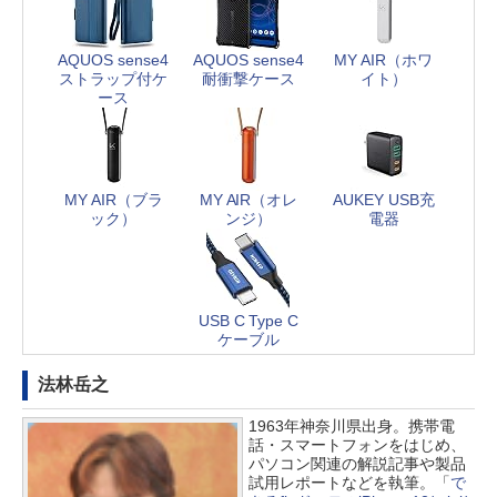
AQUOS sense4
AQUOS sense4
MY AIR（ホワ
ストラップ付ケ
耐衝撃ケース
イト）
ース
MY AIR（ブラ
MY AIR（オレ
AUKEY USB充
ック）
ンジ）
電器
USB C Type C
ケーブル
法林岳之
1963年神奈川県出身。携帯電
話・スマートフォンをはじめ、
パソコン関連の解説記事や製品
試用レポートなどを執筆。「
で