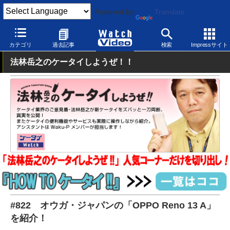
Powered by
Translate
Watch Video
モバイル
スマートフォン
Android
カテゴリ
過去記事
検索
Impressサイト
法林岳之のケータイしようぜ！！
#822 オウガ・ジャパンの「OPPO Reno 13 A」
を紹介！