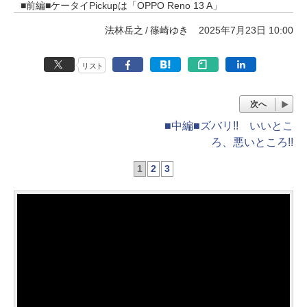
■前編■ケータイPickupは「OPPO Reno 13 A」
法林岳之
篠崎ゆき
2025年7月23日 10:00
リスト
次へ
■中編■ズバリ!! いいとこ
ろ、悪いところ!!
1
2
3