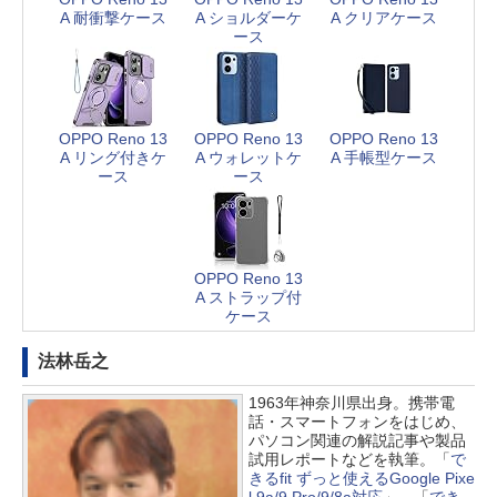
A 耐衝撃ケース
A ショルダーケ
A クリアケース
ース
OPPO Reno 13
OPPO Reno 13
OPPO Reno 13
A リング付きケ
A ウォレットケ
A 手帳型ケース
ース
ース
OPPO Reno 13
A ストラップ付
ケース
法林岳之
1963年神奈川県出身。携帯電
話・スマートフォンをはじめ、
パソコン関連の解説記事や製品
試用レポートなどを執筆。「
で
きるfit ずっと使えるGoogle Pixe
l 9a/9 Pro/9/8a対応
」、「
でき