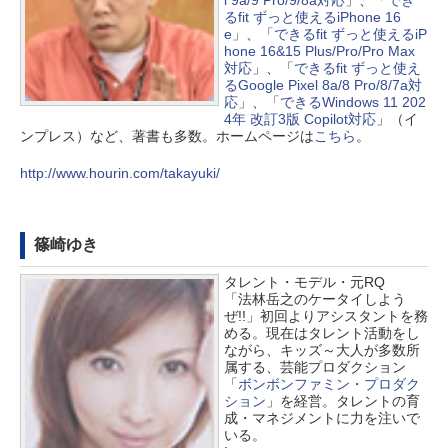
るfit ずっと使えるiPhone 16
e
」、「
できるfit ずっと使えるiP
hone 16&15 Plus/Pro/Pro Max
対応
」、「
できるfit ずっと使え
るGoogle Pixel 8a/8 Pro/8/7a対
応
」、「
できるWindows 11 202
4年 改訂3版 Copilot対応
」（イ
ンプレス）など、著書も多数。ホームページは
こちら
。
http://www.hourin.com/takayuki/
篠崎ゆき
タレント・モデル・元RQ
「法林岳之のケータイしよう
ぜ!!」初回よりアシスタントを務
める。現在はタレント活動をし
ながら、キッズ～大人が多数所
属する、芸能プロダクション
「
ボンボンファミン・プロダク
ション
」を経営。タレントの育
成・マネジメントに力を注いで
いる。