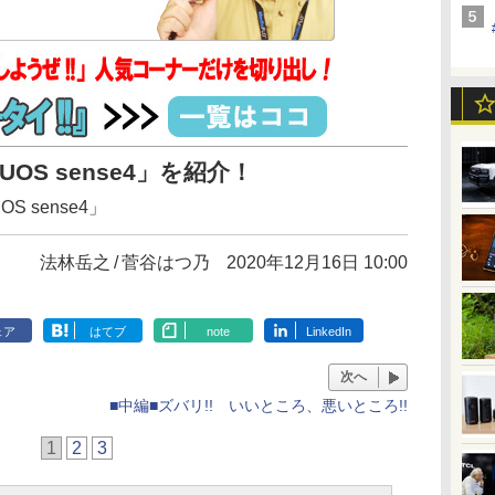
OS sense4」を紹介！
S sense4」
法林岳之
菅谷はつ乃
2020年12月16日 10:00
ェア
はてブ
note
LinkedIn
次へ
■中編■ズバリ!! いいところ、悪いところ!!
1
2
3