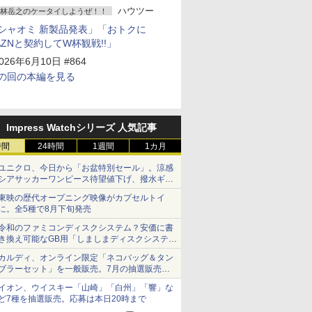
ハウツー
林岳之のケータイしようぜ！！
シャオミ 新製品発表」「おトクに
AZNと契約してW杯観戦!!」
026年6月10日 #864
の回の本編を見る
Impress Watchシリーズ 人気記事
時間
24時間
1週間
1カ月
ユニクロ、今日から「お盆特別セール」。涼感
シアサッカーワンピース待望値下げ、撥水ギア
ショーツは1990円に
東映の歴代オープニング映像がカプセルトイ
に。全5種で8月下旬発売
令和のファミコンディスクシステム？安価に書
き換え可能なGB用「しましまディスクシステ
ム」
カルディ、オンライン限定「ネコバッグ＆タン
ブラーセット」を一般販売。7月の抽選販売の
当選無効分
イオン、ウイスキー「山崎」「白州」「響」な
ど7種を抽選販売。応募は本日20時まで