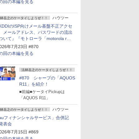
の回の本編を見る
ハウツー
林岳之のケータイしようぜ！！
KDDIのISP向けメール基盤不正アクセ
 メールアドレス、パスワードの流出
ついて』『モトローラ「motorola razr
old」発表』『サムスン「Galaxy
026年7月23日 #870
npacked」開催』
の回の本編を見る
法林岳之のケータイしようぜ！！
#870 シャープの「AQUOS
R11」を紹介！
■前編■ケータイPickupは
「AQUOS R11」
ハウツー
林岳之のケータイしようぜ！！
auフィナンシャルサービス」合併記
発表会
026年7月15日 #869
の回の本編を見る