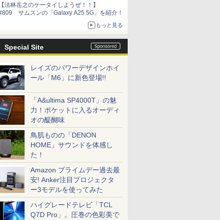
【法林岳之のケータイしようぜ！！】
#809 サムスンの「Galaxy A25 5G」を紹介！
もっと見る
Special Site
レイズのパワーデザインホイ
ール「M6」に新色登場!!
「A&ultima SP4000T」の魅
力！ポケットに入るオーディ
オの醍醐味
鳥肌ものの「DENON
HOME」サウンドを体感し
た！
Amazon プライムデー過去最
安! Anker注目プロジェクタ
ー3モデルを使ってみた
ハイグレードテレビ「TCL
Q7D Pro」。圧巻の色彩美で