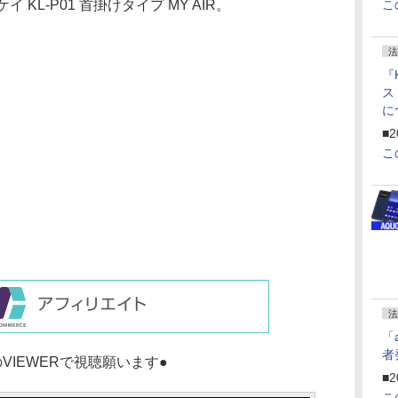
 KL-P01 首掛けタイプ MY AIR。
こ
法
『
ス
に
f
■2
U
こ
法
「
者
VIEWERで視聴願います●
■2
こ