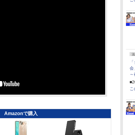
法
「
会
～
ペ
■2
こ
Amazonで購入