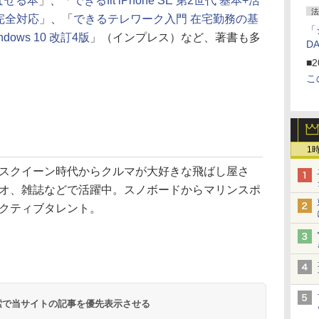
なせる本
」、「
できるfit iPhone SE 第2世代 基本+活
法
ク完全対応
」、「
できるテレワーク入門 在宅勤務の基
「
dows 10 改訂4版
」（インプレス）など、著書も多
D
■2
こ
1
スクイーン時代からクルマが大好きな飛ばし屋さ
オ、雑誌などで活躍中。スノボードからマリンスポ
クティブタレント。
 検索で当サイトの記事を優先表示させる