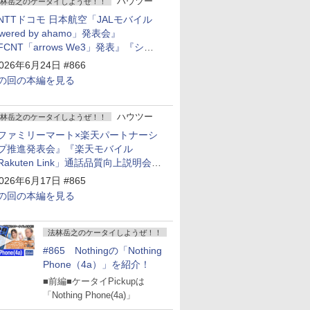
ハウツー
林岳之のケータイしようぜ！！
NTTドコモ 日本航空「JALモバイル
owered by ahamo」発表会』
FCNT「arrows We3」発表』『シャ
プ 新製品発表会』
026年6月24日 #866
の回の本編を見る
ハウツー
林岳之のケータイしようぜ！！
ファミリーマート×楽天パートナーシ
プ推進発表会』『楽天モバイル
Rakuten Link」通話品質向上説明会』
Google Storeを今年夏、東京・表参道
026年6月17日 #865
ープン』『KDDI ローソン「ハッピ
の回の本編を見る
ローソンタウン池田伏尾台店」オープ
』
法林岳之のケータイしようぜ！！
#865 Nothingの「Nothing
Phone（4a）」を紹介！
■前編■ケータイPickupは
「Nothing Phone(4a)」