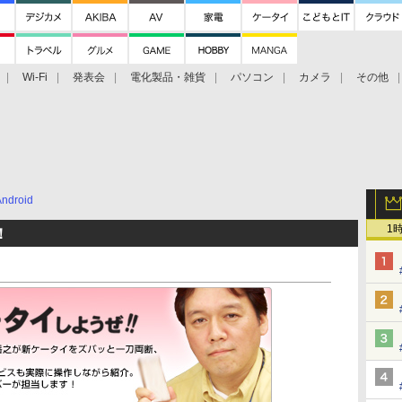
Wi-Fi
発表会
電化製品・雑貨
パソコン
カメラ
その他
tch TV
大村祐里子があなたの写真をレクチャーします！
ドローン空撮入
Android
1
！