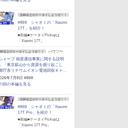
法林岳之のケータイしようぜ！！
#869 シャオミの「Xiaomi
17T」を紹介！
■前編■ケータイPickupは
「Xiaomi 17T」
ハウツー
林岳之のケータイしようぜ！！
シャープ 衛星通信事業に関する説明
」「東京鉱山から資源を掘り起こし
都庁舎リチウムイオン電池回収キャン
ーン～」
026年7月8日 #868
の回の本編を見る
法林岳之のケータイしようぜ！！
#868 シャオミの「Xiaomi
17T Pro」を紹介！
■前編■ケータイPickupは
「Xiaomi 17T Pro」