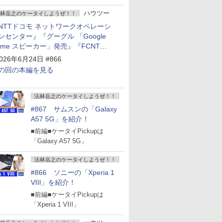
ハウツー
林岳之のケータイしようぜ！！
NTTドコモ ネットワークオペレーシ
ンセンター』『グーグル 「Google
ome スピーカー」発売』『FCNT
arrows Alpha2」発表』『KDDI
026年6月24日 #866
povo2.0」サービス説明会』
の回の本編を見る
法林岳之のケータイしようぜ！！
#867 サムスンの「Galaxy
A57 5G」を紹介！
■前編■ケータイPickupは
「Galaxy A57 5G」
法林岳之のケータイしようぜ！！
#866 ソニーの「Xperia 1
VIII」を紹介！
■前編■ケータイPickupは
「Xperia 1 VIII」