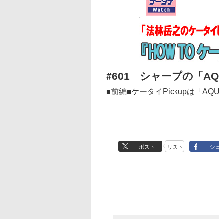
#601 シャープの「AQU
■前編■ケータイPickupは「AQUO
ポスト
リスト
シ