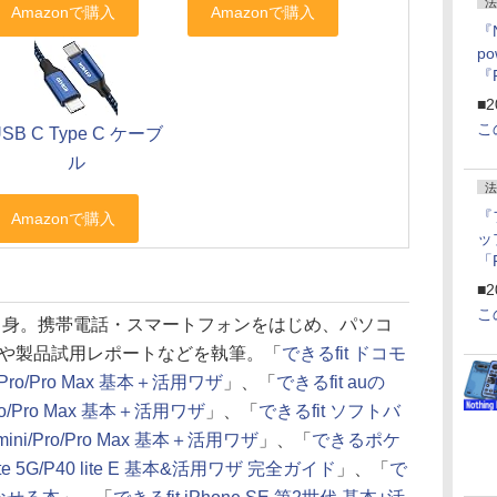
法
『
p
『
ー
■2
こ
USB C Type C ケーブ
ル
法
『
ッ
「
『
■2
にオ
こ
県出身。携帯電話・スマートフォンをはじめ、パソコ
ー
ン
や製品試用レポートなどを執筆。「
できるfit ドコモ
ni/Pro/Pro Max 基本＋活用ワザ
」、「
できるfit auの
/Pro/Pro Max 基本＋活用ワザ
」、「
できるfit ソフトバ
mini/Pro/Pro Max 基本＋活用ワザ
」、「
できるポケ
lite 5G/P40 lite E 基本&活用ワザ 完全ガイド
」、「
で