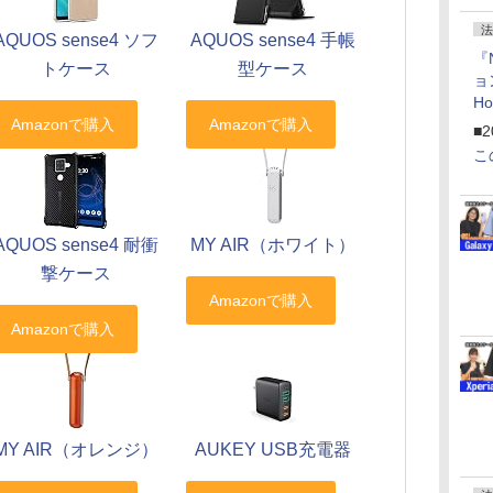
法
AQUOS sense4 ソフ
AQUOS sense4 手帳
『
トケース
型ケース
ョ
H
「
■2
「
こ
AQUOS sense4 耐衝
MY AIR（ホワイト）
撃ケース
MY AIR（オレンジ）
AUKEY USB充電器