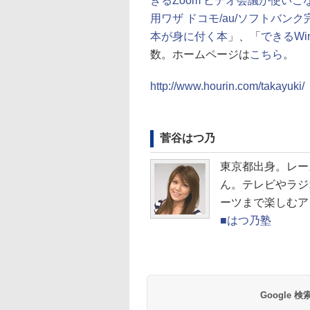
きるZoom ビデオ会議が使いこ
用ワザ ドコモ/au/ソフトバン
本が身に付く本
」、「
できるWin
数。ホームページは
こちら
。
http://www.hourin.com/takayuki/
菅谷はつ乃
東京都出身。レー
ん。テレビやラジ
ーツまで楽しむア
■はつ乃塾
Google