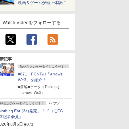
映画＆ゲームが極上体験に
Watch Videoをフォローする
新記事
法林岳之のケータイしようぜ！！
#871 FCNTの「arrows
We3」を紹介！
■前編■ケータイPickupは
「arrows We3」
ハウツー
林岳之のケータイしようぜ！！
Nothing Ear (3a)発売」「ドコモFG
立記者会見」
026年8月5日 #871