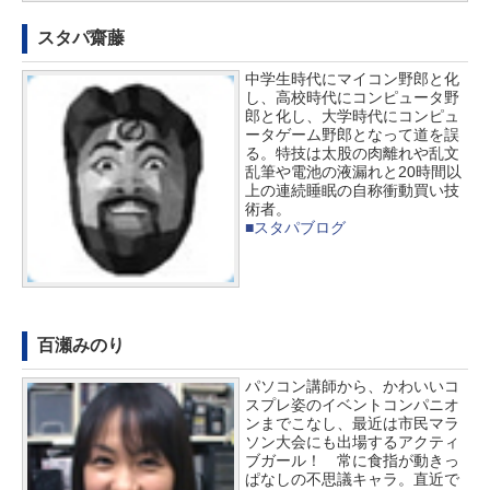
スタパ齋藤
中学生時代にマイコン野郎と化
し、高校時代にコンピュータ野
郎と化し、大学時代にコンピュ
ータゲーム野郎となって道を誤
る。特技は太股の肉離れや乱文
乱筆や電池の液漏れと20時間以
上の連続睡眠の自称衝動買い技
術者。
■スタパブログ
百瀬みのり
パソコン講師から、かわいいコ
スプレ姿のイベントコンパニオ
ンまでこなし、最近は市民マラ
ソン大会にも出場するアクティ
ブガール！ 常に食指が動きっ
ぱなしの不思議キャラ。直近で