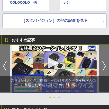
COLOCOLO 他」
e 5」
［スタパビジョン］の他の記事を見る
おすすめ記事
スマホ5秒クイズ（動画）＋2021年のケータイPickUpコ
ーナーに登場した新端末のメーカー別一覧
●
●
●