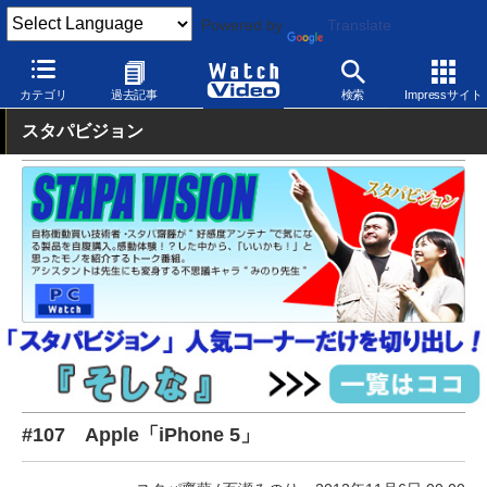
Powered by
Translate
Watch Video
モバイル
スマートフォン
iPhone
カテゴリ
過去記事
検索
Impressサイト
スタパビジョン
#107 Apple「iPhone 5」