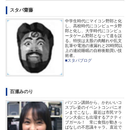
スタパ齋藤
中学生時代にマイコン野郎と化
し、高校時代にコンピュータ野
郎と化し、大学時代にコンピュ
ータゲーム野郎となって道を誤
る。特技は太股の肉離れや乱文
乱筆や電池の液漏れと20時間以
上の連続睡眠の自称衝動買い技
術者。
■スタパブログ
百瀬みのり
パソコン講師から、かわいいコ
スプレ姿のイベントコンパニオ
ンまでこなし、最近は市民マラ
ソン大会にも出場するアクティ
ブガール！ 常に食指が動きっ
ぱなしの不思議キャラ。直近で