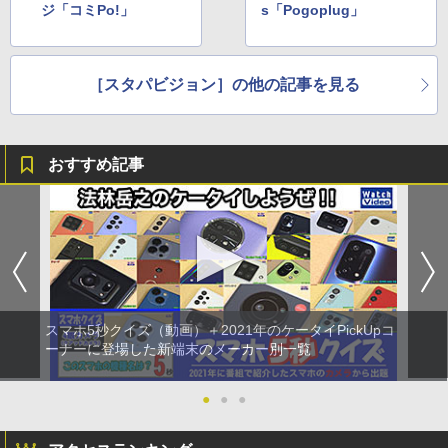
ジ「コミPo!」
s「Pogoplug」
［スタパビジョン］の他の記事を見る
おすすめ記事
スマホ5秒クイズ（動画）＋2021年のケータイPickUpコ
ーナーに登場した新端末のメーカー別一覧
●
●
●