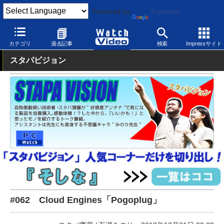
Powered by
Translate
Watch Video
パソコン
周辺機器
カテゴリ
過去記事
検索
Impressサイト
スタパビジョン
#062 Cloud Engines「Pogoplug」