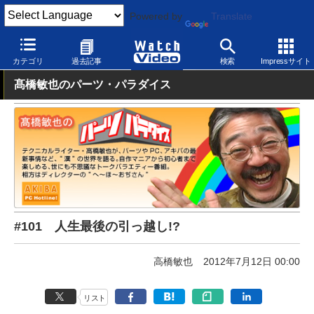
Powered by
Translate
Watch Video
パソコン
パソコン関連
カテゴリ
過去記事
検索
Impressサイト
髙橋敏也のパーツ・パラダイス
#101 人生最後の引っ越し!?
高橋敏也
2012年7月12日 00:00
リスト