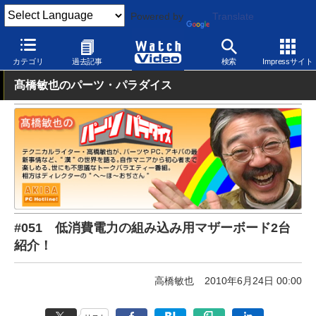
Powered by
Translate
Watch Video
パソコン
自作
カテゴリ
過去記事
検索
Impressサイト
髙橋敏也のパーツ・パラダイス
#051 低消費電力の組み込み用マザーボード2台
紹介！
高橋敏也
2010年6月24日 00:00