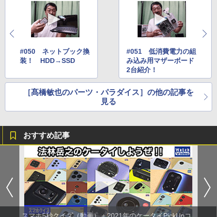
#050 ネットブック換
#051 低消費電力の組
装！ HDD→SSD
み込み用マザーボード
2台紹介！
［髙橋敏也のパーツ・パラダイス］の他の記事を
見る
おすすめ記事
スマホ5秒クイズ（動画）＋2021年のケータイPickUpコ