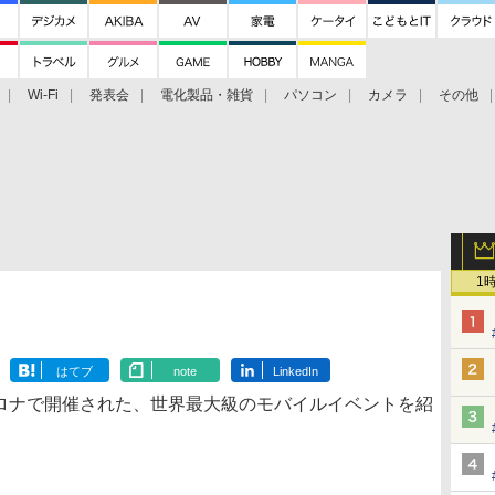
Wi-Fi
発表会
電化製品・雑貨
パソコン
カメラ
その他
tch TV
大村祐里子があなたの写真をレクチャーします！
ドローン空撮入
1
はてブ
note
LinkedIn
セロナで開催された、世界最大級のモバイルイベントを紹