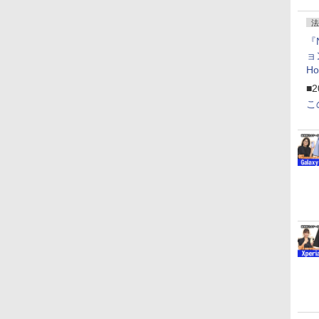
法
『
ョ
H
「
■2
「
こ