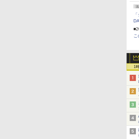
法
「
D
■2
こ
1