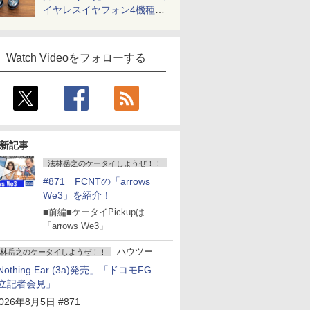
イヤレスイヤフォン4機種を
一気に聴く
Watch Videoをフォローする
新記事
法林岳之のケータイしようぜ！！
#871 FCNTの「arrows
We3」を紹介！
■前編■ケータイPickupは
「arrows We3」
ハウツー
林岳之のケータイしようぜ！！
Nothing Ear (3a)発売」「ドコモFG
立記者会見」
026年8月5日 #871