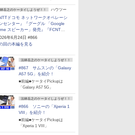
ハウツー
林岳之のケータイしようぜ！！
NTTドコモ ネットワークオペレーシ
ンセンター』『グーグル 「Google
ome スピーカー」発売』『FCNT
arrows Alpha2」発表』『KDDI
026年6月24日 #866
povo2.0」サービス説明会』
の回の本編を見る
法林岳之のケータイしようぜ！！
#867 サムスンの「Galaxy
A57 5G」を紹介！
■前編■ケータイPickupは
「Galaxy A57 5G」
法林岳之のケータイしようぜ！！
#866 ソニーの「Xperia 1
VIII」を紹介！
■前編■ケータイPickupは
「Xperia 1 VIII」