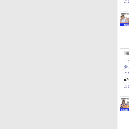
こ
法
「
会
～
ペ
■2
こ