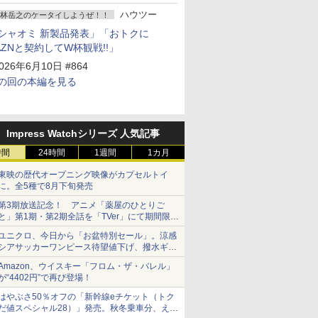
ハウツー
林岳之のケータイしようぜ！！
シャオミ 新製品発表」「おトクに
AZNと契約してW杯観戦!!」
026年6月10日 #864
の回の本編を見る
Impress Watchシリーズ 人気記事
時間
24時間
1週間
1カ月
東映の歴代オープニング映像がカプセルトイ
に。全5種で8月下旬発売
第3期放送記念！ アニメ「薬屋のひとりご
と」第1期・第2期全話を「TVer」にて期間限定
で順次無料配信開始
ユニクロ、今日から「お盆特別セール」。涼感
シアサッカーワンピース待望値下げ、撥水ギア
ショーツは1990円に
Amazon、ウイスキー「フロム・ザ・バレル」
が“4402円”で再び登場！
はやぶさ50％オフの「新幹線eチケット（トク
だ値スペシャル28）」発売。秋冬乗車分、えき