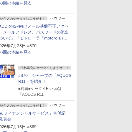
の回の本編を見る
ハウツー
林岳之のケータイしようぜ！！
KDDIのISP向けメール基盤不正アクセ
 メールアドレス、パスワードの流出
ついて』『モトローラ「motorola razr
old」発表』『サムスン「Galaxy
026年7月23日 #870
npacked」開催』
の回の本編を見る
法林岳之のケータイしようぜ！！
#870 シャープの「AQUOS
R11」を紹介！
■前編■ケータイPickupは
「AQUOS R11」
ハウツー
林岳之のケータイしようぜ！！
auフィナンシャルサービス」合併記
発表会
026年7月15日 #869