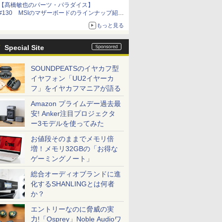
【髙橋敏也のパーツ・パラダイス】
#130 MSIのマザーボードのラインナップ紹介
とCOMPUTEX TAIPEI 2015 報告
もっと見る
Special Site
SOUNDPEATSのイヤカフ型
イヤフォン「UU2イヤーカ
フ」をイヤカフマニアが語る
Amazon プライムデー過去最
安! Anker注目プロジェクタ
ー3モデルを使ってみた
お値段そのままでメモリ倍
増！メモリ32GBの「お得な
ゲーミングノート」
総合オーディオブランドに進
化するSHANLINGとは何者
か？
エントリーなのに脅威の実
力!「Osprey」Noble Audioワ