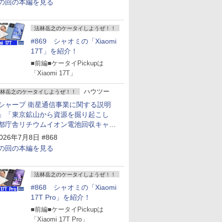
の回の本編を見る
法林岳之のケータイしようぜ！！
#869 シャオミの「Xiaomi
17T」を紹介！
■前編■ケータイPickupは
「Xiaomi 17T」
ハウツー
林岳之のケータイしようぜ！！
シャープ 衛星通信事業に関する説明
」「東京鉱山から資源を掘り起こし
都庁舎リチウムイオン電池回収キャン
ーン～」
026年7月8日 #868
の回の本編を見る
法林岳之のケータイしようぜ！！
#868 シャオミの「Xiaomi
17T Pro」を紹介！
■前編■ケータイPickupは
「Xiaomi 17T Pro」