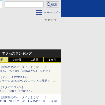
Impress サイト
全カテゴリ
門
アクセスランキング
時間
24時間
1週間
1カ月
【法林岳之のケータイしようぜ！！】
#871 FCNTの「arrows We3」を紹介！
【デジカメ Watch TV】
ミラーレスEOSがバリエーション展開！
「EOS M6」は「M5」とどこが違う？
【スタパビジョン】
#107 Apple「iPhone 5」
【法林岳之のケータイしようぜ！！】
#538 NTTドコモの「LG style2 L-01L」を紹
介！