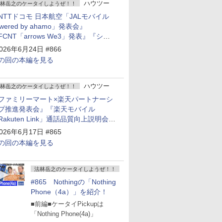
ハウツー
林岳之のケータイしようぜ！！
NTTドコモ 日本航空「JALモバイル
owered by ahamo」発表会』
FCNT「arrows We3」発表』『シャ
プ 新製品発表会』
026年6月24日 #866
の回の本編を見る
ハウツー
林岳之のケータイしようぜ！！
ファミリーマート×楽天パートナーシ
プ推進発表会』『楽天モバイル
Rakuten Link」通話品質向上説明会』
Google Storeを今年夏、東京・表参道
026年6月17日 #865
ープン』『KDDI ローソン「ハッピ
の回の本編を見る
ローソンタウン池田伏尾台店」オープ
』
法林岳之のケータイしようぜ！！
#865 Nothingの「Nothing
Phone（4a）」を紹介！
■前編■ケータイPickupは
「Nothing Phone(4a)」