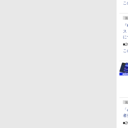
こ
法
『
ス
に
f
■2
U
こ
法
「
者
■2