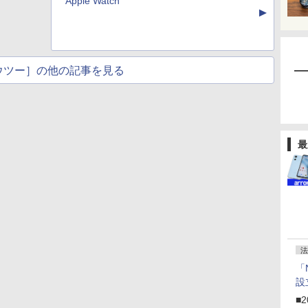
Apple Watch
▲
ウツー］の他の記事を見る
最
法
「
設
■2