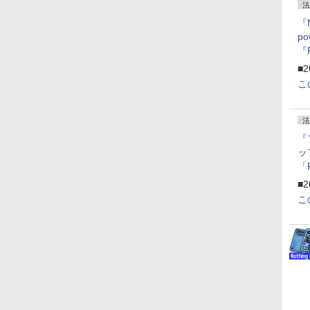
法
『
p
『
ー
■2
こ
法
『
ッ
「
『
■2
にオ
こ
ー
ン