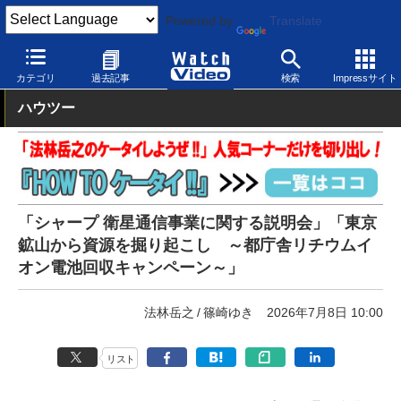
Powered by
Translate
Watch Video
発表会
ドコモ
カテゴリ
過去記事
検索
Impressサイト
ハウツー
「シャープ 衛星通信事業に関する説明会」「東京
鉱山から資源を掘り起こし ～都庁舎リチウムイ
オン電池回収キャンペーン～」
法林岳之
篠崎ゆき
2026年7月8日 10:00
リスト