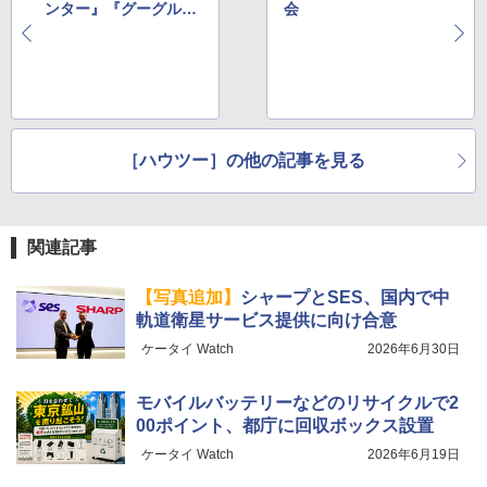
ンター』『グーグル
会
「Google Home スピ
ーカー」発売』『FCN
T 「arrows Alpha2」
発表』『KDDI 「povo
2.0」サービス説明
会』
［ハウツー］の他の記事を見る
関連記事
【写真追加】
シャープとSES、国内で中
軌道衛星サービス提供に向け合意
ケータイ Watch
2026年6月30日
モバイルバッテリーなどのリサイクルで2
00ポイント、都庁に回収ボックス設置
ケータイ Watch
2026年6月19日