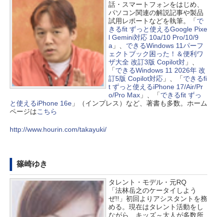
話・スマートフォンをはじめ、
パソコン関連の解説記事や製品
試用レポートなどを執筆。「
で
きるfit ずっと使えるGoogle Pixe
l Gemini対応 10a/10 Pro/10/9
a
」、
できるWindows 11パーフ
ェクトブック困った！＆便利ワ
ザ大全 改訂3版 Copilot対
」、
「
できるWindows 11 2026年 改
訂5版 Copilot対応
」、「
できるfi
t ずっと使えるiPhone 17/Air/Pr
o/Pro Max
」、「
できるfit ずっ
と使えるiPhone 16e
」（インプレス）など、著書も多数。ホーム
ページは
こちら
http://www.hourin.com/takayuki/
篠崎ゆき
タレント・モデル・元RQ
「法林岳之のケータイしよう
ぜ!!」初回よりアシスタントを務
める。現在はタレント活動をし
ながら、キッズ～大人が多数所