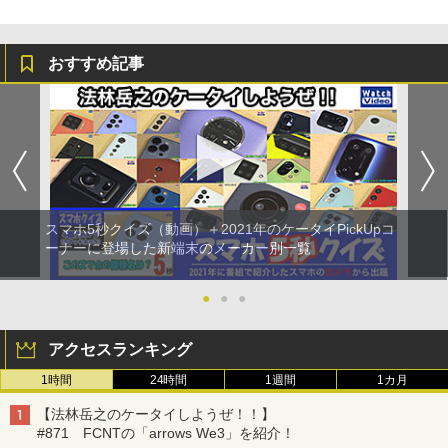
おすすめ記事
スマホ5秒クイズ（動画）＋2021年のケータイPickUpコ
ーナーに登場した新端末のメーカー別一覧
●
●
●
アクセスランキング
1時間
24時間
1週間
1カ月
【法林岳之のケータイしようぜ！！】
#871 FCNTの「arrows We3」を紹介！