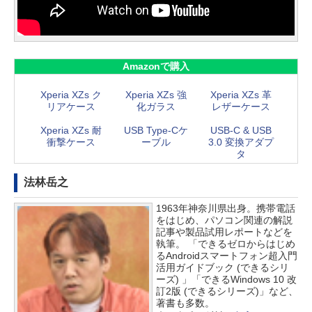
Amazonで購入
Xperia XZs ク
Xperia XZs 強
Xperia XZs 革
リアケース
化ガラス
レザーケース
Xperia XZs 耐
USB Type-Cケ
USB-C & USB
衝撃ケース
ーブル
3.0 変換アダプ
タ
法林岳之
1963年神奈川県出身。携帯電話
をはじめ、パソコン関連の解説
記事や製品試用レポートなどを
執筆。 「できるゼロからはじめ
るAndroidスマートフォン超入門
活用ガイドブック (できるシリ
ーズ) 」「できるWindows 10 改
訂2版 (できるシリーズ)」など、
著書も多数。