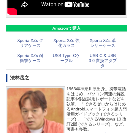
Amazonで購入
Xperia XZs ク
Xperia XZs 強
Xperia XZs 革
リアケース
化ガラス
レザーケース
Xperia XZs 耐
USB Type-Cケ
USB-C & USB
衝撃ケース
ーブル
3.0 変換アダプ
タ
法林岳之
1963年神奈川県出身。携帯電話
をはじめ、パソコン関連の解説
記事や製品試用レポートなどを
執筆。 「できるゼロからはじめ
るAndroidスマートフォン超入門
活用ガイドブック (できるシリ
ーズ) 」「できるWindows 10 改
訂2版 (できるシリーズ)」など、
著書も多数。