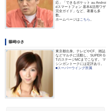
応」「できるポケット au Androi
dスマートフォン 基本&活用ワザ
完全ガイド」など、著書も多
数。
ホームページは
こちら
。
篠崎ゆき
東京都出身。テレビやCF、雑誌
などマルチに活動し、SUPER G
TのステージMCまでこなす。 マ
シンガントークには定評あり。
■スーパーウイング所属