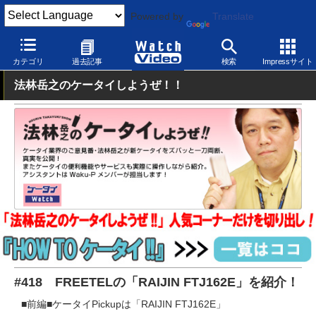
Powered by
Translate
Watch Video
モバイル
スマートフォン
Android
カテゴリ
過去記事
検索
Impressサイト
法林岳之のケータイしようぜ！！
#418 FREETELの「RAIJIN FTJ162E」を紹介！
■前編■ケータイPickupは「RAIJIN FTJ162E」