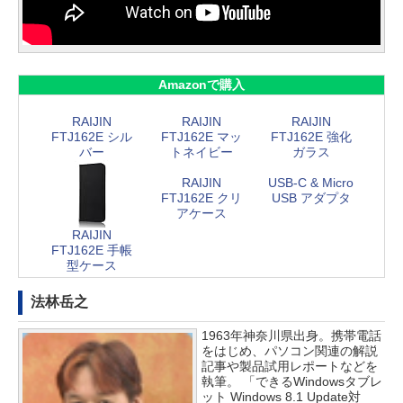
Amazonで購入
RAIJIN
RAIJIN
RAIJIN
FTJ162E シル
FTJ162E マッ
FTJ162E 強化
バー
トネイビー
ガラス
RAIJIN
USB-C & Micro
FTJ162E クリ
USB アダプタ
アケース
RAIJIN
FTJ162E 手帳
型ケース
法林岳之
1963年神奈川県出身。携帯電話
をはじめ、パソコン関連の解説
記事や製品試用レポートなどを
執筆。 「できるWindowsタブレ
ット Windows 8.1 Update対