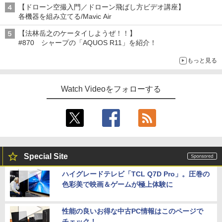
【ドローン空撮入門／ドローン飛ばし方ビデオ講座】
表』『サムスン「Galaxy Unpacked」開催』
各機器を組み立てる/Mavic Air
【法林岳之のケータイしようぜ！！】
#870 シャープの「AQUOS R11」を紹介！
もっと見る
Watch Videoをフォローする
Special Site
ハイグレードテレビ「TCL Q7D Pro」。圧巻の
色彩美で映画＆ゲームが極上体験に
性能の良いお得な中古PC情報はこのページで
チェック！