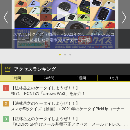
スマホ5秒クイズ（動画）＋2021年のケータイPickUpコ
ーナーに登場した新端末のメーカー別一覧
●
●
●
アクセスランキング
1時間
24時間
1週間
1カ月
【法林岳之のケータイしようぜ！！】
#871 FCNTの「arrows We3」を紹介！
【法林岳之のケータイしようぜ！！】
スマホ5秒クイズ（動画）＋2021年のケータイPickUpコーナーに
登場した新端末のメーカー別一覧
【法林岳之のケータイしようぜ！！】
『KDDIのISP向けメール基盤不正アクセス メールアドレス、パ
スワードの流出について』『モトローラ「motorola razr fold」発