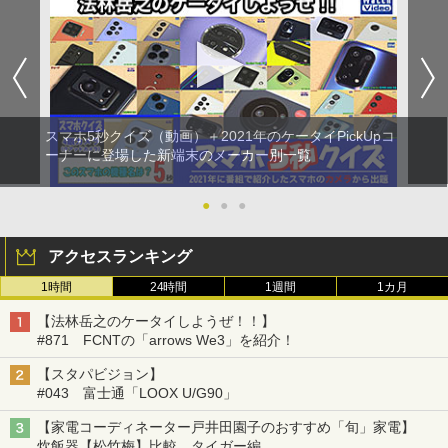
スマホ5秒クイズ（動画）＋2021年のケータイPickUpコ
ーナーに登場した新端末のメーカー別一覧
●
●
●
アクセスランキング
1時間
24時間
1週間
1カ月
【法林岳之のケータイしようぜ！！】
#871 FCNTの「arrows We3」を紹介！
【スタパビジョン】
#043 富士通「LOOX U/G90」
【家電コーディネーター戸井田園子のおすすめ「旬」家電】
炊飯器【松竹梅】比較、タイガー編