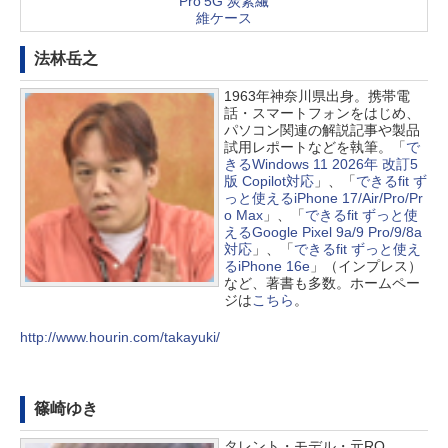
Pro 5G 炭素繊
維ケース
法林岳之
1963年神奈川県出身。携帯電
話・スマートフォンをはじめ、
パソコン関連の解説記事や製品
試用レポートなどを執筆。「
で
きるWindows 11 2026年 改訂5
版 Copilot対応
」、「
できるfit ず
っと使えるiPhone 17/Air/Pro/Pr
o Max
」、「
できるfit ずっと使
えるGoogle Pixel 9a/9 Pro/9/8a
対応
」、「
できるfit ずっと使え
るiPhone 16e
」（インプレス）
など、著書も多数。ホームペー
ジは
こちら
。
http://www.hourin.com/takayuki/
篠崎ゆき
タレント・モデル・元RQ