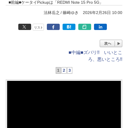
■前編■ケータイPickupは「REDMI Note 15 Pro 5G」
法林岳之
篠崎ゆき
2026年2月26日 10:00
リスト
次へ
■中編■ズバリ!! いいとこ
ろ、悪いところ!!
1
2
3