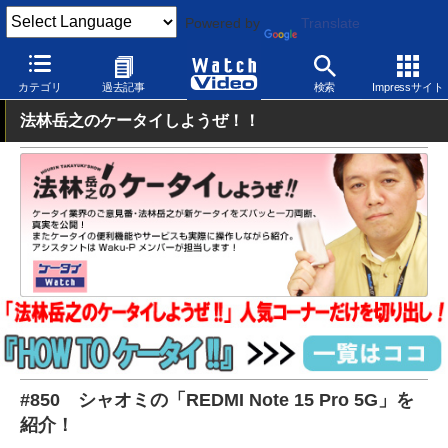
Powered by
Translate
Watch Video
モバイル
スマートフォン
Android
カテゴリ
過去記事
検索
Impressサイト
法林岳之のケータイしようぜ！！
#850 シャオミの「REDMI Note 15 Pro 5G」を
紹介！