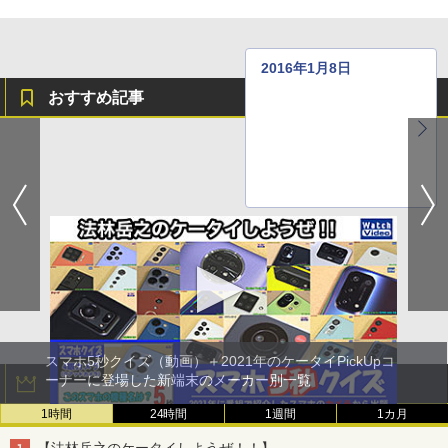
2016年1月8日
おすすめ記事
●
●
●
スマホ5秒クイズ（動画）＋2021年のケータイPickUpコ
ーナーに登場した新端末のメーカー別一覧
アクセスランキング
1時間
24時間
1週間
1カ月