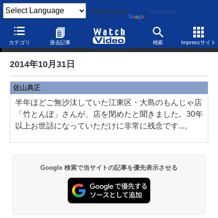
Powered by
Translate
制作後記
カテゴリ
過去記事
検索
Impressサイト
2014年10月31日
佐山典正
半年ほどご無沙汰していた江東区・大島のもんじゃ店
「竹とんぼ」さんが、店を閉めたと聞きました。30年
以上お世話になっていただけに非常に残念です...。
Google 検索で当サイトの記事を優先表示させる