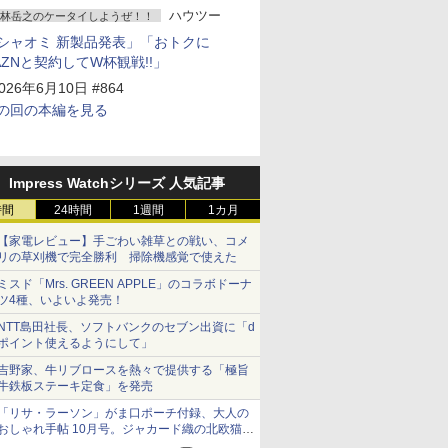
ハウツー
林岳之のケータイしようぜ！！
シャオミ 新製品発表」「おトクに
AZNと契約してW杯観戦!!」
026年6月10日 #864
の回の本編を見る
Impress Watchシリーズ 人気記事
時間
24時間
1週間
1カ月
【家電レビュー】手ごわい雑草との戦い、コメ
リの草刈機で完全勝利 掃除機感覚で使えた
ミスド「Mrs. GREEN APPLE」のコラボドーナ
ツ4種、いよいよ発売！
NTT島田社長、ソフトバンクのセブン出資に「d
ポイント使えるようにして」
吉野家、牛リブロースを熱々で提供する「極旨
牛鉄板ステーキ定食」を発売
「リサ・ラーソン」がま口ポーチ付録、大人の
おしゃれ手帖 10月号。ジャカード織の北欧猫デ
ザイン