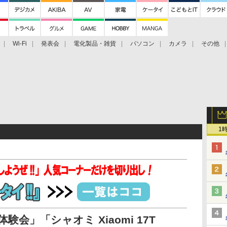
Wi-Fi
発表会
電化製品・雑貨
パソコン
カメラ
その他
tch TV
大村祐里子があなたの写真をレクチャーします！
ドローン空撮入
1
体験会」「シャオミ Xiaomi 17T