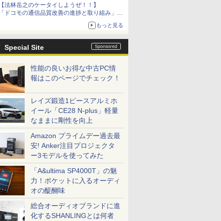
【法林岳之のケータイしようぜ！！】
「ドコモの通信品質改善の進捗と取り組み」
「グーグル Google Fitbit Air」
もっと見る
Special Site
性能の良いお得な中古PC情
報はこのページでチェック！
レイズ鍛造1ピースアルミホ
イール「CE28 N-plus」軽量
なままに剛性を向上
Amazon プライムデー過去最
安! Anker注目プロジェクタ
ー3モデルを使ってみた
「A&ultima SP4000T」の魅
力！ポケットに入るオーディ
オの醍醐味
総合オーディオブランドに進
化するSHANLINGとは何者