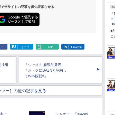
 検索で当サイトの記事を優先表示させる
法
『
ョ
H
「
■2
「
こ
ェア
はてブ
note
LinkedIn
取り組
「シャオミ 新製品発表」
▲
「おトクにDAZNと契約し
てW杯観戦!!」
ウツー］の他の記事を見る
自由に
シャオミ、「Xiaomi