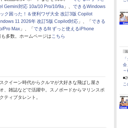
 Gemini対応 10a/10 Pro/10/9a
」、
できるWindows
ク困った！＆便利ワザ大全 改訂3版 Copilot
dows 11 2026年 改訂5版 Copilot対応
」、「
できる
o/Pro Max
」、「
できるfit ずっと使えるiPhone
書も多数。ホームページは
こちら
法
「
会
～
ペ
■2
スクイーン時代からクルマが大好きな飛ばし屋さ
こ
オ、雑誌などで活躍中。スノボードからマリンスポ
クティブタレント。