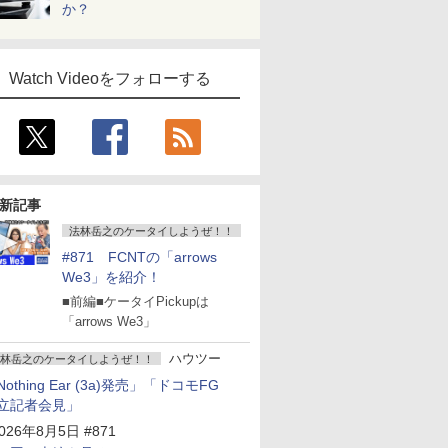
か？
Watch Videoをフォローする
新記事
法林岳之のケータイしようぜ！！
#871 FCNTの「arrows
We3」を紹介！
■前編■ケータイPickupは
「arrows We3」
ハウツー
林岳之のケータイしようぜ！！
Nothing Ear (3a)発売」「ドコモFG
立記者会見」
026年8月5日 #871