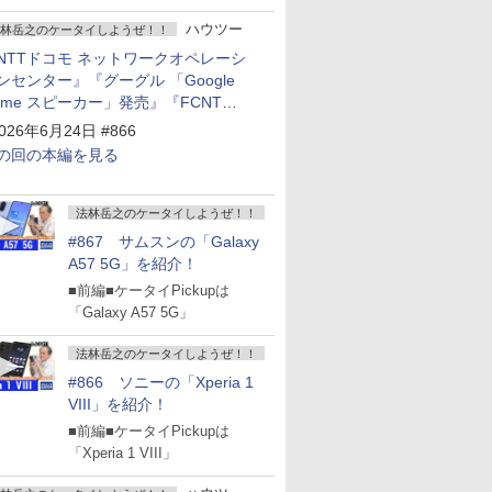
ハウツー
林岳之のケータイしようぜ！！
NTTドコモ ネットワークオペレーシ
ンセンター』『グーグル 「Google
ome スピーカー」発売』『FCNT
arrows Alpha2」発表』『KDDI
026年6月24日 #866
povo2.0」サービス説明会』
の回の本編を見る
法林岳之のケータイしようぜ！！
#867 サムスンの「Galaxy
A57 5G」を紹介！
■前編■ケータイPickupは
「Galaxy A57 5G」
法林岳之のケータイしようぜ！！
#866 ソニーの「Xperia 1
VIII」を紹介！
■前編■ケータイPickupは
「Xperia 1 VIII」