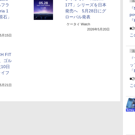
法
るフラ
17T」シリーズを日本
『
a 1
発売へ 5月28日にグ
p
「原石」
ローバル発表
『
ケータイ Watch
ー
■2
2026年5月20日
こ
年5月15日
法
H FIT
『
売、ゴル
ッ
10日
「
ライフ
『
■2
にオ
こ
年5月21日
ー
ン