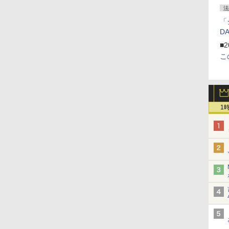
法
「
D
■2
こ
1