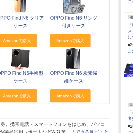
こ
PPO Find N6 クリア
OPPO Find N6 リング
法
『
ケース
付きケース
ス
に
f
■2
U
こ
OPPO Find N6手帳型
OPPO Find N6 炭素繊
ケース
維ケース
法
「
者
県出身。携帯電話・スマートフォンをはじめ、パソコ
■2
や製品試用レポートなどを執筆。「
できるfit ずっと
こ