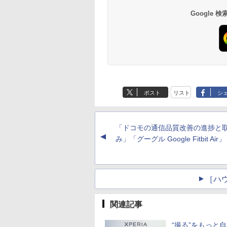
Google
ポスト
リスト
シ
「ドコモの通信品質改善の進捗と
▲
み」「グーグル Google Fitbit Air」
［ハ
関連記事
“撮る”をもっと