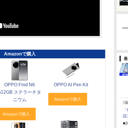
Amazonで購入
最
OPPO Find N6
OPPO AI Pen Kit
512GB ステラーチタ
ニウム
法
「
設
■2