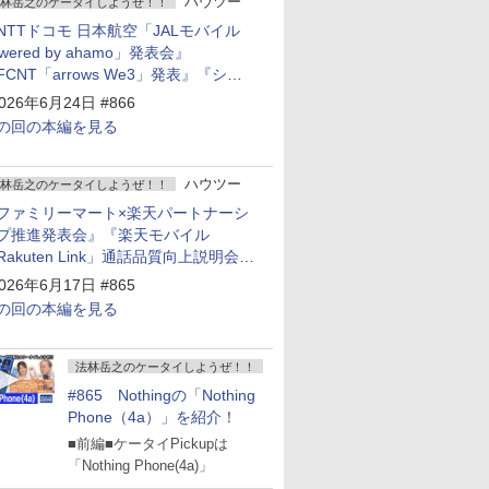
ハウツー
林岳之のケータイしようぜ！！
NTTドコモ 日本航空「JALモバイル
owered by ahamo」発表会』
FCNT「arrows We3」発表』『シャ
プ 新製品発表会』
026年6月24日 #866
の回の本編を見る
ハウツー
林岳之のケータイしようぜ！！
ファミリーマート×楽天パートナーシ
プ推進発表会』『楽天モバイル
Rakuten Link」通話品質向上説明会』
Google Storeを今年夏、東京・表参道
026年6月17日 #865
ープン』『KDDI ローソン「ハッピ
の回の本編を見る
ローソンタウン池田伏尾台店」オープ
』
法林岳之のケータイしようぜ！！
#865 Nothingの「Nothing
Phone（4a）」を紹介！
■前編■ケータイPickupは
「Nothing Phone(4a)」