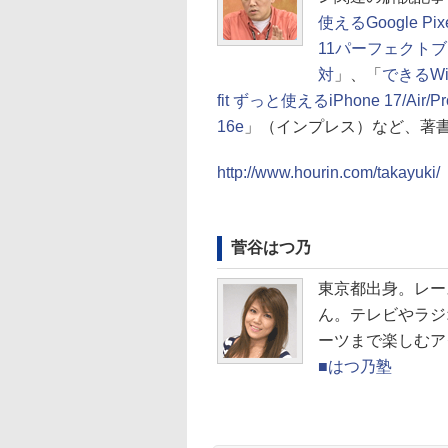
使えるGoogle Pixel
11パーフェクトブッ
対
」、「
できるWin
fit ずっと使えるiPhone 17/Air/Pr
16e
」（インプレス）など、著
http://www.hourin.com/takayuki/
菅谷はつ乃
東京都出身。レー
ん。テレビやラジ
ーツまで楽しむア
■はつ乃塾