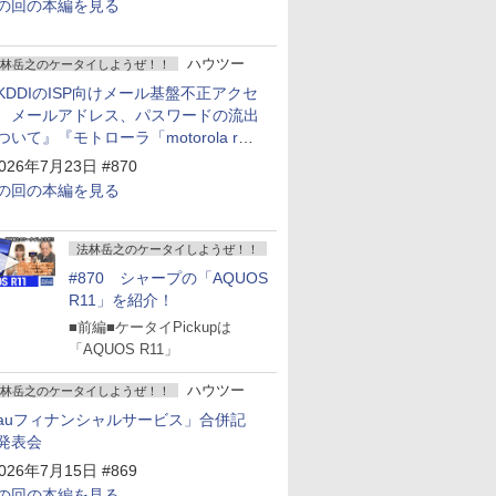
の回の本編を見る
ハウツー
林岳之のケータイしようぜ！！
KDDIのISP向けメール基盤不正アクセ
 メールアドレス、パスワードの流出
ついて』『モトローラ「motorola razr
old」発表』『サムスン「Galaxy
026年7月23日 #870
npacked」開催』
の回の本編を見る
法林岳之のケータイしようぜ！！
#870 シャープの「AQUOS
R11」を紹介！
■前編■ケータイPickupは
「AQUOS R11」
ハウツー
林岳之のケータイしようぜ！！
auフィナンシャルサービス」合併記
発表会
026年7月15日 #869
の回の本編を見る