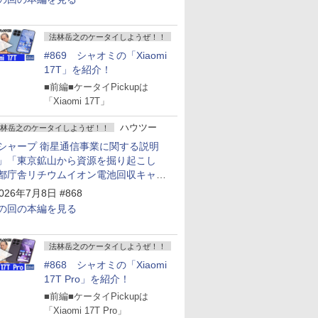
法林岳之のケータイしようぜ！！
#869 シャオミの「Xiaomi
17T」を紹介！
■前編■ケータイPickupは
「Xiaomi 17T」
ハウツー
林岳之のケータイしようぜ！！
シャープ 衛星通信事業に関する説明
」「東京鉱山から資源を掘り起こし
都庁舎リチウムイオン電池回収キャン
ーン～」
026年7月8日 #868
の回の本編を見る
法林岳之のケータイしようぜ！！
#868 シャオミの「Xiaomi
17T Pro」を紹介！
■前編■ケータイPickupは
「Xiaomi 17T Pro」