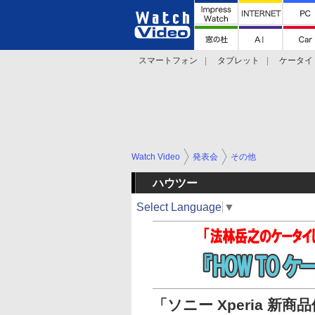
スマートフォン
タブレット
ケータイ
法林岳之のケータイしようぜ!!
デジカメ Wa
Watch Video
発表会
その他
ハウツー
Select Language
▼
「ソニー Xperia 新商品