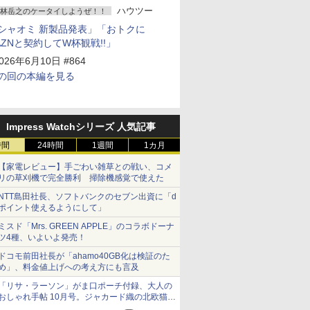
ハウツー
林岳之のケータイしようぜ！！
シャオミ 新製品発表」「おトクに
AZNと契約してW杯観戦!!」
026年6月10日 #864
の回の本編を見る
Impress Watchシリーズ 人気記事
時間
24時間
1週間
1カ月
【家電レビュー】手ごわい雑草との戦い、コメ
リの草刈機で完全勝利 掃除機感覚で使えた
NTT島田社長、ソフトバンクのセブン出資に「d
ポイント使えるようにして」
ミスド「Mrs. GREEN APPLE」のコラボドーナ
ツ4種、いよいよ発売！
ドコモ前田社長が「ahamo40GB化は検証のた
め」、料金値上げへの考え方にも言及
「リサ・ラーソン」がま口ポーチ付録、大人の
おしゃれ手帖 10月号。ジャカード織の北欧猫デ
ザイン