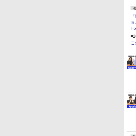
法
『
ョ
H
「
■2
「
こ