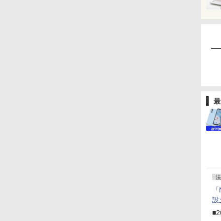
最
法
「
設
■2