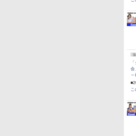
法
「
会
～
ペ
■2
こ