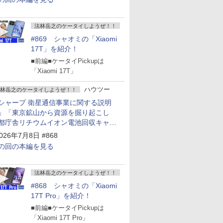
法林岳之のケータイしようぜ！！
#869 シャオミの「Xiaomi
17T」を紹介！
■前編■ケータイPickupは
「Xiaomi 17T」
ハウツー
林岳之のケータイしようぜ！！
シャープ 衛星通信事業に関する説明
」「東京鉱山から資源を掘り起こし
都庁舎リチウムイオン電池回収キャン
ーン～」
026年7月8日 #868
の回の本編を見る
法林岳之のケータイしようぜ！！
#868 シャオミの「Xiaomi
17T Pro」を紹介！
■前編■ケータイPickupは
「Xiaomi 17T Pro」