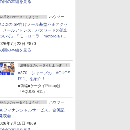
の回の本編を見る
ハウツー
林岳之のケータイしようぜ！！
KDDIのISP向けメール基盤不正アクセ
 メールアドレス、パスワードの流出
ついて』『モトローラ「motorola razr
old」発表』『サムスン「Galaxy
026年7月23日 #870
npacked」開催』
の回の本編を見る
法林岳之のケータイしようぜ！！
#870 シャープの「AQUOS
R11」を紹介！
■前編■ケータイPickupは
「AQUOS R11」
ハウツー
林岳之のケータイしようぜ！！
auフィナンシャルサービス」合併記
発表会
026年7月15日 #869
の回の本編を見る