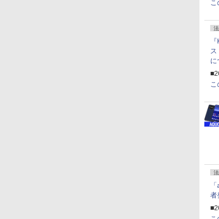
こ
法
『
ス
に
f
■2
U
こ
法
「
者
■2
こ