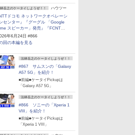
ハウツー
林岳之のケータイしようぜ！！
NTTドコモ ネットワークオペレーシ
ンセンター』『グーグル 「Google
ome スピーカー」発売』『FCNT
arrows Alpha2」発表』『KDDI
026年6月24日 #866
povo2.0」サービス説明会』
の回の本編を見る
法林岳之のケータイしようぜ！！
#867 サムスンの「Galaxy
A57 5G」を紹介！
■前編■ケータイPickupは
「Galaxy A57 5G」
法林岳之のケータイしようぜ！！
#866 ソニーの「Xperia 1
VIII」を紹介！
■前編■ケータイPickupは
「Xperia 1 VIII」