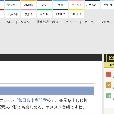
Wi-Fi
発表会
電化製品・雑貨
パソコン
カメラ
その他
tch TV
大村祐里子があなたの写真をレクチャーします！
ドローン空撮入
1
のEテレ
「亀田音楽専門学校」
。楽器を楽しむ趣
楽素人の私でも楽しめる、オススメ番組ですね。