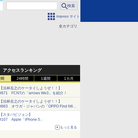
Impress サイト
全カテゴリ
門
アクセスランキング
時間
24時間
1週間
1カ月
【法林岳之のケータイしようぜ！！】
#871 FCNTの「arrows We3」を紹介！
【法林岳之のケータイしようぜ！！】
#863 オウガ・ジャパンの「OPPO Find N6」
を紹介！
【スタパビジョン】
#107 Apple「iPhone 5」
もっと見る