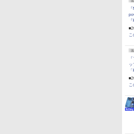
法
『
p
『
ー
■2
こ
法
『
ッ
「
『
■2
にオ
こ
ー
ン