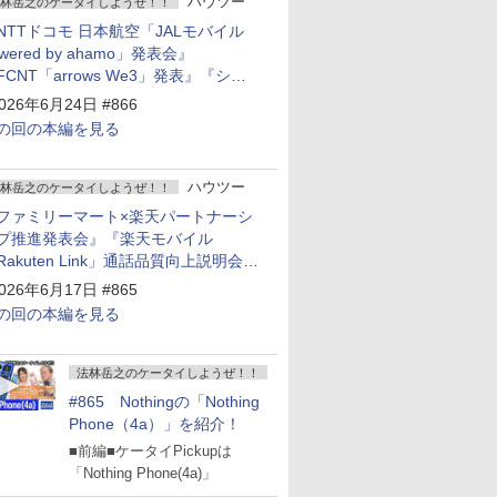
ハウツー
林岳之のケータイしようぜ！！
NTTドコモ 日本航空「JALモバイル
owered by ahamo」発表会』
FCNT「arrows We3」発表』『シャ
プ 新製品発表会』
026年6月24日 #866
の回の本編を見る
ハウツー
林岳之のケータイしようぜ！！
ファミリーマート×楽天パートナーシ
プ推進発表会』『楽天モバイル
Rakuten Link」通話品質向上説明会』
Google Storeを今年夏、東京・表参道
026年6月17日 #865
ープン』『KDDI ローソン「ハッピ
の回の本編を見る
ローソンタウン池田伏尾台店」オープ
』
法林岳之のケータイしようぜ！！
#865 Nothingの「Nothing
Phone（4a）」を紹介！
■前編■ケータイPickupは
「Nothing Phone(4a)」