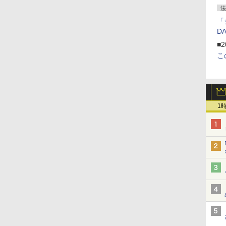
法
「
D
■2
こ
1