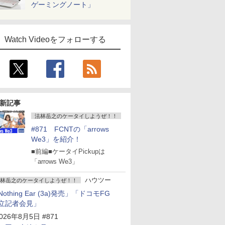
ゲーミングノート」
Watch Videoをフォローする
新記事
法林岳之のケータイしようぜ！！
#871 FCNTの「arrows
We3」を紹介！
■前編■ケータイPickupは
「arrows We3」
ハウツー
林岳之のケータイしようぜ！！
Nothing Ear (3a)発売」「ドコモFG
立記者会見」
026年8月5日 #871