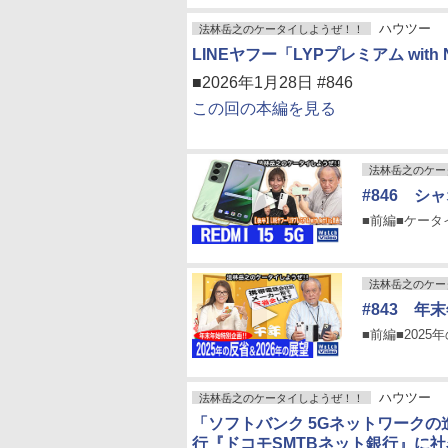
ハウツー
法林岳之のケータイしようぜ！！
LINEヤフー「LYPプレミアム with N
■2026年1月28日 #846
この回の本編を見る
法林岳之のケー
#846 シャ
■前編■ケータイP
法林岳之のケー
#843 年
■前編■202
ハウツー
法林岳之のケータイしようぜ！！
「ソフトバンク 5Gネットワークの進
行『ドコモSMTBネット銀行』に