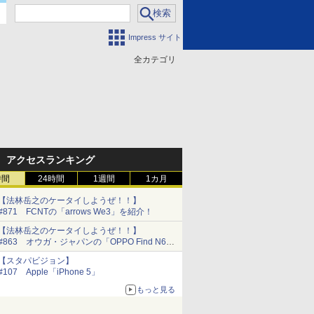
Impress サイト
全カテゴリ
門
アクセスランキング
時間
24時間
1週間
1カ月
【法林岳之のケータイしようぜ！！】
#871 FCNTの「arrows We3」を紹介！
【法林岳之のケータイしようぜ！！】
#863 オウガ・ジャパンの「OPPO Find N6」
を紹介！
【スタパビジョン】
#107 Apple「iPhone 5」
もっと見る