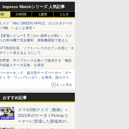
Impress Watchシリーズ 人気記事
時間
24時間
1週間
1カ月
ミスド「Mrs. GREEN APPLE」のコラボドーナ
ツ4種、いよいよ発売！
【家電レビュー】手ごわい雑草との戦い、コメ
リの草刈機で完全勝利 掃除機感覚で使えた
NTT島田社長、ソフトバンクのセブン出資に「d
ポイント使えるようにして」
吉野家、牛リブロースを熱々で提供する「極旨
牛鉄板ステーキ定食」を発売
バーガーキング、超大型チーズバーガー「ダー
ティ ザ・ワンパウンダー」を発売。総カロリー
約1656kcal、総重量約527g！
もっと見る
おすすめ記事
スマホ5秒クイズ（動画）＋
2021年のケータイPickUpコ
ーナーに登場した新端末のメ
ーカー別一覧