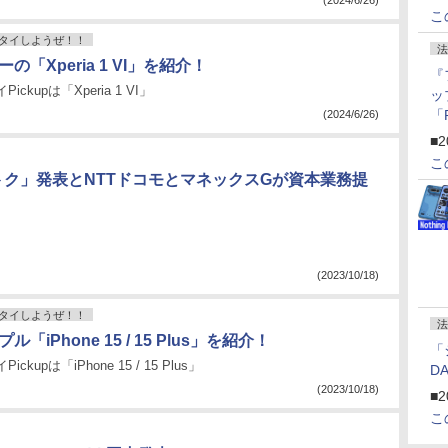
(2024/6/26)
こ
タイしようぜ！！
法
ーの「Xperia 1 VI」を紹介！
『
ckupは「Xperia 1 VI」
ッ
「
(2024/6/26)
『
■2
にオ
こ
ー
トク」発表とNTTドコモとマネックスGが資本業務提
ン
(2023/10/18)
タイしようぜ！！
法
ル「iPhone 15 / 15 Plus」を紹介！
「
ckupは「iPhone 15 / 15 Plus」
D
(2023/10/18)
■2
こ