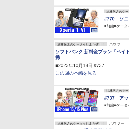
法林岳之のケー
#770 ソニ
■前編■ケータイPi
ハウツー
法林岳之のケータイしようぜ！！
ソフトバンク 新料金プラン「ペイ
携
■2023年10月18日 #737
この回の本編を見る
法林岳之のケー
#737 アップ
■前編■ケータイPi
ハウツー
法林岳之のケータイしようぜ！！