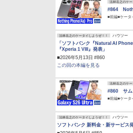
法林岳之のケー
#864 Not
■前編■ケータイPi
ハウツー
法林岳之のケータイしようぜ！！
「ソフトバンク『Natural AI Pho
『Xperia 1 VIII』発表」
■2026年5月13日 #860
この回の本編を見る
法林岳之のケー
#860 サム
■前編■ケータイPi
ハウツー
法林岳之のケータイしようぜ！！
ソフトバンク 新料金・新サービス