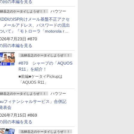
の回の本編を見る
ハウツー
林岳之のケータイしようぜ！！
KDDIのISP向けメール基盤不正アクセ
 メールアドレス、パスワードの流出
ついて』『モトローラ「motorola razr
old」発表』『サムスン「Galaxy
026年7月23日 #870
npacked」開催』
の回の本編を見る
法林岳之のケータイしようぜ！！
#870 シャープの「AQUOS
R11」を紹介！
■前編■ケータイPickupは
「AQUOS R11」
ハウツー
林岳之のケータイしようぜ！！
auフィナンシャルサービス」合併記
発表会
026年7月15日 #869
の回の本編を見る
法林岳之のケータイしようぜ！！