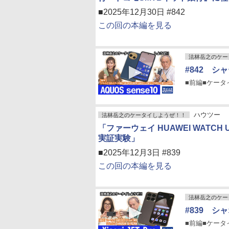
■2025年12月30日 #842
この回の本編を見る
法林岳之のケー
#842 シャ
■前編■ケータイP
ハウツー
法林岳之のケータイしようぜ！！
「ファーウェイ HUAWEI WATCH 
実証実験」
■2025年12月3日 #839
この回の本編を見る
法林岳之のケー
#839 シャ
■前編■ケータイPi