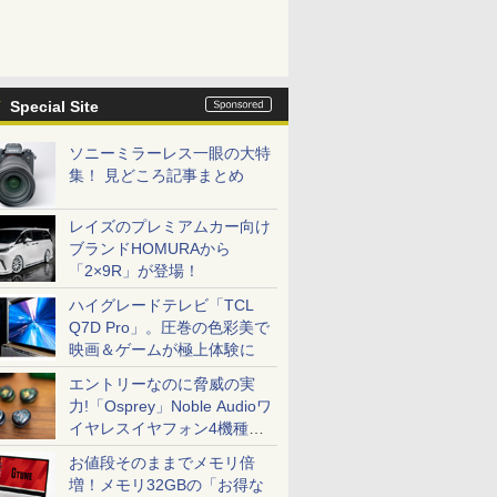
Special Site
ソニーミラーレス一眼の大特
集！ 見どころ記事まとめ
レイズのプレミアムカー向け
ブランドHOMURAから
「2×9R」が登場！
ハイグレードテレビ「TCL
Q7D Pro」。圧巻の色彩美で
映画＆ゲームが極上体験に
エントリーなのに脅威の実
力!「Osprey」Noble Audioワ
イヤレスイヤフォン4機種を
一気に聴く
お値段そのままでメモリ倍
増！メモリ32GBの「お得な