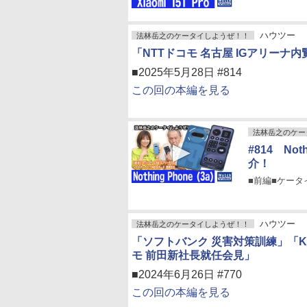
ハウツー
法林岳之のケータイしようぜ！！
「NTTドコモ 名古屋 IGアリー
■2025年5月28日 #814
この回の本編を見る
法林岳之のケー
#814 Not
介！
■前編■ケータイP
ハウツー
法林岳之のケータイしようぜ！！
「ソフトバンク 災害対策訓練」「KD
モ 前田新社長就任会見」
■2024年6月26日 #770
この回の本編を見る