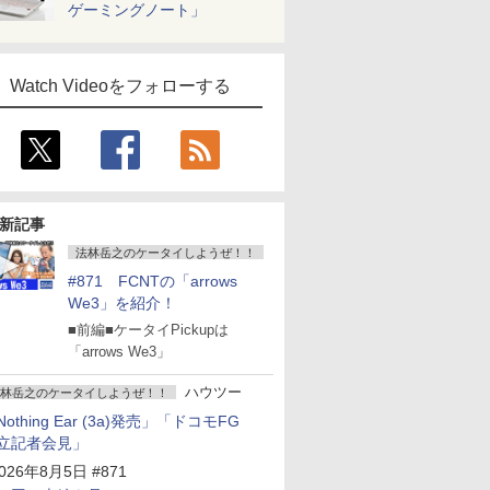
ゲーミングノート」
Watch Videoをフォローする
新記事
法林岳之のケータイしようぜ！！
#871 FCNTの「arrows
We3」を紹介！
■前編■ケータイPickupは
「arrows We3」
ハウツー
林岳之のケータイしようぜ！！
Nothing Ear (3a)発売」「ドコモFG
立記者会見」
026年8月5日 #871