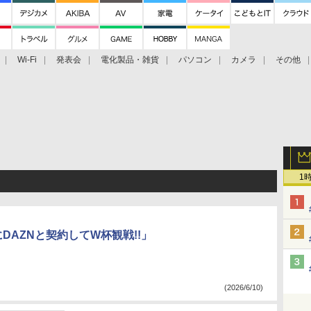
Wi-Fi
発表会
電化製品・雑貨
パソコン
カメラ
その他
tch TV
大村祐里子があなたの写真をレクチャーします！
ドローン空撮入
1
DAZNと契約してW杯観戦!!」
(2026/6/10)