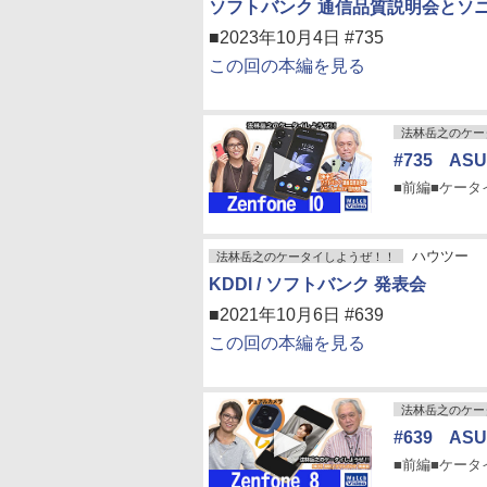
ソフトバンク 通信品質説明会とソニー 
■2023年10月4日 #735
この回の本編を見る
法林岳之のケー
#735 AS
■前編■ケータイP
ハウツー
法林岳之のケータイしようぜ！！
KDDI / ソフトバンク 発表会
■2021年10月6日 #639
この回の本編を見る
法林岳之のケー
#639 AS
■前編■ケータイP