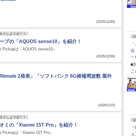
(2025/12/30)
タイしようぜ！！
法
ープの「AQUOS sense10」を紹介！
「
ickupは「AQUOS sense10」
会
～
(2025/12/30)
ペ
■2
こ
Ultimate 2発表」「ソフトバンク 6G候補周波数 屋外
(2025/12/3)
タイしようぜ！！
法
オミの「Xiaomi 15T Pro」を紹介！
『
ckupは「Xiaomi 15T Pro」
ョ