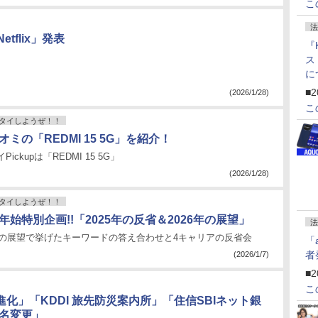
こ
法
etflix」発表
『
ス
に
f
■2
(2026/1/28)
U
こ
タイしようぜ！！
オミの「REDMI 15 5G」を紹介！
ickupは「REDMI 15 5G」
(2026/1/28)
タイしようぜ！！
末年始特別企画!!「2025年の反省＆2026年の展望」
法
5年の展望で挙げたキーワードの答え合わせと4キャリアの反省会
「
者
(2026/1/7)
■2
こ
化」「KDDI 旅先防災案内所」「住信SBIネット銀
社名変更」