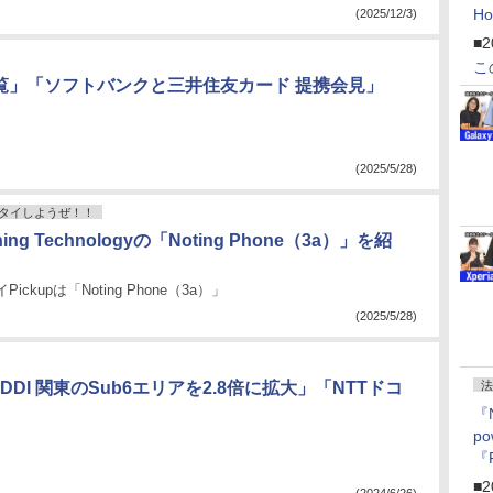
H
(2025/12/3)
「
■2
「
こ
ナ内覧」「ソフトバンクと三井住友カード 提携会見」
(2025/5/28)
タイしようぜ！！
hing Technologyの「Noting Phone（3a）」を紹
ickupは「Noting Phone（3a）」
(2025/5/28)
DI 関東のSub6エリアを2.8倍に拡大」「NTTドコ
法
『
p
『
ー
■2