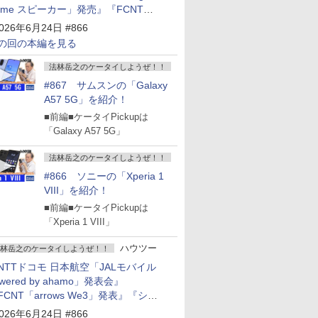
ome スピーカー」発売』『FCNT
arrows Alpha2」発表』『KDDI
026年6月24日 #866
povo2.0」サービス説明会』
の回の本編を見る
法林岳之のケータイしようぜ！！
#867 サムスンの「Galaxy
A57 5G」を紹介！
■前編■ケータイPickupは
「Galaxy A57 5G」
法林岳之のケータイしようぜ！！
#866 ソニーの「Xperia 1
VIII」を紹介！
■前編■ケータイPickupは
「Xperia 1 VIII」
ハウツー
林岳之のケータイしようぜ！！
NTTドコモ 日本航空「JALモバイル
owered by ahamo」発表会』
FCNT「arrows We3」発表』『シャ
プ 新製品発表会』
026年6月24日 #866