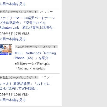
の回の本編を見る
ハウツー
林岳之のケータイしようぜ！！
ファミリーマート×楽天パートナーシ
プ推進発表会』『楽天モバイル
Rakuten Link」通話品質向上説明会』
Google Storeを今年夏、東京・表参道
026年6月17日 #865
ープン』『KDDI ローソン「ハッピ
の回の本編を見る
ローソンタウン池田伏尾台店」オープ
』
法林岳之のケータイしようぜ！！
#865 Nothingの「Nothing
Phone（4a）」を紹介！
■前編■ケータイPickupは
「Nothing Phone(4a)」
ハウツー
林岳之のケータイしようぜ！！
シャオミ 新製品発表」「おトクに
AZNと契約してW杯観戦!!」
026年6月10日 #864
の回の本編を見る