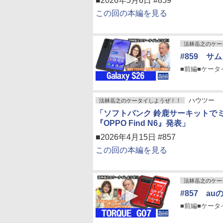
■2026年5月6日 #859
この回の本編を見る
法林岳之のケー
#859 サム
■前編■ケータイP
ハウツー
法林岳之のケータイしようぜ！！
「ソフトバンク 鈴鹿サーキットでミ
『OPPO Find N6』発表」
■2026年4月15日 #857
この回の本編を見る
法林岳之のケー
#857 au
■前編■ケータイP