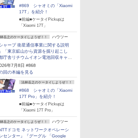
#869 シャオミの「Xiaomi
17T」を紹介！
■前編■ケータイPickupは
「Xiaomi 17T」
ハウツー
林岳之のケータイしようぜ！！
シャープ 衛星通信事業に関する説明
」「東京鉱山から資源を掘り起こし
都庁舎リチウムイオン電池回収キャン
ーン～」
026年7月8日 #868
の回の本編を見る
法林岳之のケータイしようぜ！！
#868 シャオミの「Xiaomi
17T Pro」を紹介！
■前編■ケータイPickupは
「Xiaomi 17T Pro」
ハウツー
林岳之のケータイしようぜ！！
NTTドコモ ネットワークオペレーシ
ンセンター』『グーグル 「Google