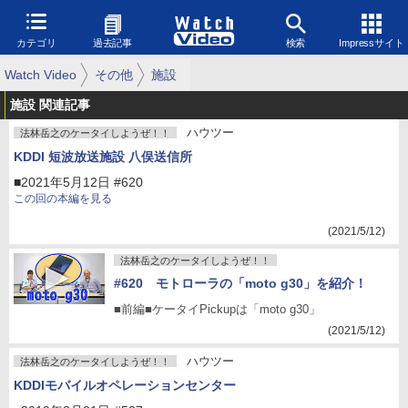
カテゴリ
過去記事
検索
Impressサイト
Watch Video
その他
施設
施設 関連記事
ハウツー
法林岳之のケータイしようぜ！！
KDDI 短波放送施設 八俣送信所
■2021年5月12日 #620
この回の本編を見る
(2021/5/12)
法林岳之のケータイしようぜ！！
#620 モトローラの「moto g30」を紹介！
■前編■ケータイPickupは「moto g30」
(2021/5/12)
ハウツー
法林岳之のケータイしようぜ！！
KDDIモバイルオペレーションセンター