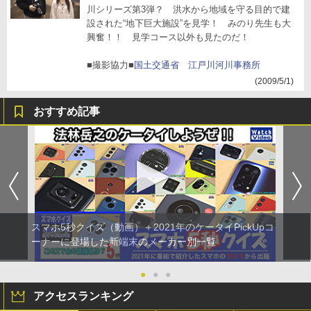
川シリーズ第3弾？ 洪水から地域を守る目的で建
設された“地下巨大施設”を見学！ みのり先生も大
興奮！！ 見学コース以外も見たのだ！
■撮影協力■
国土交通省 江戸川河川事務所
(2009/5/1)
おすすめ記事
スマホ5秒クイズ（動画）＋2021年のケータイPickUpコ
ーナーに登場した新端末のメーカー別一覧
●
●
●
アクセスランキング