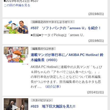
■2019年8月21日 #537
この回の本編を見る
(2019/8/21)
法林岳之のケータイしようぜ！！
#537 ソフトバンクの「arrows U」を紹介！
■前編■ケータイPickupは「arrows U」
(2019/8/21)
編集長のつぶやき
連載マンガが単行本に／AKIBA PC Hotline! 鈴
木編集長（#003）
AKIBA PC Hotline!に連載中の人気マンガ「ちょび
＆姉ちゃんの『アキバでごはん食べたいな。』」
の単行本化が決定したことなどについて鈴木編集
長がつぶやきます。担当編集者のとあるネタも思
わず…。
《紹介記事》
(2014/11/11)
スタパビジョン
#023 地下巨大施設を見た!!