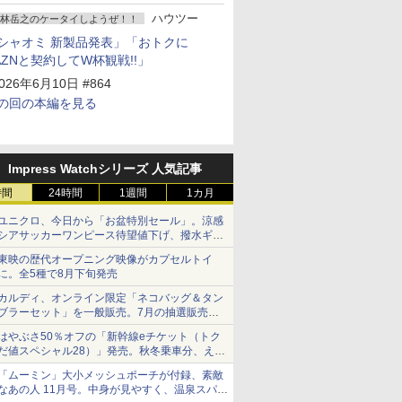
ハウツー
林岳之のケータイしようぜ！！
シャオミ 新製品発表」「おトクに
AZNと契約してW杯観戦!!」
026年6月10日 #864
の回の本編を見る
Impress Watchシリーズ 人気記事
時間
24時間
1週間
1カ月
ユニクロ、今日から「お盆特別セール」。涼感
シアサッカーワンピース待望値下げ、撥水ギア
ショーツは1990円に
東映の歴代オープニング映像がカプセルトイ
に。全5種で8月下旬発売
カルディ、オンライン限定「ネコバッグ＆タン
ブラーセット」を一般販売。7月の抽選販売の
当選無効分
はやぶさ50％オフの「新幹線eチケット（トク
だ値スペシャル28）」発売。秋冬乗車分、えき
ねっと限定
「ムーミン」大小メッシュポーチが付録、素敵
なあの人 11月号。中身が見やすく、温泉スパに