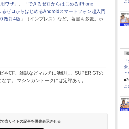
こ
本＋活用ワザ
」、「
できるゼロからはじめるiPhone
きるゼロからはじめるAndroidスマートフォン超入門
10 改訂4版
」（インプレス）など、著書も多数。ホ
法
「
会
～
やCF、雑誌などマルチに活動し、SUPER GTの
ペ
■2
こなす。 マシンガントークには定評あり。
こ
 検索で当サイトの記事を優先表示させる