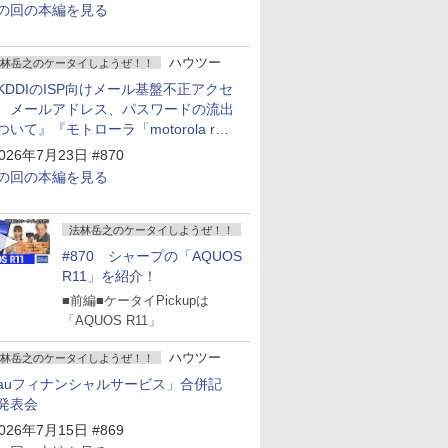
の回の本編を見る
ハウツー
林岳之のケータイしようぜ！！
KDDIのISP向けメール基盤不正アクセ
 メールアドレス、パスワードの流出
ついて』『モトローラ「motorola razr
old」発表』『サムスン「Galaxy
026年7月23日 #870
npacked」開催』
の回の本編を見る
法林岳之のケータイしようぜ！！
#870 シャープの「AQUOS
R11」を紹介！
■前編■ケータイPickupは
「AQUOS R11」
ハウツー
林岳之のケータイしようぜ！！
auフィナンシャルサービス」合併記
発表会
026年7月15日 #869