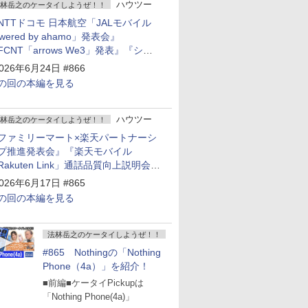
ハウツー
林岳之のケータイしようぜ！！
NTTドコモ 日本航空「JALモバイル
owered by ahamo」発表会』
FCNT「arrows We3」発表』『シャ
プ 新製品発表会』
026年6月24日 #866
の回の本編を見る
ハウツー
林岳之のケータイしようぜ！！
ファミリーマート×楽天パートナーシ
プ推進発表会』『楽天モバイル
Rakuten Link」通話品質向上説明会』
Google Storeを今年夏、東京・表参道
026年6月17日 #865
ープン』『KDDI ローソン「ハッピ
の回の本編を見る
ローソンタウン池田伏尾台店」オープ
』
法林岳之のケータイしようぜ！！
#865 Nothingの「Nothing
Phone（4a）」を紹介！
■前編■ケータイPickupは
「Nothing Phone(4a)」