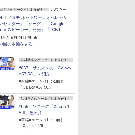
ハウツー
林岳之のケータイしようぜ！！
NTTドコモ ネットワークオペレーシ
ンセンター』『グーグル 「Google
ome スピーカー」発売』『FCNT
arrows Alpha2」発表』『KDDI
026年6月24日 #866
povo2.0」サービス説明会』
の回の本編を見る
法林岳之のケータイしようぜ！！
#867 サムスンの「Galaxy
A57 5G」を紹介！
■前編■ケータイPickupは
「Galaxy A57 5G」
法林岳之のケータイしようぜ！！
#866 ソニーの「Xperia 1
VIII」を紹介！
■前編■ケータイPickupは
「Xperia 1 VIII」