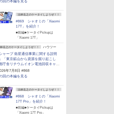
の回の本編を見る
法林岳之のケータイしようぜ！！
#869 シャオミの「Xiaomi
17T」を紹介！
■前編■ケータイPickupは
「Xiaomi 17T」
ハウツー
林岳之のケータイしようぜ！！
シャープ 衛星通信事業に関する説明
」「東京鉱山から資源を掘り起こし
都庁舎リチウムイオン電池回収キャン
ーン～」
026年7月8日 #868
の回の本編を見る
法林岳之のケータイしようぜ！！
#868 シャオミの「Xiaomi
17T Pro」を紹介！
■前編■ケータイPickupは
「Xiaomi 17T Pro」