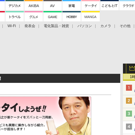
Wi-Fi
発表会
電化製品・雑貨
パソコン
カメラ
その他
tch TV
大村祐里子があなたの写真をレクチャーします！
ドローン空撮入
1
！