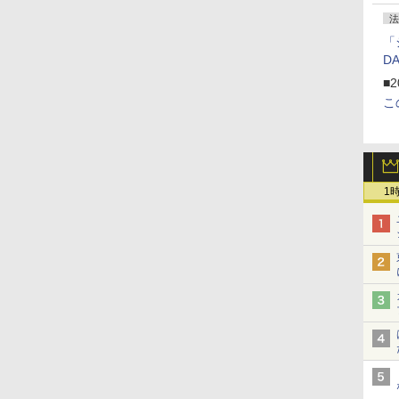
法
「
D
■2
こ
1