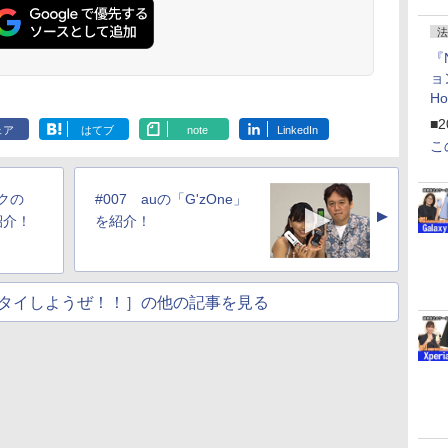
法
『
ョ
H
「
■2
ェア
はてブ
note
LinkedIn
「
こ
クの
#007 auの「G'zOne」
▲
を紹介！
を紹介！
タイしようぜ！！］の他の記事を見る