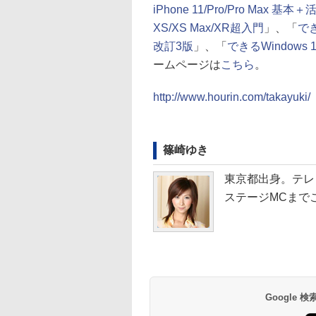
iPhone 11/Pro/Pro Max 基
XS/XS Max/XR超入門
」、「
で
改訂3版
」、「
できるWindows 
ームページは
こちら
。
http://www.hourin.com/takayuki/
篠崎ゆき
東京都出身。テレビ
ステージMCまで
Google