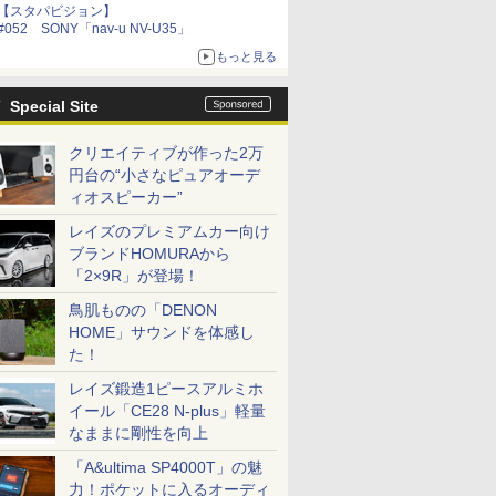
【スタパビジョン】
#052 SONY「nav-u NV-U35」
もっと見る
Special Site
クリエイティブが作った2万
円台の“小さなピュアオーデ
ィオスピーカー”
レイズのプレミアムカー向け
ブランドHOMURAから
「2×9R」が登場！
鳥肌ものの「DENON
HOME」サウンドを体感し
た！
レイズ鍛造1ピースアルミホ
イール「CE28 N-plus」軽量
なままに剛性を向上
「A&ultima SP4000T」の魅
力！ポケットに入るオーディ