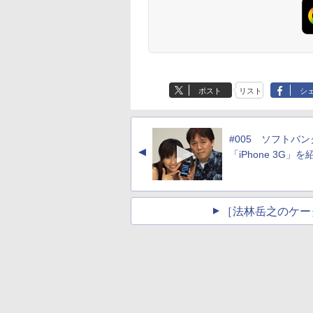
ポスト
リスト
シ
#005 ソフトバン
▲
「iPhone 3G」
［法林岳之のケー