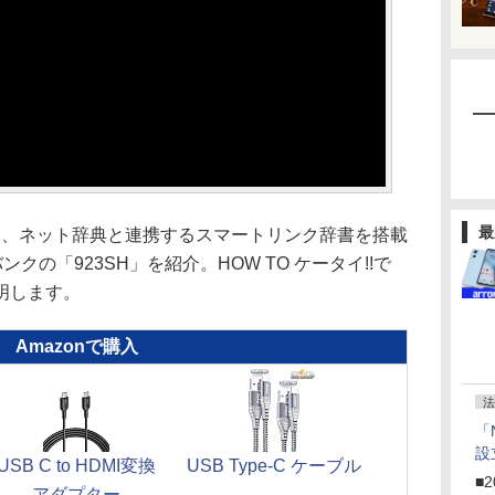
最
晶と、ネット辞典と連携するスマートリンク辞書を搭載
クの「923SH」を紹介。HOW TO ケータイ!!で
明します。
Amazonで購入
法
「
設
USB C to HDMI変換
USB Type-C ケーブル
■2
アダプター