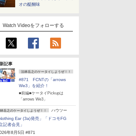
オの醍醐味
Watch Videoをフォローする
新記事
法林岳之のケータイしようぜ！！
#871 FCNTの「arrows
We3」を紹介！
■前編■ケータイPickupは
「arrows We3」
ハウツー
林岳之のケータイしようぜ！！
Nothing Ear (3a)発売」「ドコモFG
立記者会見」
026年8月5日 #871