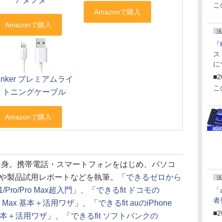
こ
法
『
ス
に
f
■2
Anker プレミアムライ
U
こ
トニングケーブル
県出身。携帯電話・スマートフォンをはじめ、パソコ
や製品試用レポートなどを執筆。「
できるゼロから
法
/Pro/Pro Max超入門
」、「
できるfit ドコモの
「
者
/Pro Max 基本＋活用ワザ
」、「
できるfit auのiPhone
■2
ax 基本＋活用ワザ
」、「
できるfit ソフトバンクの