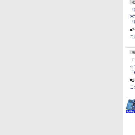
法
『
p
『
ー
■2
こ
法
『
ッ
「
『
■2
にオ
こ
ー
ン