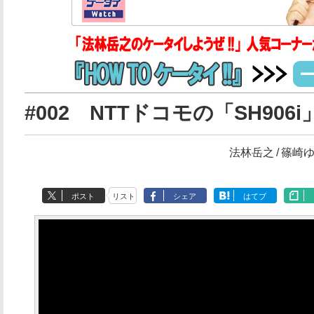
#002 NTTドコモの「SH906
法林岳之
篠崎
ポスト
リスト
シェア
はてブ