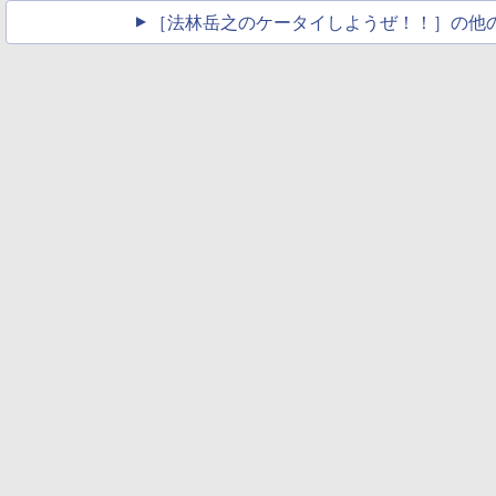
［法林岳之のケータイしようぜ！！］の他