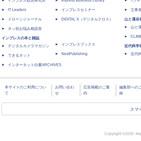
インプレス総合研究所
Impress Business Library
Tシャ
IT Leaders
インプレスセミナー
立東
ドローンジャーナル
DIGITAL X（デジタルクロス）
山と溪谷
山と
ネッ担お悩み相談室
CLIM
インプレスの本と雑誌
インプレスブックス
デジタルカメラマガジン
近代科学
NextPublishing
近代科学
できるネット
インターネット白書ARCHIVES
本サイトのご利用につい
お問い合わ
広告掲載のご案
編集部への
て
せ
内
絡
スマ
Copyright ©
2026
Imp