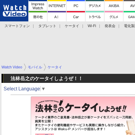
スマートフォン
タブレット
ケータイ
Wi-Fi
発表会
電化製
法林岳之のケータイしようぜ!!
デジカメ Watch TV
大村祐里子があなた
Watch Video
モバイル
ケータイ
法林岳之のケータイしようぜ！！
Select Language
▼