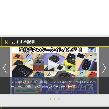
おすすめ記事
スマホ5秒クイズ（動画）＋2021年のケータイPickUpコ
ーナーに登場した新端末のメーカー別一覧
●
●
●