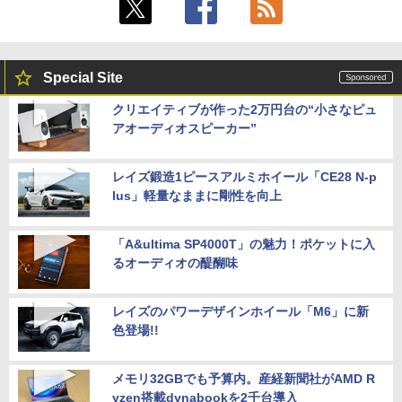
Special Site
クリエイティブが作った2万円台の“小さなピュ
アオーディオスピーカー”
レイズ鍛造1ピースアルミホイール「CE28 N-p
lus」軽量なままに剛性を向上
「A&ultima SP4000T」の魅力！ポケットに入
るオーディオの醍醐味
レイズのパワーデザインホイール「M6」に新
色登場!!
メモリ32GBでも予算内。産経新聞社がAMD R
yzen搭載dynabookを2千台導入