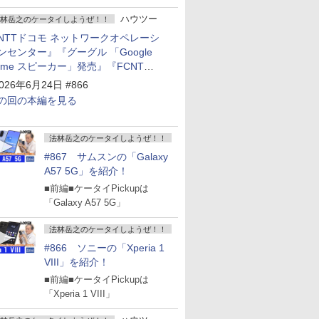
ハウツー
林岳之のケータイしようぜ！！
NTTドコモ ネットワークオペレーシ
ンセンター』『グーグル 「Google
ome スピーカー」発売』『FCNT
arrows Alpha2」発表』『KDDI
026年6月24日 #866
povo2.0」サービス説明会』
の回の本編を見る
法林岳之のケータイしようぜ！！
#867 サムスンの「Galaxy
A57 5G」を紹介！
■前編■ケータイPickupは
「Galaxy A57 5G」
法林岳之のケータイしようぜ！！
#866 ソニーの「Xperia 1
VIII」を紹介！
■前編■ケータイPickupは
「Xperia 1 VIII」