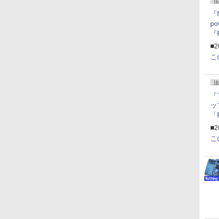
法
『
p
『
ー
■2
こ
法
『
ッ
「
『
■2
にオ
こ
ー
ン