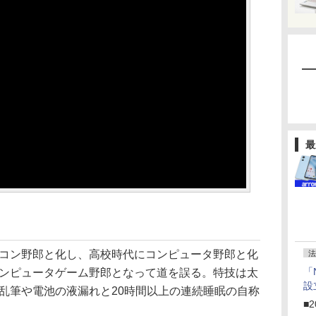
最
コン野郎と化し、高校時代にコンピュータ野郎と化
法
「
ンピュータゲーム野郎となって道を誤る。特技は太
設
乱筆や電池の液漏れと20時間以上の連続睡眠の自称
■2