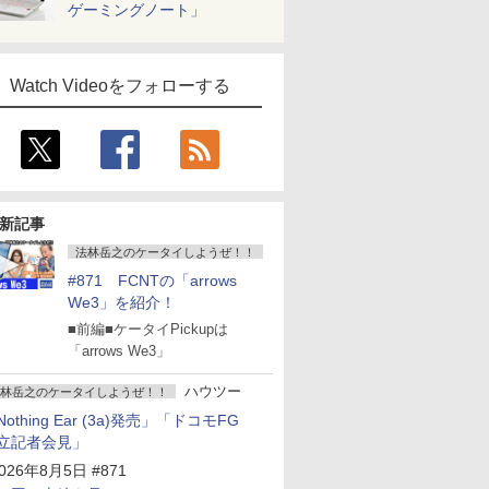
ゲーミングノート」
Watch Videoをフォローする
新記事
法林岳之のケータイしようぜ！！
#871 FCNTの「arrows
We3」を紹介！
■前編■ケータイPickupは
「arrows We3」
ハウツー
林岳之のケータイしようぜ！！
Nothing Ear (3a)発売」「ドコモFG
立記者会見」
026年8月5日 #871