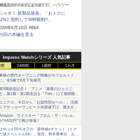
ハウツー
林岳之のケータイしようぜ！！
シャオミ 新製品発表」「おトクに
AZNと契約してW杯観戦!!」
026年6月10日 #864
の回の本編を見る
Impress Watchシリーズ 人気記事
時間
24時間
1週間
1カ月
東映の歴代オープニング映像がカプセルトイ
に。全5種で8月下旬発売
第3期放送記念！ アニメ「薬屋のひとりご
と」第1期・第2期全話を「TVer」にて期間限定
で順次無料配信開始
ユニクロ、今日から「お盆特別セール」。涼感
シアサッカーワンピース待望値下げ、撥水ギア
ショーツは1990円に
Amazon、ウイスキー「フロム・ザ・バレル」
が“4402円”で再び登場！
はやぶさ50％オフの「新幹線eチケット（トク
だ値スペシャル28）」発売。秋冬乗車分、えき
ねっと限定