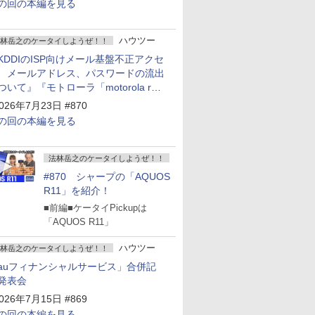
の回の本編を見る
ハウツー
林岳之のケータイしようぜ！！
KDDIのISP向けメール基盤不正アクセ
 メールアドレス、パスワードの流出
ついて』『モトローラ「motorola razr
old」発表』『サムスン「Galaxy
026年7月23日 #870
npacked」開催』
の回の本編を見る
法林岳之のケータイしようぜ！！
#870 シャープの「AQUOS
R11」を紹介！
■前編■ケータイPickupは
「AQUOS R11」
ハウツー
林岳之のケータイしようぜ！！
auフィナンシャルサービス」合併記
発表会
026年7月15日 #869
の回の本編を見る