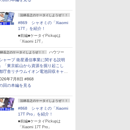
法林岳之のケータイしようぜ！！
#869 シャオミの「Xiaomi
17T」を紹介！
■前編■ケータイPickupは
「Xiaomi 17T」
ハウツー
林岳之のケータイしようぜ！！
シャープ 衛星通信事業に関する説明
」「東京鉱山から資源を掘り起こし
都庁舎リチウムイオン電池回収キャン
ーン～」
026年7月8日 #868
の回の本編を見る
法林岳之のケータイしようぜ！！
#868 シャオミの「Xiaomi
17T Pro」を紹介！
■前編■ケータイPickupは
「Xiaomi 17T Pro」