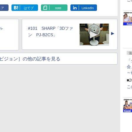
ェア
はてブ
note
LinkedIn
n-
#101 SHARP「3Dファ
▲
」
ン PJ-B2CS」
法
ビジョン］の他の記事を見る
「
会
～
ペ
■2
こ