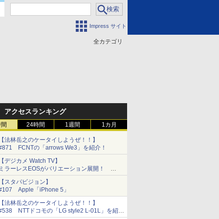
Impress サイト
全カテゴリ
門
アクセスランキング
時間
24時間
1週間
1カ月
【法林岳之のケータイしようぜ！！】
#871 FCNTの「arrows We3」を紹介！
【デジカメ Watch TV】
ミラーレスEOSがバリエーション展開！
「EOS M6」は「M5」とどこが違う？
【スタパビジョン】
#107 Apple「iPhone 5」
【法林岳之のケータイしようぜ！！】
#538 NTTドコモの「LG style2 L-01L」を紹
介！