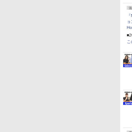
法
『
ョ
H
「
■2
「
こ