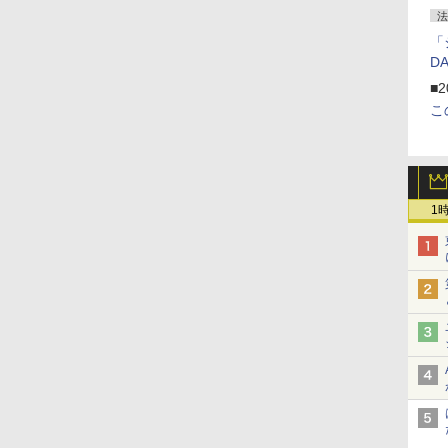
法
「
D
■2
こ
1