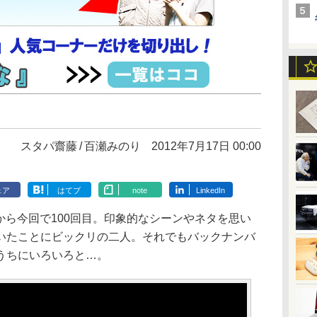
スタパ齋藤
百瀬みのり
2012年7月17日 00:00
ェア
はてブ
note
LinkedIn
てから今回で100回目。印象的なシーンやネタを思い
いたことにビックリの二人。それでもバックナンバ
うちにいろいろと…。