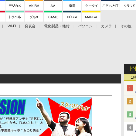
Wi-Fi
発表会
電化製品・雑貨
パソコン
カメラ
その他
tch TV
大村祐里子があなたの写真をレクチャーします！
ドローン空撮入
1