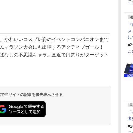
こ
法
『
ス
に
、かわいいコスプレ姿のイベントコンパニオンまで
f
■2
市民マラソン大会にも出場するアクティブガール！
U
こ
ぱなしの不思議キャラ。直近では釣りがターゲット
 検索で当サイトの記事を優先表示させる
法
「
者
■2
こ