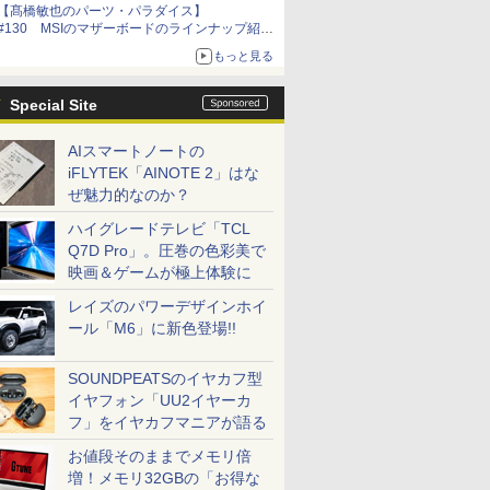
【髙橋敏也のパーツ・パラダイス】
#130 MSIのマザーボードのラインナップ紹介
とCOMPUTEX TAIPEI 2015 報告
もっと見る
Special Site
AIスマートノートの
iFLYTEK「AINOTE 2」はな
ぜ魅力的なのか？
ハイグレードテレビ「TCL
Q7D Pro」。圧巻の色彩美で
映画＆ゲームが極上体験に
レイズのパワーデザインホイ
ール「M6」に新色登場!!
SOUNDPEATSのイヤカフ型
イヤフォン「UU2イヤーカ
フ」をイヤカフマニアが語る
お値段そのままでメモリ倍
増！メモリ32GBの「お得な