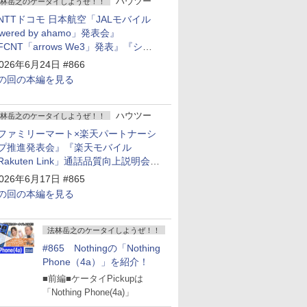
ハウツー
林岳之のケータイしようぜ！！
NTTドコモ 日本航空「JALモバイル
owered by ahamo」発表会』
FCNT「arrows We3」発表』『シャ
プ 新製品発表会』
026年6月24日 #866
の回の本編を見る
ハウツー
林岳之のケータイしようぜ！！
ファミリーマート×楽天パートナーシ
プ推進発表会』『楽天モバイル
Rakuten Link」通話品質向上説明会』
Google Storeを今年夏、東京・表参道
026年6月17日 #865
ープン』『KDDI ローソン「ハッピ
の回の本編を見る
ローソンタウン池田伏尾台店」オープ
』
法林岳之のケータイしようぜ！！
#865 Nothingの「Nothing
Phone（4a）」を紹介！
■前編■ケータイPickupは
「Nothing Phone(4a)」