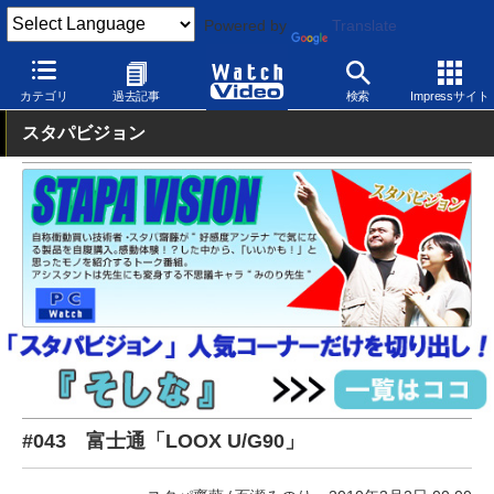
Powered by
Translate
Watch Video
パソコン
メーカーパソコン
カテゴリ
過去記事
検索
Impressサイト
スタパビジョン
#043 富士通「LOOX U/G90」