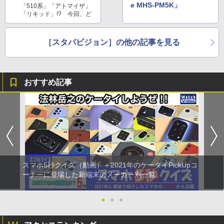
e MHS-PM5K」
「510系」「アトマイザ」
「リキッド」!? 今回、ど
っぷりハマった「電子タバ
コ」を特集。ハードにハマ
り、ニオイの調合にハマ
［スタパビジョン］の他の記事を見る
り、そしてタバコを吸わな
くなり…。タバコを吸って
いた方が安上がりだったよ
うで…。
おすすめ記事
※スタパ齋藤執筆⇒書籍
「
ホントに楽しい電子タバ
コ
」
スマホ5秒クイズ（動画）＋2021年のケータイPickUpコ
ーナーに登場した新端末のメーカー別一覧
●
●
●