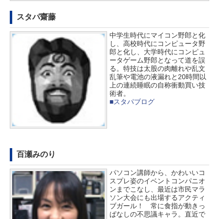
スタパ齋藤
中学生時代にマイコン野郎と化
し、高校時代にコンピュータ野
郎と化し、大学時代にコンピュ
ータゲーム野郎となって道を誤
る。特技は太股の肉離れや乱文
乱筆や電池の液漏れと20時間以
上の連続睡眠の自称衝動買い技
術者。
■スタパブログ
百瀬みのり
パソコン講師から、かわいいコ
スプレ姿のイベントコンパニオ
ンまでこなし、最近は市民マラ
ソン大会にも出場するアクティ
ブガール！ 常に食指が動きっ
ぱなしの不思議キャラ。直近で