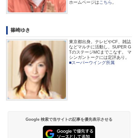
ホームページは
こちら
。
篠崎ゆき
東京都出身。テレビやCF、雑誌
などマルチに活動し、SUPER G
TのステージMCまでこなす。 マ
シンガントークには定評あり。
■スーパーウイング所属
Google 検索で当サイトの記事を優先表示させる