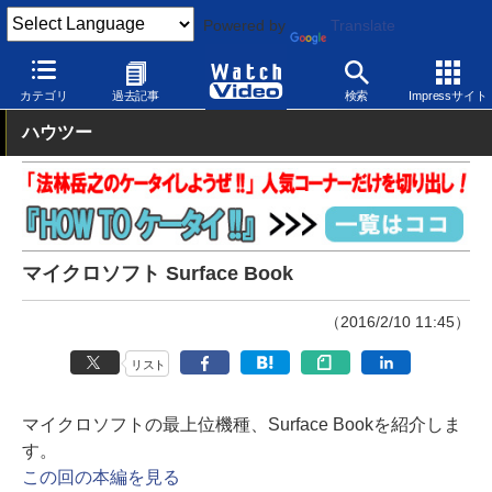
Powered by
Translate
Watch Video
パソコン
メーカーパソコン
カテゴリ
過去記事
検索
Impressサイト
ハウツー
マイクロソフト Surface Book
（2016/2/10 11:45）
リスト
マイクロソフトの最上位機種、Surface Bookを紹介しま
す。
この回の本編を見る