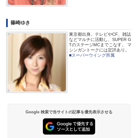
篠崎ゆき
東京都出身。テレビやCF、雑誌
などマルチに活動し、SUPER G
TのステージMCまでこなす。 マ
シンガントークには定評あり。
■スーパーウイング所属
Google 検索で当サイトの記事を優先表示させる