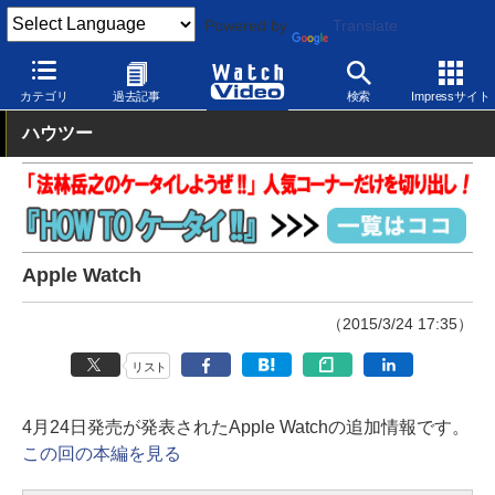
Powered by
Translate
Watch Video
モバイル
その他
カテゴリ
過去記事
検索
Impressサイト
ハウツー
Apple Watch
（2015/3/24 17:35）
リスト
4月24日発売が発表されたApple Watchの追加情報です。
この回の本編を見る