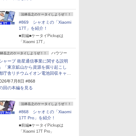
法林岳之のケータイしようぜ！！
#869 シャオミの「Xiaomi
17T」を紹介！
■前編■ケータイPickupは
「Xiaomi 17T」
ハウツー
林岳之のケータイしようぜ！！
シャープ 衛星通信事業に関する説明
」「東京鉱山から資源を掘り起こし
都庁舎リチウムイオン電池回収キャン
ーン～」
026年7月8日 #868
の回の本編を見る
法林岳之のケータイしようぜ！！
#868 シャオミの「Xiaomi
17T Pro」を紹介！
■前編■ケータイPickupは
「Xiaomi 17T Pro」