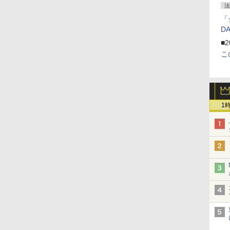
法
「
D
■2
こ
1