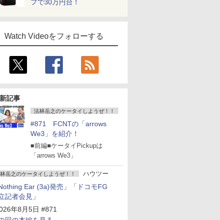
フで30万円台！
Watch Videoをフォローする
新記事
法林岳之のケータイしようぜ！！
#871 FCNTの「arrows
We3」を紹介！
■前編■ケータイPickupは
「arrows We3」
ハウツー
林岳之のケータイしようぜ！！
Nothing Ear (3a)発売」「ドコモFG
立記者会見」
026年8月5日 #871