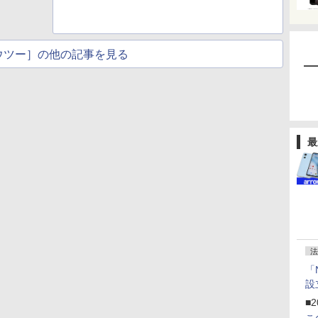
ウツー］の他の記事を見る
最
法
「
設
■2