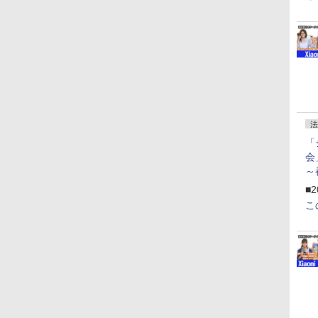
法
「
会
～
ペ
■2
こ