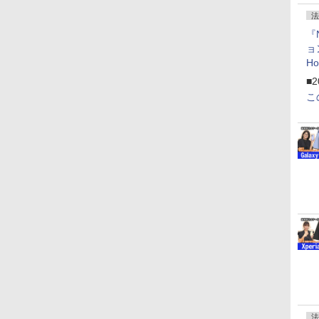
法
『
ョ
H
「
■2
「
こ
法