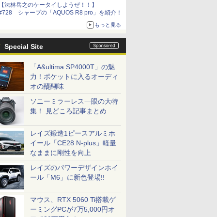
【法林岳之のケータイしようぜ！！】
#728 シャープの「AQUOS R8 pro」を紹介！
もっと見る
Special Site
「A&ultima SP4000T」の魅
力！ポケットに入るオーディ
オの醍醐味
ソニーミラーレス一眼の大特
集！ 見どころ記事まとめ
レイズ鍛造1ピースアルミホ
イール「CE28 N-plus」軽量
なままに剛性を向上
レイズのパワーデザインホイ
ール「M6」に新色登場!!
マウス、RTX 5060 Ti搭載ゲ
ーミングPCが7万5,000円オ