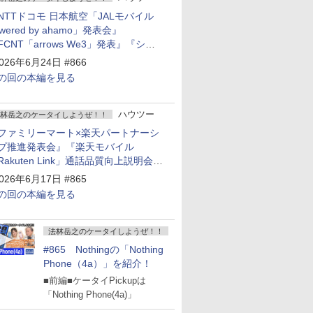
NTTドコモ 日本航空「JALモバイル
owered by ahamo」発表会』
FCNT「arrows We3」発表』『シャ
プ 新製品発表会』
026年6月24日 #866
の回の本編を見る
ハウツー
林岳之のケータイしようぜ！！
ファミリーマート×楽天パートナーシ
プ推進発表会』『楽天モバイル
Rakuten Link」通話品質向上説明会』
Google Storeを今年夏、東京・表参道
026年6月17日 #865
ープン』『KDDI ローソン「ハッピ
の回の本編を見る
ローソンタウン池田伏尾台店」オープ
』
法林岳之のケータイしようぜ！！
#865 Nothingの「Nothing
Phone（4a）」を紹介！
■前編■ケータイPickupは
「Nothing Phone(4a)」