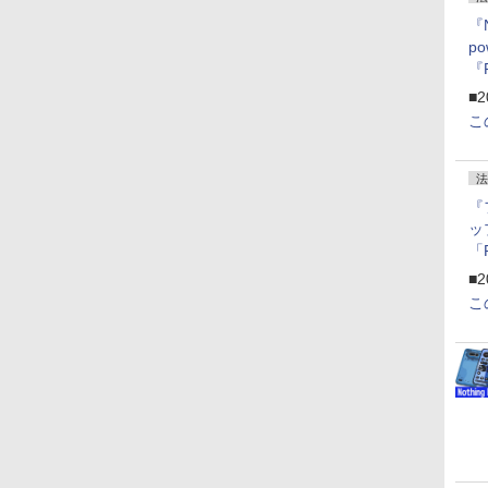
『
p
『
ー
■2
こ
法
『
ッ
「
『
■2
にオ
こ
ー
ン