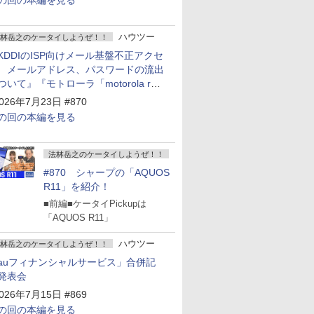
の回の本編を見る
ハウツー
林岳之のケータイしようぜ！！
KDDIのISP向けメール基盤不正アクセ
 メールアドレス、パスワードの流出
ついて』『モトローラ「motorola razr
old」発表』『サムスン「Galaxy
026年7月23日 #870
npacked」開催』
の回の本編を見る
法林岳之のケータイしようぜ！！
#870 シャープの「AQUOS
R11」を紹介！
■前編■ケータイPickupは
「AQUOS R11」
ハウツー
林岳之のケータイしようぜ！！
auフィナンシャルサービス」合併記
発表会
026年7月15日 #869
の回の本編を見る