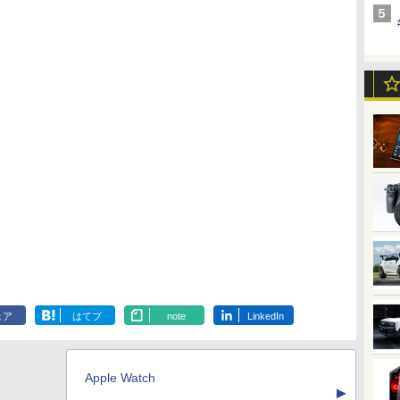
ェア
はてブ
note
LinkedIn
Apple Watch
▲