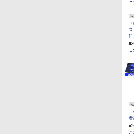
こ
法
『
ス
に
f
■2
U
こ
法
「
者
■2
こ