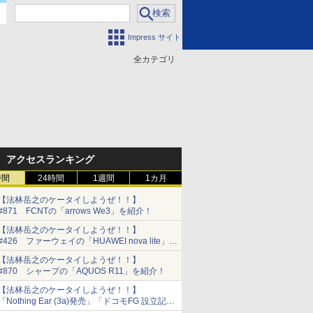
Impress サイト
全カテゴリ
門
アクセスランキング
時間
24時間
1週間
1カ月
【法林岳之のケータイしようぜ！！】
#871 FCNTの「arrows We3」を紹介！
【法林岳之のケータイしようぜ！！】
#426 ファーウェイの「HUAWEI nova lite」を
紹介！
【法林岳之のケータイしようぜ！！】
#870 シャープの「AQUOS R11」を紹介！
【法林岳之のケータイしようぜ！！】
「Nothing Ear (3a)発売」「ドコモFG 設立記者
会見」