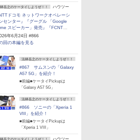
ハウツー
林岳之のケータイしようぜ！！
NTTドコモ ネットワークオペレーシ
ンセンター』『グーグル 「Google
ome スピーカー」発売』『FCNT
arrows Alpha2」発表』『KDDI
026年6月24日 #866
povo2.0」サービス説明会』
の回の本編を見る
法林岳之のケータイしようぜ！！
#867 サムスンの「Galaxy
A57 5G」を紹介！
■前編■ケータイPickupは
「Galaxy A57 5G」
法林岳之のケータイしようぜ！！
#866 ソニーの「Xperia 1
VIII」を紹介！
■前編■ケータイPickupは
「Xperia 1 VIII」
ハウツー
林岳之のケータイしようぜ！！