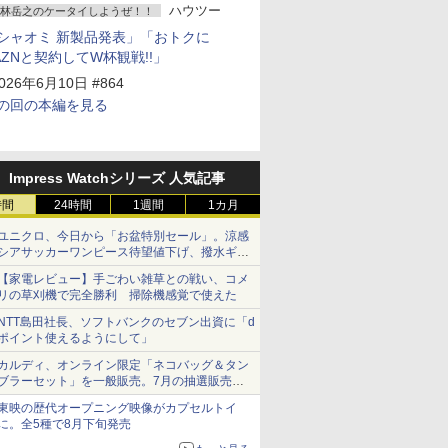
ハウツー
林岳之のケータイしようぜ！！
シャオミ 新製品発表」「おトクに
AZNと契約してW杯観戦!!」
026年6月10日 #864
の回の本編を見る
Impress Watchシリーズ 人気記事
時間
24時間
1週間
1カ月
ユニクロ、今日から「お盆特別セール」。涼感
シアサッカーワンピース待望値下げ、撥水ギア
ショーツは1990円に
【家電レビュー】手ごわい雑草との戦い、コメ
リの草刈機で完全勝利 掃除機感覚で使えた
NTT島田社長、ソフトバンクのセブン出資に「d
ポイント使えるようにして」
カルディ、オンライン限定「ネコバッグ＆タン
ブラーセット」を一般販売。7月の抽選販売の
当選無効分
東映の歴代オープニング映像がカプセルトイ
に。全5種で8月下旬発売