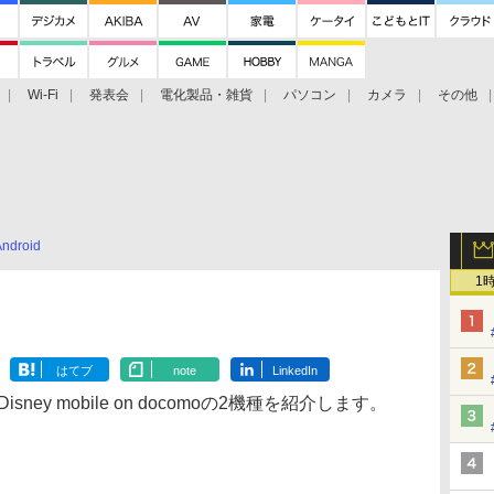
Wi-Fi
発表会
電化製品・雑貨
パソコン
カメラ
その他
tch TV
大村祐里子があなたの写真をレクチャーします！
ドローン空撮入
Android
1
はてブ
note
LinkedIn
ney mobile on docomoの2機種を紹介します。