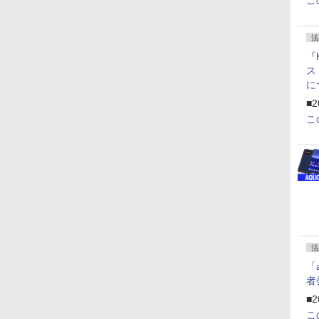
こ
法
『
ス
に
f
■2
U
こ
法
「
者
■2
こ