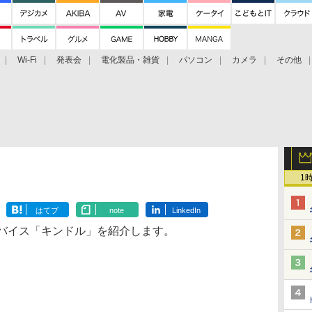
Wi-Fi
発表会
電化製品・雑貨
パソコン
カメラ
その他
tch TV
大村祐里子があなたの写真をレクチャーします！
ドローン空撮入
1
はてブ
note
LinkedIn
バイス「キンドル」を紹介します。