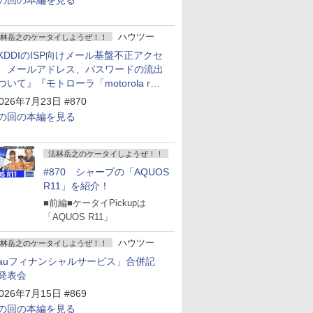
の回の本編を見る
ハウツー
林岳之のケータイしようぜ！！
KDDIのISP向けメール基盤不正アクセ
 メールアドレス、パスワードの流出
ついて』『モトローラ「motorola razr
old」発表』『サムスン「Galaxy
026年7月23日 #870
npacked」開催』
の回の本編を見る
法林岳之のケータイしようぜ！！
#870 シャープの「AQUOS
R11」を紹介！
■前編■ケータイPickupは
「AQUOS R11」
ハウツー
林岳之のケータイしようぜ！！
auフィナンシャルサービス」合併記
発表会
026年7月15日 #869
の回の本編を見る