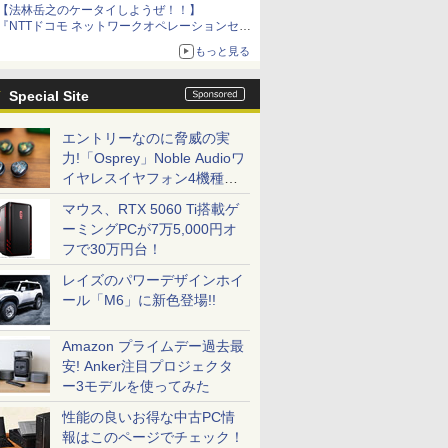
【法林岳之のケータイしようぜ！！】
『NTTドコモ ネットワークオペレーションセン
ター』『グーグル 「Google Home スピーカ
もっと見る
ー」発売』『FCNT 「arrows Alpha2」発表』
『KDDI 「povo2.0」サービス説明会』
Special Site
エントリーなのに脅威の実
力!「Osprey」Noble Audioワ
イヤレスイヤフォン4機種を
一気に聴く
マウス、RTX 5060 Ti搭載ゲ
ーミングPCが7万5,000円オ
フで30万円台！
レイズのパワーデザインホイ
ール「M6」に新色登場!!
Amazon プライムデー過去最
安! Anker注目プロジェクタ
ー3モデルを使ってみた
性能の良いお得な中古PC情
報はこのページでチェック！