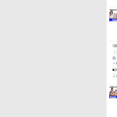
法
「
会
～
ペ
■2
こ