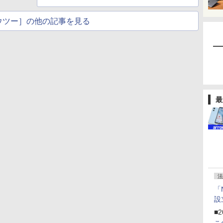
ウツー］の他の記事を見る
最
法
「
設
■2