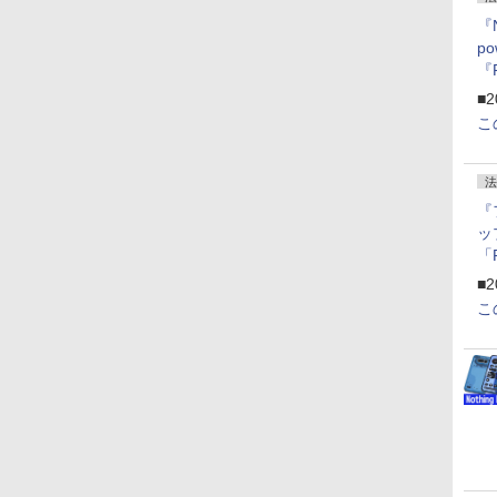
『
p
『
ー
■2
こ
法
『
ッ
「
『
■2
にオ
こ
ー
ン