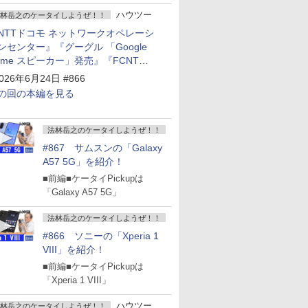
ハウツー
林岳之のケータイしようぜ！！
NTTドコモ ネットワークオペレーシ
ンセンター』『グーグル 「Google
ome スピーカー」発売』『FCNT
arrows Alpha2」発表』『KDDI
026年6月24日 #866
povo2.0」サービス説明会』
の回の本編を見る
法林岳之のケータイしようぜ！！
#867 サムスンの「Galaxy
A57 5G」を紹介！
■前編■ケータイPickupは
「Galaxy A57 5G」
法林岳之のケータイしようぜ！！
#866 ソニーの「Xperia 1
VIII」を紹介！
■前編■ケータイPickupは
「Xperia 1 VIII」
ハウツー
林岳之のケータイしようぜ！！