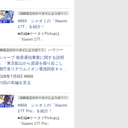
法林岳之のケータイしようぜ！！
#869 シャオミの「Xiaomi
17T」を紹介！
■前編■ケータイPickupは
「Xiaomi 17T」
ハウツー
林岳之のケータイしようぜ！！
シャープ 衛星通信事業に関する説明
」「東京鉱山から資源を掘り起こし
都庁舎リチウムイオン電池回収キャン
ーン～」
026年7月8日 #868
の回の本編を見る
法林岳之のケータイしようぜ！！
#868 シャオミの「Xiaomi
17T Pro」を紹介！
■前編■ケータイPickupは
「Xiaomi 17T Pro」