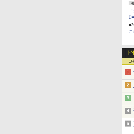
法
「
D
■2
こ
1