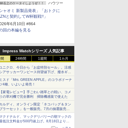
ハウツー
林岳之のケータイしようぜ！！
シャオミ 新製品発表」「おトクに
AZNと契約してW杯観戦!!」
026年6月10日 #864
の回の本編を見る
Impress Watchシリーズ 人気記事
時間
24時間
1週間
1カ月
ユニクロ、今日から「お盆特別セール」。涼感
シアサッカーワンピース待望値下げ、撥水ギア
ショーツは1990円に
ミスド「Mrs. GREEN APPLE」のコラボドーナ
ツ4種、いよいよ発売！
【家電レビュー】手ごわい雑草との戦い、コメ
リの草刈機で完全勝利 掃除機感覚で使えた
カルディ、オンライン限定「ネコバッグ＆タン
ブラーセット」を一般販売。7月の抽選販売の
当選無効分
マクドナルド、マックデリバリーの朝マックの
最低注文料金が500円値上げ。8月18日より
1,500円から受付