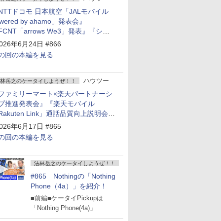
NTTドコモ 日本航空「JALモバイル
owered by ahamo」発表会』
FCNT「arrows We3」発表』『シャ
プ 新製品発表会』
026年6月24日 #866
の回の本編を見る
ハウツー
林岳之のケータイしようぜ！！
ファミリーマート×楽天パートナーシ
プ推進発表会』『楽天モバイル
Rakuten Link」通話品質向上説明会』
Google Storeを今年夏、東京・表参道
026年6月17日 #865
ープン』『KDDI ローソン「ハッピ
の回の本編を見る
ローソンタウン池田伏尾台店」オープ
』
法林岳之のケータイしようぜ！！
#865 Nothingの「Nothing
Phone（4a）」を紹介！
■前編■ケータイPickupは
「Nothing Phone(4a)」