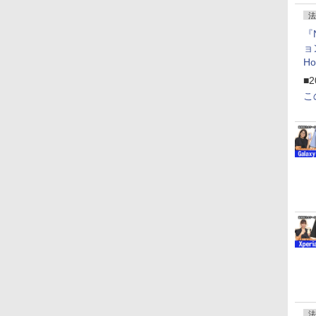
法
『
ョ
H
「
■2
「
こ
法