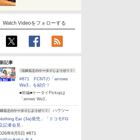
Watch Videoをフォローする
新記事
法林岳之のケータイしようぜ！！
#871 FCNTの「arrows
We3」を紹介！
■前編■ケータイPickupは
「arrows We3」
ハウツー
林岳之のケータイしようぜ！！
Nothing Ear (3a)発売」「ドコモFG
立記者会見」
026年8月5日 #871