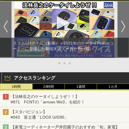
スマホ5秒クイズ（動画）＋2021年のケータイPickUpコ
ーナーに登場した新端末のメーカー別一覧
●
●
●
アクセスランキング
1時間
24時間
1週間
1カ月
【法林岳之のケータイしようぜ！！】
#871 FCNTの「arrows We3」を紹介！
【スタパビジョン】
#043 富士通「LOOX U/G90」
【家電コーディネーター戸井田園子のおすすめ「旬」家電】