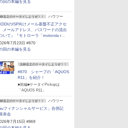
の回の本編を見る
ハウツー
林岳之のケータイしようぜ！！
KDDIのISP向けメール基盤不正アクセ
 メールアドレス、パスワードの流出
ついて』『モトローラ「motorola razr
old」発表』『サムスン「Galaxy
026年7月23日 #870
npacked」開催』
の回の本編を見る
法林岳之のケータイしようぜ！！
#870 シャープの「AQUOS
R11」を紹介！
■前編■ケータイPickupは
「AQUOS R11」
ハウツー
林岳之のケータイしようぜ！！
auフィナンシャルサービス」合併記
発表会
026年7月15日 #869
の回の本編を見る