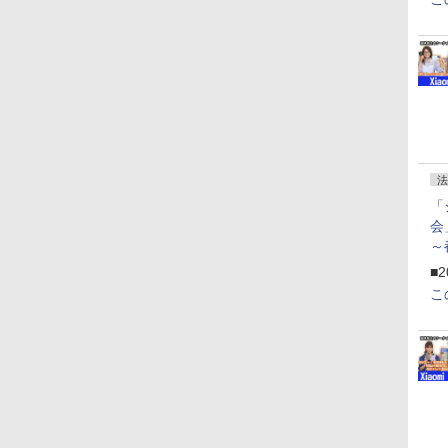
法
「
会
～
ペ
■2
こ