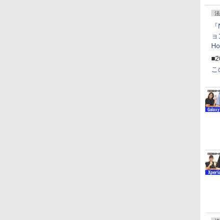
法
『
ョ
H
「
■2
「
こ