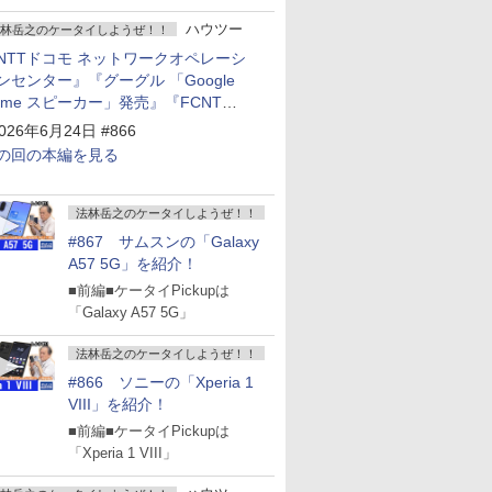
ハウツー
林岳之のケータイしようぜ！！
NTTドコモ ネットワークオペレーシ
ンセンター』『グーグル 「Google
ome スピーカー」発売』『FCNT
arrows Alpha2」発表』『KDDI
026年6月24日 #866
povo2.0」サービス説明会』
の回の本編を見る
法林岳之のケータイしようぜ！！
#867 サムスンの「Galaxy
A57 5G」を紹介！
■前編■ケータイPickupは
「Galaxy A57 5G」
法林岳之のケータイしようぜ！！
#866 ソニーの「Xperia 1
VIII」を紹介！
■前編■ケータイPickupは
「Xperia 1 VIII」