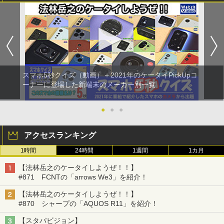
スマホ5秒クイズ（動画）＋2021年のケータイPickUpコ
ーナーに登場した新端末のメーカー別一覧
●
●
●
アクセスランキング
1時間
24時間
1週間
1カ月
【法林岳之のケータイしようぜ！！】
#871 FCNTの「arrows We3」を紹介！
【法林岳之のケータイしようぜ！！】
#870 シャープの「AQUOS R11」を紹介！
【スタパビジョン】