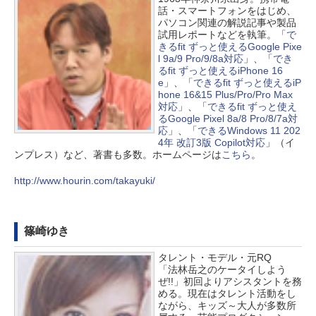
話・スマートフォンをはじめ、
パソコン関連の解説記事や製品
試用レポートなどを執筆。「
で
きるfit ずっと使えるGoogle Pixe
l 9a/9 Pro/9/8a対応
」、「
でき
るfit ずっと使えるiPhone 16
e
」、「
できるfit ずっと使えるiP
hone 16&15 Plus/Pro/Pro Max
対応
」、「
できるfit ずっと使え
るGoogle Pixel 8a/8 Pro/8/7a対
応
」、「
できるWindows 11 202
4年 改訂3版 Copilot対応
」（イ
ンプレス）など、著書も多数。ホームページは
こちら
。
http://www.hourin.com/takayuki/
篠崎ゆき
タレント・モデル・元RQ
「法林岳之のケータイしよう
ぜ!!」初回よりアシスタントを務
める。現在はタレント活動をし
ながら、キッズ～大人が多数所