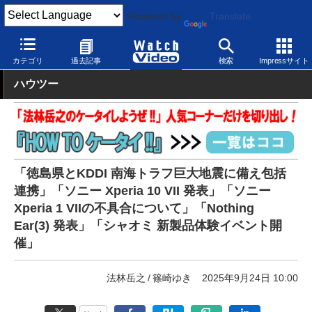
Powered by
Translate
Watch Video
発表会
その他
カテゴリ
過去記事
検索
Impressサイト
ハウツー
「徳島県とKDDI 南海トラフ巨大地震に備え包括
連携」「ソニー Xperia 10 VII 発表」「ソニー
Xperia 1 VIIの不具合について」「Nothing
Ear(3) 発表」「シャオミ 新製品体験イベント開
催」
法林岳之
篠崎ゆき
2025年9月24日 10:00