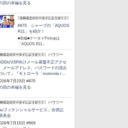
の回の本編を見る
法林岳之のケータイしようぜ！！
#870 シャープの「AQUOS
R11」を紹介！
■前編■ケータイPickupは
「AQUOS R11」
ハウツー
林岳之のケータイしようぜ！！
KDDIのISP向けメール基盤不正アクセ
 メールアドレス、パスワードの流出
ついて』『モトローラ「motorola razr
old」発表』『サムスン「Galaxy
026年7月23日 #870
npacked」開催』
の回の本編を見る
ハウツー
林岳之のケータイしようぜ！！
auフィナンシャルサービス」合併記
発表会
026年7月15日 #869