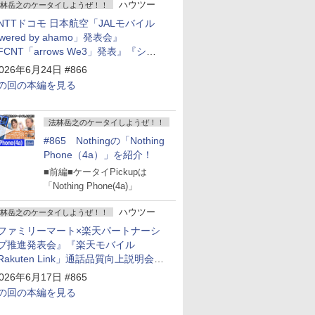
ハウツー
林岳之のケータイしようぜ！！
NTTドコモ 日本航空「JALモバイル
owered by ahamo」発表会』
FCNT「arrows We3」発表』『シャ
プ 新製品発表会』
026年6月24日 #866
の回の本編を見る
法林岳之のケータイしようぜ！！
#865 Nothingの「Nothing
Phone（4a）」を紹介！
■前編■ケータイPickupは
「Nothing Phone(4a)」
ハウツー
林岳之のケータイしようぜ！！
ファミリーマート×楽天パートナーシ
プ推進発表会』『楽天モバイル
Rakuten Link」通話品質向上説明会』
Google Storeを今年夏、東京・表参道
026年6月17日 #865
ープン』『KDDI ローソン「ハッピ
の回の本編を見る
ローソンタウン池田伏尾台店」オープ