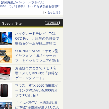
【髙橋敏也のパーツ・パラダイス】
#046 ラジオ特集!! レトロな新製品も登場!?
もっと見る
Special Site
ハイグレードテレビ「TCL
Q7D Pro」。圧巻の色彩美で
映画＆ゲームが極上体験に
SOUNDPEATSのイヤカフ型
イヤフォン「UU2イヤーカ
フ」をイヤカフマニアが語る
お値段そのままでメモリ倍
増！メモリ32GBの「お得な
ゲーミングノート」
マウス、RTX 5060 Ti搭載ゲ
ーミングPCが7万5,000円オ
フで30万円台！
「ドスパラTV」の配信現場
に“PAD”撮影班が潜入!人気の