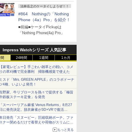
』
法林岳之のケータイしようぜ！！
#864 Nothingの「Nothing
Phone（4a）Pro」を紹介！
■前編■ケータイPickupは
「Nothing Phone(4a) Pro」
Impress Watchシリーズ 人気記事
時間
24時間
1週間
1カ月
【家電レビュー】手ごわい雑草との戦い、コメ
リの草刈機で完全勝利 掃除機感覚で使えた
ミスド「Mrs. GREEN APPLE」のコラボドーナ
ツ4種、いよいよ発売！
吉野家、牛リブロースを熱々で提供する「極旨
牛鉄板ステーキ定食」を発売
「スーパーリアル麻雀 Venus Returns」8月27
日に発売決定。脱衣麻雀が3D×VRで復活
発売から2週間は20%オフになるセールが実施
本日発売「スヌーピー」圧縮収納ポーチ。ファ
スナー閉めるだけで着替えや荷物がスリムにま
とまる
もっと見る