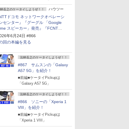
ハウツー
林岳之のケータイしようぜ！！
NTTドコモ ネットワークオペレーシ
ンセンター』『グーグル 「Google
ome スピーカー」発売』『FCNT
arrows Alpha2」発表』『KDDI
026年6月24日 #866
povo2.0」サービス説明会』
の回の本編を見る
法林岳之のケータイしようぜ！！
#867 サムスンの「Galaxy
A57 5G」を紹介！
■前編■ケータイPickupは
「Galaxy A57 5G」
法林岳之のケータイしようぜ！！
#866 ソニーの「Xperia 1
VIII」を紹介！
■前編■ケータイPickupは
「Xperia 1 VIII」