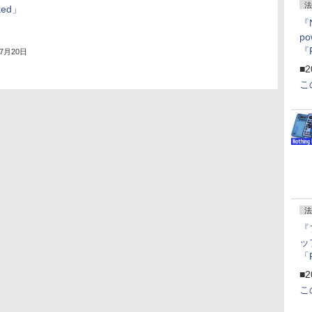
法
ked」
『
p
『
年7月20日
ー
■2
こ
法
『
ッ
「
『
■2
にオ
こ
ー