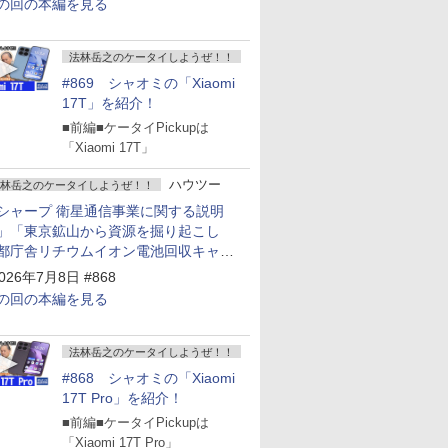
の回の本編を見る
法林岳之のケータイしようぜ！！
#869 シャオミの「Xiaomi
17T」を紹介！
■前編■ケータイPickupは
「Xiaomi 17T」
ハウツー
林岳之のケータイしようぜ！！
シャープ 衛星通信事業に関する説明
」「東京鉱山から資源を掘り起こし
都庁舎リチウムイオン電池回収キャン
ーン～」
026年7月8日 #868
の回の本編を見る
法林岳之のケータイしようぜ！！
#868 シャオミの「Xiaomi
17T Pro」を紹介！
■前編■ケータイPickupは
「Xiaomi 17T Pro」