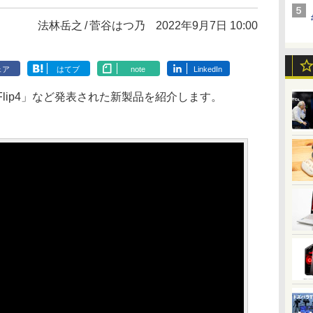
法林岳之
菅谷はつ乃
2022年9月7日 10:00
ェア
はてブ
note
LinkedIn
axy Z Flip4」など発表された新製品を紹介します。