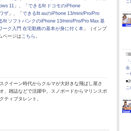
こ
ws 11
」、「
できるfit ドコモのiPhone
活用ワザ
」、「
できるfit auのiPhone 13/mini/Pro/Pro
fit ソフトバンクのiPhone 13/mini/Pro/Pro Max 基
ワーク入門 在宅勤務の基本が身に付く本
」（インプ
ムページは
こちら
。
法
「
会
～
ペ
■2
スクイーン時代からクルマが大好きな飛ばし屋さ
こ
オ、雑誌などで活躍中。スノボードからマリンスポ
クティブタレント。