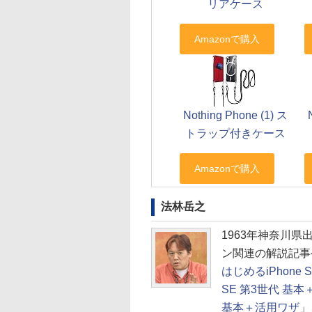
リアケース
Nothing Phone (1) ス
トラップ付きケース
法林岳之
1963年神奈川
ン関連の解説記事
はじめるiPhone 
SE 第3世代 基
基本＋活用ワザ
」