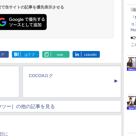
 検索で当サイトの記事を優先表示させる
法
『
ョ
H
「
■2
「
こ
ェア
はてブ
note
LinkedIn
COCOAログ
▲
ウツー］の他の記事を見る
0日に