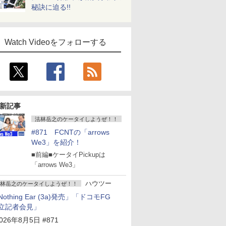
秘訣に迫る!!
Watch Videoをフォローする
新記事
法林岳之のケータイしようぜ！！
#871 FCNTの「arrows
We3」を紹介！
■前編■ケータイPickupは
「arrows We3」
ハウツー
林岳之のケータイしようぜ！！
Nothing Ear (3a)発売」「ドコモFG
立記者会見」
026年8月5日 #871