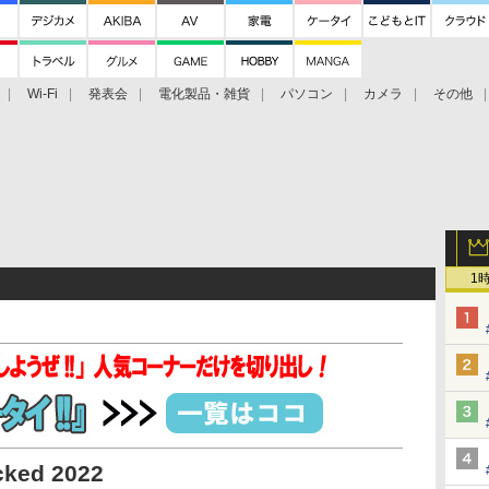
Wi-Fi
発表会
電化製品・雑貨
パソコン
カメラ
その他
tch TV
大村祐里子があなたの写真をレクチャーします！
ドローン空撮入
1
ked 2022