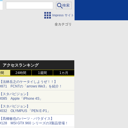
Impress サイト
全カテゴリ
門
アクセスランキング
時間
24時間
1週間
1カ月
【法林岳之のケータイしようぜ！！】
#871 FCNTの「arrows We3」を紹介！
【スタパビジョン】
#085 Apple「iPhone 4S」
【スタパビジョン】
#032 OLYMPUS 「PEN E-P1」
【髙橋敏也のパーツ・パラダイス】
#128 MSI GTX 960 シリーズの3製品登場！