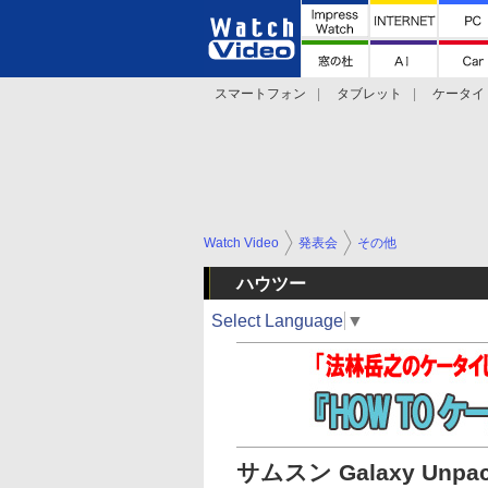
スマートフォン
タブレット
ケータイ
法林岳之のケータイしようぜ!!
デジカメ Wa
Watch Video
発表会
その他
ハウツー
Select Language
▼
サムスン Galaxy Unpac