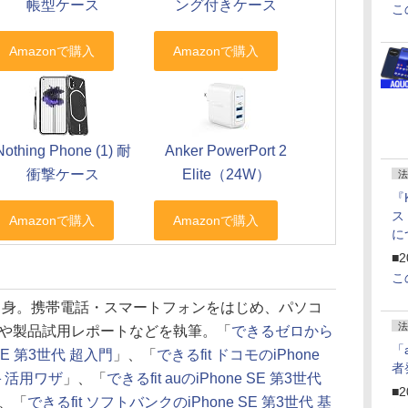
帳型ケース
ング付きケース
こ
Nothing Phone (1) 耐
Anker PowerPort 2
衝撃ケース
Elite（24W）
法
『
ス
に
f
■2
U
こ
県出身。携帯電話・スマートフォンをはじめ、パソコ
法
や製品試用レポートなどを執筆。「
できるゼロから
「
SE 第3世代 超入門
」、「
できるfit ドコモのiPhone
者
本＋活用ワザ
」、「
できるfit auのiPhone SE 第3世代
■2
、「
できるfit ソフトバンクのiPhone SE 第3世代 基