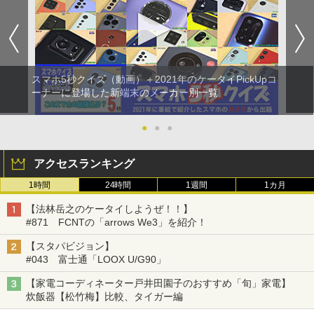
スマホ5秒クイズ（動画）＋2021年のケータイPickUpコ
ーナーに登場した新端末のメーカー別一覧
●
●
●
アクセスランキング
1時間
24時間
1週間
1カ月
【法林岳之のケータイしようぜ！！】
#871 FCNTの「arrows We3」を紹介！
【スタパビジョン】
#043 富士通「LOOX U/G90」
【家電コーディネーター戸井田園子のおすすめ「旬」家電】
炊飯器【松竹梅】比較、タイガー編