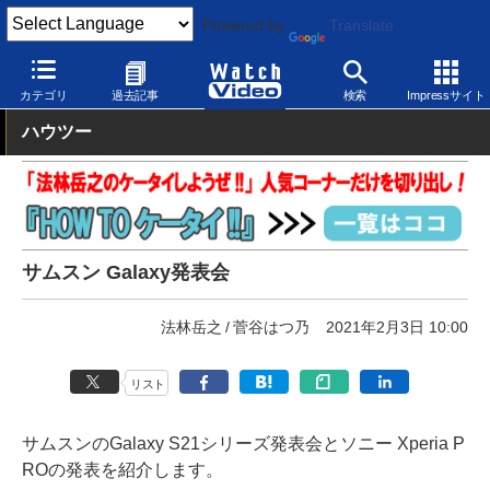
Powered by
Translate
Watch Video
発表会
その他
カテゴリ
過去記事
検索
Impressサイト
ハウツー
サムスン Galaxy発表会
法林岳之
菅谷はつ乃
2021年2月3日 10:00
リスト
サムスンのGalaxy S21シリーズ発表会とソニー Xperia P
ROの発表を紹介します。