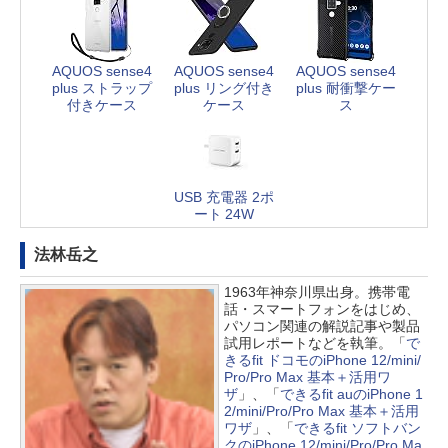
AQUOS sense4
AQUOS sense4
AQUOS sense4
plus ストラップ
plus リング付き
plus 耐衝撃ケー
付きケース
ケース
ス
USB 充電器 2ポ
ート 24W
法林岳之
1963年神奈川県出身。携帯電
話・スマートフォンをはじめ、
パソコン関連の解説記事や製品
試用レポートなどを執筆。「
で
きるfit ドコモのiPhone 12/mini/
Pro/Pro Max 基本＋活用ワ
ザ
」、「
できるfit auのiPhone 1
2/mini/Pro/Pro Max 基本＋活用
ワザ
」、「
できるfit ソフトバン
クのiPhone 12/mini/Pro/Pro Ma