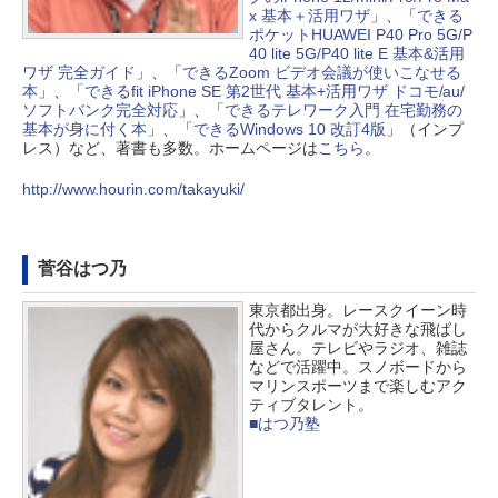
x 基本＋活用ワザ
」、「
できる
ポケットHUAWEI P40 Pro 5G/P
40 lite 5G/P40 lite E 基本&活用
ワザ 完全ガイド
」、「
できるZoom ビデオ会議が使いこなせる
本
」、「
できるfit iPhone SE 第2世代 基本+活用ワザ ドコモ/au/
ソフトバンク完全対応
」、「
できるテレワーク入門 在宅勤務の
基本が身に付く本
」、「
できるWindows 10 改訂4版
」（インプ
レス）など、著書も多数。ホームページは
こちら
。
http://www.hourin.com/takayuki/
菅谷はつ乃
東京都出身。レースクイーン時
代からクルマが大好きな飛ばし
屋さん。テレビやラジオ、雑誌
などで活躍中。スノボードから
マリンスポーツまで楽しむアク
ティブタレント。
■はつ乃塾