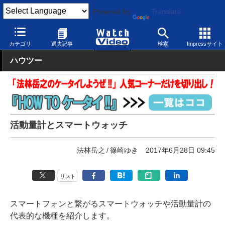
Powered by
Translate
Watch Video
モバイル
その他
カテゴリ
過去記事
検索
Impressサイト
ハウツー
活動量計とスマートウォッチ
法林岳之
篠崎ゆき
2017年6月28日 09:45
リスト
スマートフォンと繋がるスマートウォッチや活動量計の
代表的な機種を紹介します。