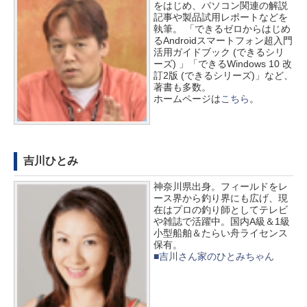
をはじめ、パソコン関連の解説
記事や製品試用レポートなどを
執筆。 「できるゼロからはじめ
るAndroidスマートフォン超入門
活用ガイドブック (できるシリ
ーズ) 」「できるWindows 10 改
訂2版 (できるシリーズ)」など、
著書も多数。
ホームページは
こちら
。
吉川ひとみ
神奈川県出身。フィールドをレ
ース界から釣り界にも広げ、現
在はプロの釣り師としてテレビ
や雑誌で活躍中。国内A級＆1級
小型船舶＆たらい舟ライセンス
保有。
■吉川さん家のひとみちゃん