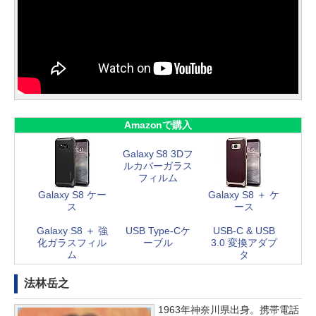
Amazonで購入
Galaxy S8 3Dフ
ルカバーガラス
フィルム
Galaxy S8 ケー
Galaxy S8 ＋ ケ
ス
ース
Galaxy S8 ＋ 強
USB Type-Cケ
USB-C & USB
化ガラスフィル
ーブル
3.0 変換アダプ
ム
タ
法林岳之
1963年神奈川県出身。携帯電話