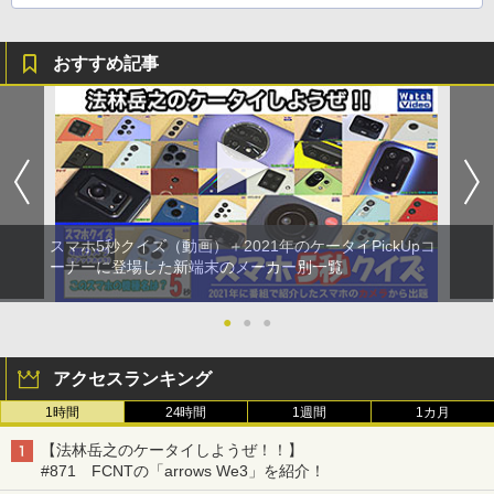
おすすめ記事
スマホ5秒クイズ（動画）＋2021年のケータイPickUpコ
ーナーに登場した新端末のメーカー別一覧
●
●
●
アクセスランキング
1時間
24時間
1週間
1カ月
【法林岳之のケータイしようぜ！！】
#871 FCNTの「arrows We3」を紹介！