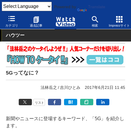
Powered by
Translate
Watch Video
モバイル
その他
カテゴリ
過去記事
検索
Impressサイト
ハウツー
5Gってなに？
法林岳之
吉川ひとみ
2017年6月21日 11:45
リスト
新聞やニュースに登場するキーワード、「5G」を紹介し
ます。