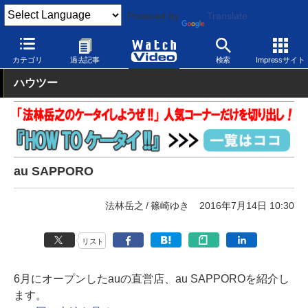
Powered by
Translate
Watch Video
発表会
au
カテゴリ
過去記事
検索
Impressサイト
ハウツー
au SAPPORO
法林岳之
篠崎ゆき
2016年7月14日 10:30
リスト
6月にオープンしたauの直営店、au SAPPOROを紹介し
ます。