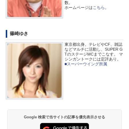
数。
ホームページは
こちら
。
篠崎ゆき
東京都出身。テレビやCF、雑誌
などマルチに活動し、SUPER G
TのステージMCまでこなす。 マ
シンガントークには定評あり。
■スーパーウイング所属
Google 検索で当サイトの記事を優先表示させる