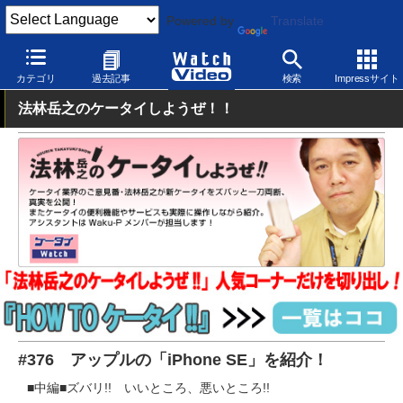
Powered by
Translate
Watch Video
モバイル
スマートフォン
iPhone
カテゴリ
過去記事
検索
Impressサイト
法林岳之のケータイしようぜ！！
#376 アップルの「iPhone SE」を紹介！
■中編■ズバリ!! いいところ、悪いところ!!