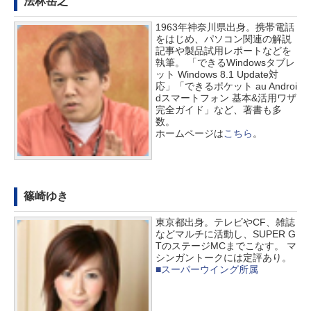
法林岳之
1963年神奈川県出身。携帯電話
をはじめ、パソコン関連の解説
記事や製品試用レポートなどを
執筆。 「できるWindowsタブレ
ット Windows 8.1 Update対
応」「できるポケット au Androi
dスマートフォン 基本&活用ワザ
完全ガイド」など、著書も多
数。
ホームページは
こちら
。
篠崎ゆき
東京都出身。テレビやCF、雑誌
などマルチに活動し、SUPER G
TのステージMCまでこなす。 マ
シンガントークには定評あり。
■スーパーウイング所属