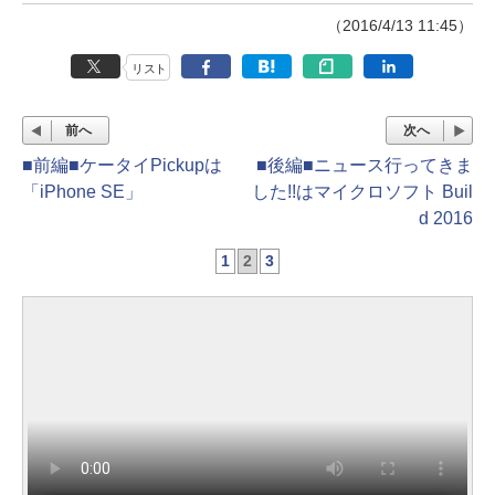
（2016/4/13 11:45）
リスト
前へ
次へ
■前編■ケータイPickupは
■後編■ニュース行ってきま
「iPhone SE」
した!!はマイクロソフト Buil
d 2016
1
2
3