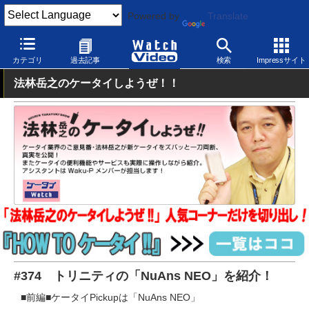
Powered by
Translate
Watch Video
モバイル
スマートフォン
その他
カテゴリ
過去記事
検索
Impressサイト
法林岳之のケータイしようぜ！！
#374 トリニティの「NuAns NEO」を紹介！
■前編■ケータイPickupは「NuAns NEO」