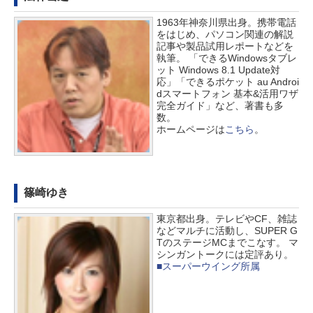
1963年神奈川県出身。携帯電話
をはじめ、パソコン関連の解説
記事や製品試用レポートなどを
執筆。 「できるWindowsタブレ
ット Windows 8.1 Update対
応」「できるポケット au Androi
dスマートフォン 基本&活用ワザ
完全ガイド」など、著書も多
数。
ホームページは
こちら
。
篠崎ゆき
東京都出身。テレビやCF、雑誌
などマルチに活動し、SUPER G
TのステージMCまでこなす。 マ
シンガントークには定評あり。
■スーパーウイング所属