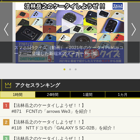
スマホ5秒クイズ（動画）＋2021年のケータイPickUpコ
ーナーに登場した新端末のメーカー別一覧
●
●
●
アクセスランキング
1時間
24時間
1週間
1カ月
【法林岳之のケータイしようぜ！！】
#871 FCNTの「arrows We3」を紹介！
【法林岳之のケータイしようぜ！！】
#118 NTTドコモの「GALAXY S SC-02B」を紹介！
【法林岳之のケータイしようぜ！！】