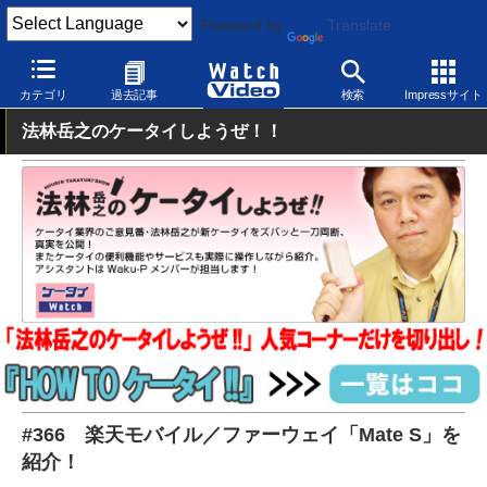
Powered by
Translate
Watch Video
モバイル
スマートフォン
Android
カテゴリ
過去記事
検索
Impressサイト
法林岳之のケータイしようぜ！！
#366 楽天モバイル／ファーウェイ「Mate S」を
紹介！