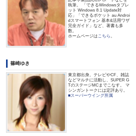
執筆。 「できるWindowsタブレ
ット Windows 8.1 Update対
応」「できるポケット au Androi
dスマートフォン 基本&活用ワザ
完全ガイド」など、著書も多
数。
ホームページは
こちら
。
篠崎ゆき
東京都出身。テレビやCF、雑誌
などマルチに活動し、SUPER G
TのステージMCまでこなす。 マ
シンガントークには定評あり。
■スーパーウイング所属