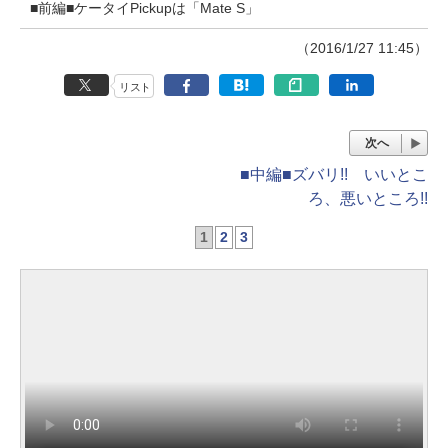
■前編■ケータイPickupは「Mate S」
（2016/1/27 11:45）
リスト
次へ
■中編■ズバリ!! いいとこ
ろ、悪いところ!!
1
2
3