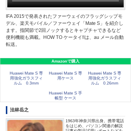
IFA 2015で発表されたファーウェイのフラッグシップモ
デル、楽天モバイル／ファーウェイ「Mate S」を紹介し
ます。指関節で2回ノックするとキャプチャできるなど
便利機能も満載。HOW TO ケータイ!!は、au メール自動
転送。
Amazonで購入
Huawei Mate S 専
Huawei Mate S 専
Huawei Mate S 専
用強化ガラスフィ
用ケース
用強化ガラスフィ
ルム 0.3mm
ルム 0.26mm
Huawei Mate S 手
帳型 ケース
法林岳之
1963年神奈川県出身。携帯電話
をはじめ、パソコン関連の解説
記事や製品試用レポートなどを