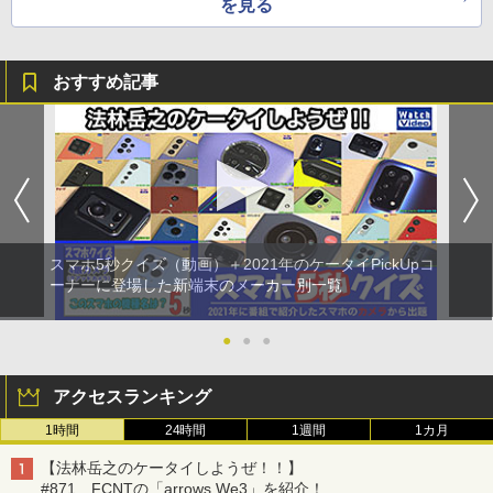
を見る
おすすめ記事
スマホ5秒クイズ（動画）＋2021年のケータイPickUpコ
ーナーに登場した新端末のメーカー別一覧
●
●
●
アクセスランキング
1時間
24時間
1週間
1カ月
【法林岳之のケータイしようぜ！！】
#871 FCNTの「arrows We3」を紹介！