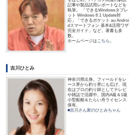
記事や製品試用レポートなどを
執筆。 「できるWindowsタブレ
ット Windows 8.1 Update対
応」「できるポケット au Androi
dスマートフォン 基本&活用ワザ
完全ガイド」など、著書も多
数。
ホームページは
こちら
。
吉川ひとみ
神奈川県出身。フィールドをレ
ース界から釣り界にも広げ、現
在はプロの釣り師としてテレビ
や雑誌で活躍中。国内A級＆1級
小型船舶＆たらい舟ライセンス
保有。
■吉川さん家のひとみちゃん