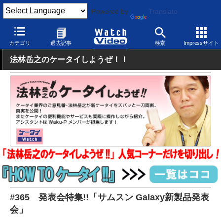
Powered by
Translate
Watch Video
発表会
その他
カテゴリ
過去記事
検索
Impressサイト
法林岳之のケータイしようぜ！！
#365 発表会特集!!「サムスン Galaxy新製品発表
会」