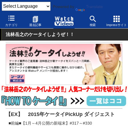
Powered by
Translate
Watch Video
モバイル
その他
カテゴリ
過去記事
検索
Impressサイト
法林岳之のケータイしようぜ！！
【EX】 2015年ケータイPickUp ダイジェスト
■前編■【1月～4月公開の新端末】#317～#330