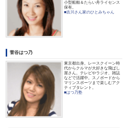
小型船舶＆たらい舟ライセンス
保有。
■吉川さん家のひとみちゃん
菅谷はつ乃
東京都出身。レースクイーン時
代からクルマが大好きな飛ばし
屋さん。テレビやラジオ、雑誌
などで活躍中。スノボードから
マリンスポーツまで楽しむアク
ティブタレント。
■はつ乃塾