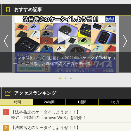
おすすめ記事
スマホ5秒クイズ（動画）＋2021年のケータイPickUpコ
ーナーに登場した新端末のメーカー別一覧
●
●
●
アクセスランキング
1時間
24時間
1週間
1カ月
【法林岳之のケータイしようぜ！！】
#871 FCNTの「arrows We3」を紹介！
【法林岳之のケータイしようぜ！！】