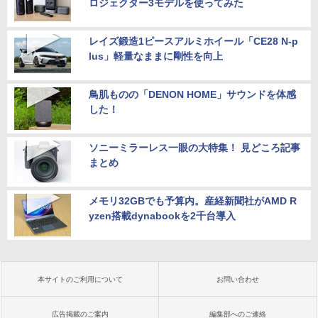
ロジェクター3モデルを使ってみた
レイズ鍛造1ピースアルミホイール「CE28 N-p
lus」軽量なままに剛性を向上
鳥肌ものの「DENON HOME」サウンドを体感
した！
ソニーミラーレス一眼の大特集！ 見どころ記事
まとめ
メモリ32GBでも予算内。産経新聞社がAMD R
yzen搭載dynabookを2千台導入
本サイトのご利用について
お問い合わせ
広告掲載のご案内
編集部へのご連絡