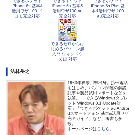
できるポケット
できるポケット
できるポケット
iPhone 6s 基本&
iPhone 6s 基本&
iPhone 6s Plus 基
活用ワザ 100 ド
活用ワザ100 au
本&活用ワザ 100
コモ完全対応
完全対応
au完全対応
できるゼロからは
じめるパソコン超
入門 ウィンドウ
ズ10 対応
法林岳之
1963年神奈川県出身。携帯電話
をはじめ、パソコン関連の解説
記事や製品試用レポートなどを
執筆。 「できるWindowsタブレ
ット Windows 8.1 Update対
応」「できるポケット au Androi
dスマートフォン 基本&活用ワザ
完全ガイド」など、著書も多
数。
ホームページは
こちら
。