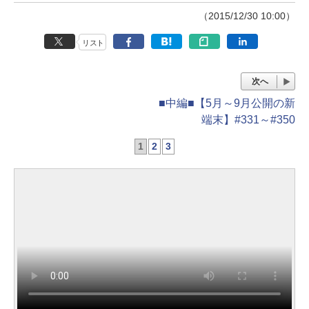
（2015/12/30 10:00）
リスト
次へ
■中編■【5月～9月公開の新
端末】#331～#350
1
2
3