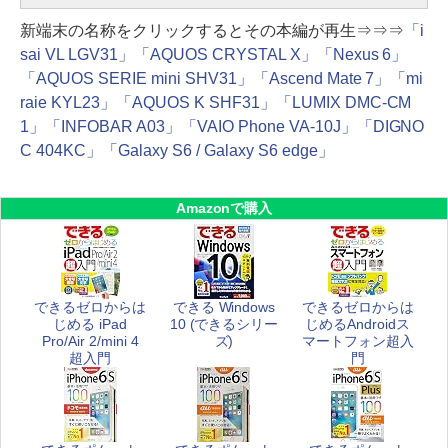
新端末の名称をクリックするとその本編が再生⇒⇒⇒
「i
sai VL LGV31」
「AQUOS CRYSTAL X」
「Nexus 6」
「AQUOS SERIE mini SHV31」
「Ascend Mate 7」
「mi
raie KYL23」
「AQUOS K SHF31」
「LUMIX DMC-CM
1」
「INFOBAR A03」
「VAIO Phone VA-10J」
「DIGNO
C 404KC」
「Galaxy S6 / Galaxy S6 edge」
Amazonで購入
できるゼロからは
できる Windows
できるゼロからは
じめる iPad
10 (できるシリー
じめるAndroidス
Pro/Air 2/mini 4
ズ)
マートフォン超入
超入門
門