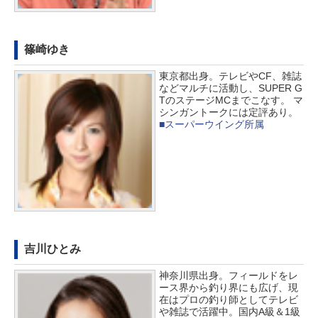
篠崎ゆき
東京都出身。テレビやCF、雑誌
などマルチに活動し、SUPER G
TのステージMCまでこなす。 マ
シンガントークには定評あり。
■スーパーウイング所属
吉川ひとみ
神奈川県出身。フィールドをレ
ース界から釣り界にも広げ、現
在はプロの釣り師としてテレビ
や雑誌で活躍中。国内A級＆1級