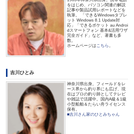
をはじめ、パソコン関連の解説
記事や製品試用レポートなどを
執筆。 「できるWindowsタブレ
ット Windows 8.1 Update対
応」「できるポケット au Androi
dスマートフォン 基本&活用ワザ
完全ガイド」など、著書も多
数。
ホームページは
こちら
。
吉川ひとみ
神奈川県出身。フィールドをレ
ース界から釣り界にも広げ、現
在はプロの釣り師としてテレビ
や雑誌で活躍中。国内A級＆1級
小型船舶＆たらい舟ライセンス
保有。
■吉川さん家のひとみちゃん