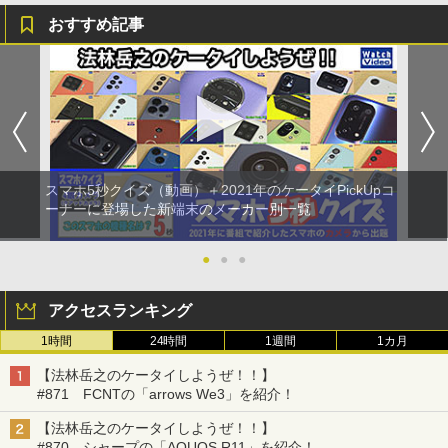
おすすめ記事
スマホ5秒クイズ（動画）＋2021年のケータイPickUpコ
ーナーに登場した新端末のメーカー別一覧
●
●
●
アクセスランキング
1時間
24時間
1週間
1カ月
【法林岳之のケータイしようぜ！！】
#871 FCNTの「arrows We3」を紹介！
【法林岳之のケータイしようぜ！！】
#870 シャープの「AQUOS R11」を紹介！