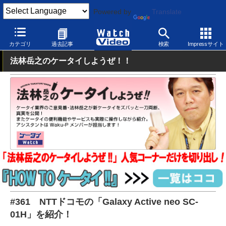
Powered by
Translate
Watch Video
モバイル
スマートフォン
Android
カテゴリ
過去記事
検索
Impressサイト
法林岳之のケータイしようぜ！！
#361 NTTドコモの「Galaxy Active neo SC-
01H」を紹介！