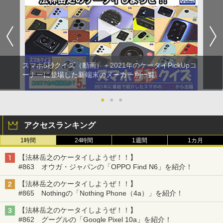
スマホ5秒クイズ（動画）＋2021年のケータイPickUpコ
ーナーに登場した新端末のメーカー別一覧
●
●
●
アクセスランキング
1時間
24時間
1週間
1カ月
【法林岳之のケータイしようぜ！！】
#863 オウガ・ジャパンの「OPPO Find N6」を紹介！
【法林岳之のケータイしようぜ！！】
#865 Nothingの「Nothing Phone（4a）」を紹介！
【法林岳之のケータイしようぜ！！】
#862 グーグルの「Google Pixel 10a」を紹介！