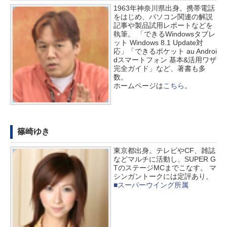
1963年神奈川県出身。携帯電話
をはじめ、パソコン関連の解説
記事や製品試用レポートなどを
執筆。 「できるWindowsタブレ
ット Windows 8.1 Update対
応」「できるポケット au Androi
dスマートフォン 基本&活用ワザ
完全ガイド」など、著書も多
数。
ホームページは
こちら
。
篠崎ゆき
東京都出身。テレビやCF、雑誌
などマルチに活動し、SUPER G
TのステージMCまでこなす。 マ
シンガントークには定評あり。
■スーパーウイング所属