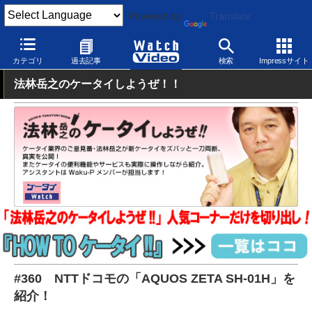
Powered by
Translate
Watch Video
モバイル
スマートフォン
Android
カテゴリ
過去記事
検索
Impressサイト
法林岳之のケータイしようぜ！！
#360 NTTドコモの「AQUOS ZETA SH-01H」を
紹介！