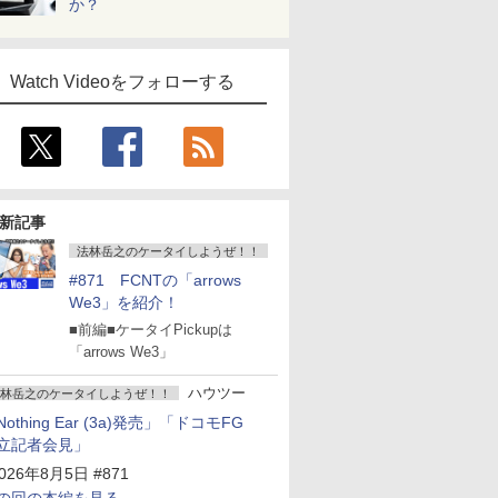
か？
Watch Videoをフォローする
新記事
法林岳之のケータイしようぜ！！
#871 FCNTの「arrows
We3」を紹介！
■前編■ケータイPickupは
「arrows We3」
ハウツー
林岳之のケータイしようぜ！！
Nothing Ear (3a)発売」「ドコモFG
立記者会見」
026年8月5日 #871