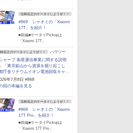
法林岳之のケータイしようぜ！！
#869 シャオミの「Xiaomi
17T」を紹介！
■前編■ケータイPickupは
「Xiaomi 17T」
ハウツー
林岳之のケータイしようぜ！！
シャープ 衛星通信事業に関する説明
」「東京鉱山から資源を掘り起こし
都庁舎リチウムイオン電池回収キャン
ーン～」
026年7月8日 #868
の回の本編を見る
法林岳之のケータイしようぜ！！
#868 シャオミの「Xiaomi
17T Pro」を紹介！
■前編■ケータイPickupは
「Xiaomi 17T Pro」