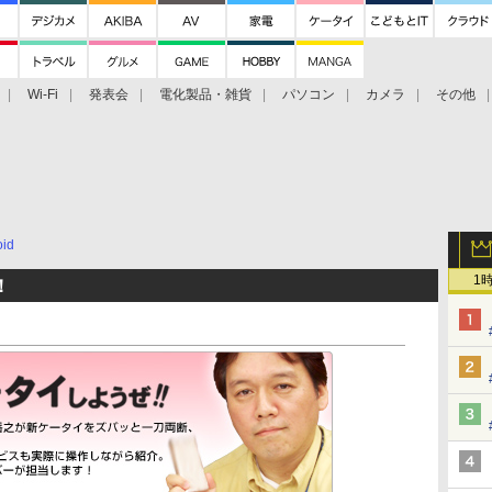
Wi-Fi
発表会
電化製品・雑貨
パソコン
カメラ
その他
tch TV
大村祐里子があなたの写真をレクチャーします！
ドローン空撮入
oid
1
！