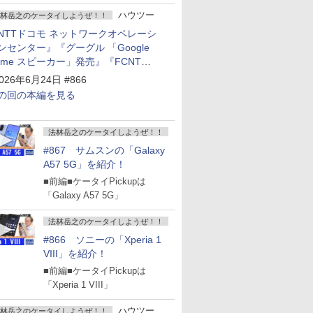
ハウツー
林岳之のケータイしようぜ！！
NTTドコモ ネットワークオペレーシ
ンセンター』『グーグル 「Google
ome スピーカー」発売』『FCNT
arrows Alpha2」発表』『KDDI
026年6月24日 #866
povo2.0」サービス説明会』
の回の本編を見る
法林岳之のケータイしようぜ！！
#867 サムスンの「Galaxy
A57 5G」を紹介！
■前編■ケータイPickupは
「Galaxy A57 5G」
法林岳之のケータイしようぜ！！
#866 ソニーの「Xperia 1
VIII」を紹介！
■前編■ケータイPickupは
「Xperia 1 VIII」
ハウツー
林岳之のケータイしようぜ！！