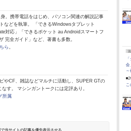
県出身。携帯電話をはじめ、パソコン関連の解説記事
などを執筆。 「できるWindowsタブレット
Update対応」「できるポケット au Androidスマートフ
ワザ 完全ガイド」など、著書も多数。
ちら
。
法
「
会
～
ペ
■2
やCF、雑誌などマルチに活動し、SUPER GTの
こ
こなす。 マシンガントークには定評あり。
グ所属
 検索で当サイトの記事を優先表示させる