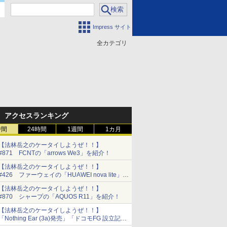
Impress サイト
全カテゴリ
門
アクセスランキング
時間
24時間
1週間
1カ月
【法林岳之のケータイしようぜ！！】
#871 FCNTの「arrows We3」を紹介！
【法林岳之のケータイしようぜ！！】
#426 ファーウェイの「HUAWEI nova lite」を
紹介！
【法林岳之のケータイしようぜ！！】
#870 シャープの「AQUOS R11」を紹介！
【法林岳之のケータイしようぜ！！】
「Nothing Ear (3a)発売」「ドコモFG 設立記者
会見」