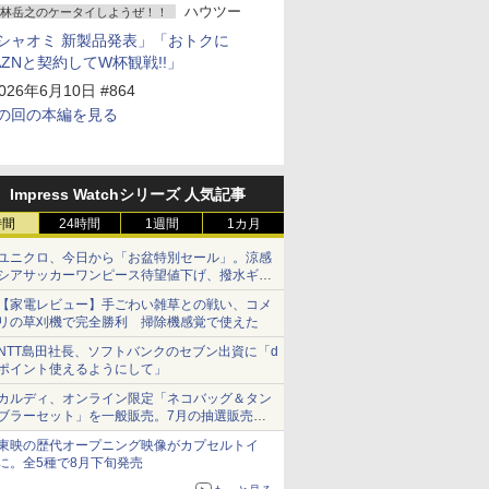
ハウツー
林岳之のケータイしようぜ！！
シャオミ 新製品発表」「おトクに
AZNと契約してW杯観戦!!」
026年6月10日 #864
の回の本編を見る
Impress Watchシリーズ 人気記事
時間
24時間
1週間
1カ月
ユニクロ、今日から「お盆特別セール」。涼感
シアサッカーワンピース待望値下げ、撥水ギア
ショーツは1990円に
【家電レビュー】手ごわい雑草との戦い、コメ
リの草刈機で完全勝利 掃除機感覚で使えた
NTT島田社長、ソフトバンクのセブン出資に「d
ポイント使えるようにして」
カルディ、オンライン限定「ネコバッグ＆タン
ブラーセット」を一般販売。7月の抽選販売の
当選無効分
東映の歴代オープニング映像がカプセルトイ
に。全5種で8月下旬発売