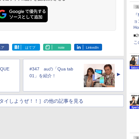
法
『
ョ
H
「
■2
「
こ
ェア
はてブ
note
LinkedIn
QUE
#347 auの「Qua tab
▲
01」を紹介！
タイしようぜ！！］の他の記事を見る
法