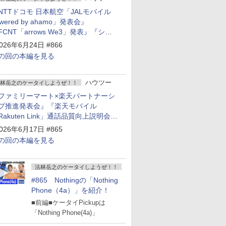
NTTドコモ 日本航空「JALモバイル
owered by ahamo」発表会』
FCNT「arrows We3」発表』『シャ
プ 新製品発表会』
026年6月24日 #866
の回の本編を見る
ハウツー
林岳之のケータイしようぜ！！
ファミリーマート×楽天パートナーシ
プ推進発表会』『楽天モバイル
Rakuten Link」通話品質向上説明会』
Google Storeを今年夏、東京・表参道
026年6月17日 #865
ープン』『KDDI ローソン「ハッピ
の回の本編を見る
ローソンタウン池田伏尾台店」オープ
』
法林岳之のケータイしようぜ！！
#865 Nothingの「Nothing
Phone（4a）」を紹介！
■前編■ケータイPickupは
「Nothing Phone(4a)」