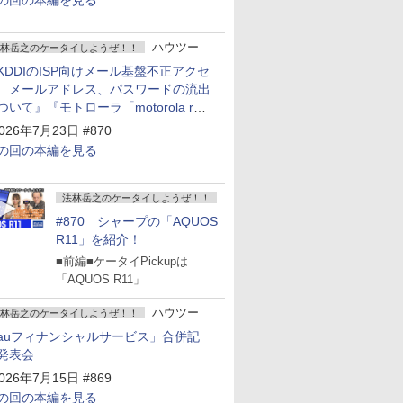
の回の本編を見る
ハウツー
林岳之のケータイしようぜ！！
KDDIのISP向けメール基盤不正アクセ
 メールアドレス、パスワードの流出
ついて』『モトローラ「motorola razr
old」発表』『サムスン「Galaxy
026年7月23日 #870
npacked」開催』
の回の本編を見る
法林岳之のケータイしようぜ！！
#870 シャープの「AQUOS
R11」を紹介！
■前編■ケータイPickupは
「AQUOS R11」
ハウツー
林岳之のケータイしようぜ！！
auフィナンシャルサービス」合併記
発表会
026年7月15日 #869
の回の本編を見る