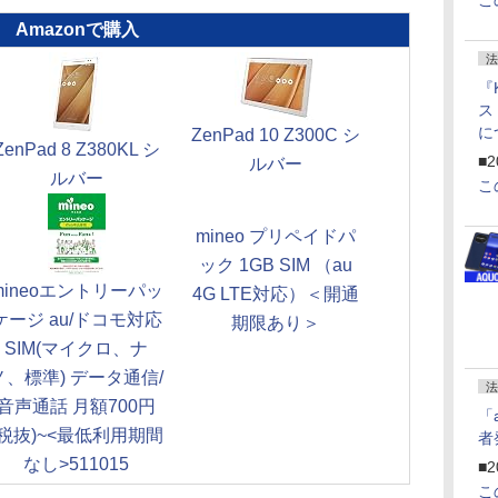
こ
Amazonで購入
法
『
ス
に
ZenPad 10 Z300C シ
ZenPad 8 Z380KL シ
f
■2
ルバー
U
ルバー
こ
mineo プリペイドパ
ック 1GB SIM （au
mineoエントリーパッ
4G LTE対応）＜開通
ケージ au/ドコモ対応
期限あり＞
SIM(マイクロ、ナ
ノ、標準) データ通信/
法
音声通話 月額700円
「
(税抜)~<最低利用期間
者
なし>511015
■2
こ