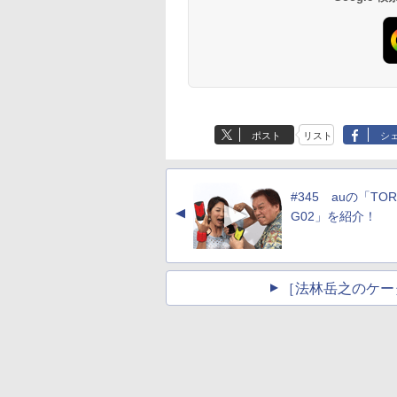
ポスト
リスト
シ
#345 auの「TOR
▲
G02」を紹介！
［法林岳之のケー