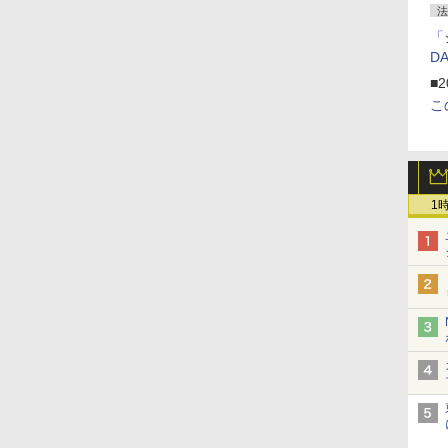
法
「
D
■2
こ
1