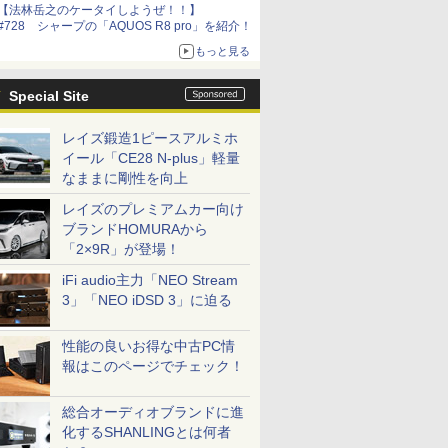
【法林岳之のケータイしようぜ！！】
#728 シャープの「AQUOS R8 pro」を紹介！
もっと見る
Special Site
レイズ鍛造1ピースアルミホ
イール「CE28 N-plus」軽量
なままに剛性を向上
レイズのプレミアムカー向け
ブランドHOMURAから
「2×9R」が登場！
iFi audio主力「NEO Stream
3」「NEO iDSD 3」に迫る
性能の良いお得な中古PC情
報はこのページでチェック！
総合オーディオブランドに進
化するSHANLINGとは何者