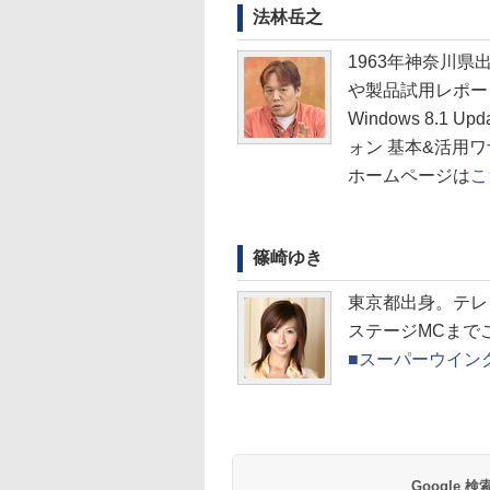
法林岳之
1963年神奈川
や製品試用レポート
Windows 8.1 
ォン 基本&活用
ホームページは
こ
篠崎ゆき
東京都出身。テレビ
ステージMCまで
■スーパーウイン
Google