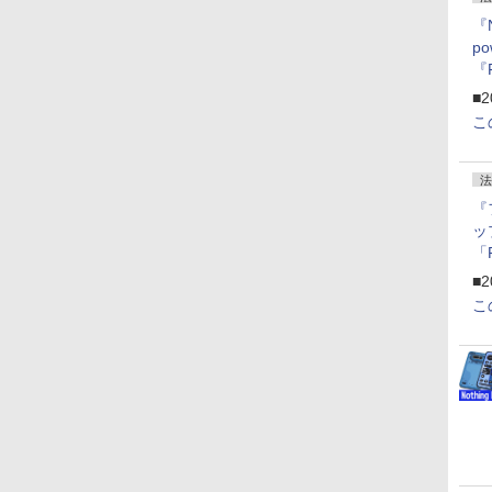
『
p
『
ー
■2
こ
法
『
ッ
「
『
■2
にオ
こ
ー
ン