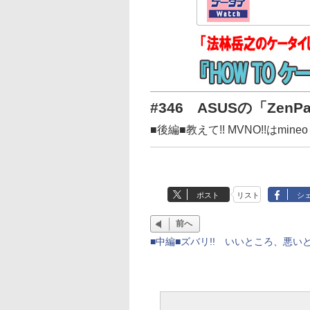
#346 ASUSの「ZenP
■後編■教えて!! MVNO!!はmineo
ポスト
リスト
シ
前へ
■中編■ズバリ!! いいところ、悪いと